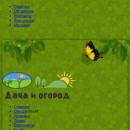
Главная
Об авторе
Контакты
Все статьи
Магазин
Главная
Овощи
0ac4ff
Деревья
Травы
Вредители
Грибы