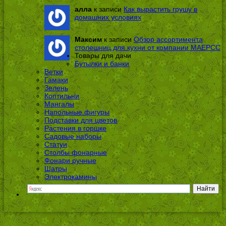
алла
к записи
Как вырастить грушу в
домашних условиях
Максим
к записи
Обзор ассортимента
столешниц для кухни от компании МАЕРСС
Товары для дачи
Бутылки и банки
Ветки
Гамаки
Зелень
Коптильни
Мангалы
Напольные фигуры
Подставки для цветов
Растения в горшке
Садовые наборы
Статуи
Столбы фонарные
Фонари ручные
Шатры
Электрокамины