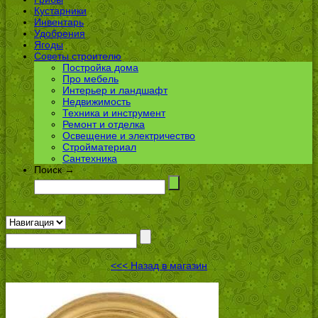
Кустарники
Инвентарь
Удобрения
Ягоды
Советы строителю
Постройка дома
Про мебель
Интерьер и ландшафт
Недвижимость
Техника и инструмент
Ремонт и отделка
Освещение и электричество
Стройматериал
Сантехника
Поиск →
<<< Назад в магазин