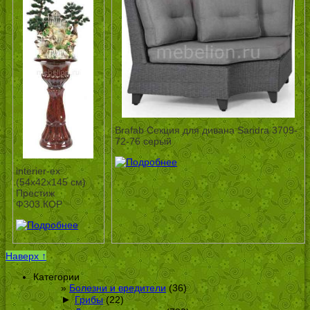
Brafab Секция для дивана Sandra 3709-
72-76 серый
interier-ex
(54х42х145 см)
Престиж
Ф303.КОР
Наверх ↑
Категории
Болезни и вредители
(36)
►
Грибы
(22)