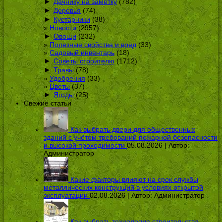
►
Дачнику на заметку
(782)
►
Деревья
(74)
►
Кустарники
(38)
Новости
(2957)
►
Овощи
(232)
Полезные свойства и вред
(33)
Садовый инвентарь
(18)
►
Советы строителю
(1712)
►
Травы
(78)
Удобрения
(33)
Цветы
(37)
►
Ягоды
(25)
Свежие статьи
Как выбрать двери для общественных
зданий с учётом требований пожарной безопасности
и высокой проходимости
05.08.2026 | Автор:
Администратор
Какие факторы влияют на срок службы
металлических конструкций в условиях открытой
эксплуатации
02.08.2026 | Автор:
Администратор
Как выбрать технологию строительства