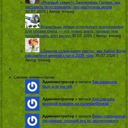
«Розовый секрет» Дженнифер Гарнер: как
заставить тело поверить, что наступила весна
30.07.2026 | Автор:
kmveg
Владельцы домов используют воздуходувки
для уборки снега — что нужно знать, прежде чем
попробовать этот метод
30.07.2026 | Автор:
kmveg
«Замена солнечному свету»: как Хайди Клум
оформляет зимний стол в 2026 году
30.07.2026 |
Автор:
kmveg
Свежие комментарии
Администратор
к записи
Как наносить
базу для ногтей
Администратор
к записи
Как сделать
входной козырек из поликарбоната
Администратор
к записи
Виды сувенирной
продукции: полный гид по ассортименту