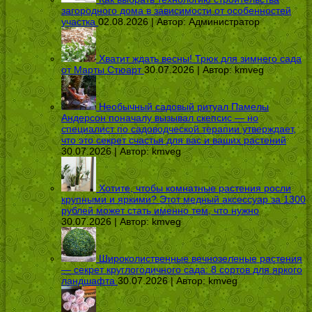
загородного дома в зависимости от особенностей
участка
02.08.2026 | Автор:
Администратор
Хватит ждать весны! Трюк для зимнего сада
от Марты Стюарт
30.07.2026 | Автор:
kmveg
Необычный садовый ритуал Памелы
Андерсон поначалу вызывал скепсис — но
специалист по садоводческой терапии утверждает,
что это секрет счастья для вас и ваших растений
30.07.2026 | Автор:
kmveg
Хотите, чтобы комнатные растения росли
крупными и яркими? Этот медный аксессуар за 1300
рублей может стать именно тем, что нужно
30.07.2026 | Автор:
kmveg
Широколиственные вечнозеленые растения
— секрет круглогодичного сада: 8 сортов для яркого
ландшафта
30.07.2026 | Автор:
kmveg