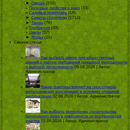
►
Овощи
(232)
Полезные свойства и вред
(33)
Садовый инвентарь
(18)
►
Советы строителю
(1712)
►
Травы
(78)
Удобрения
(33)
Цветы
(37)
►
Ягоды
(25)
Свежие статьи
Как выбрать двери для общественных
зданий с учётом требований пожарной безопасности
и высокой проходимости
05.08.2026 | Автор:
Администратор
Какие факторы влияют на срок службы
металлических конструкций в условиях открытой
эксплуатации
02.08.2026 | Автор:
Администратор
Как выбрать технологию строительства
загородного дома в зависимости от особенностей
участка
02.08.2026 | Автор:
Администратор