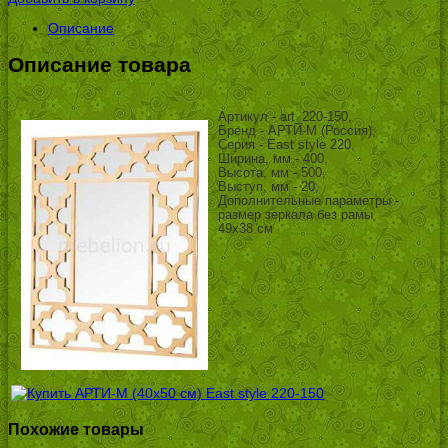
Описание
Описание товара
Артикул - art_220-150,
Бренд - АРТИ-М (Россия),
Серия - East style 220,
Ширина, мм - 400,
Высота, мм - 500,
Выступ, мм - 20,
Дополнительные параметры -
размер зеркала без рамы
49х38 см
Похожие товары