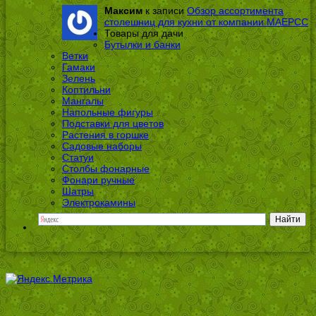
Максим
к записи
Обзор ассортимента
столешниц для кухни от компании МАЕРСС
Товары для дачи
Бутылки и банки
Ветки
Гамаки
Зелень
Коптильни
Мангалы
Напольные фигуры
Подставки для цветов
Растения в горшке
Садовые наборы
Статуи
Столбы фонарные
Фонари ручные
Шатры
Электрокамины