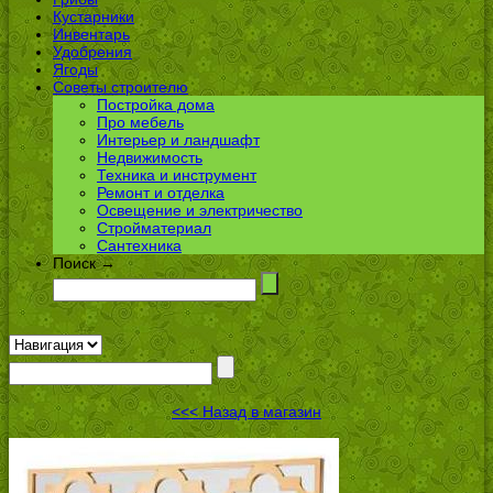
Кустарники
Инвентарь
Удобрения
Ягоды
Советы строителю
Постройка дома
Про мебель
Интерьер и ландшафт
Недвижимость
Техника и инструмент
Ремонт и отделка
Освещение и электричество
Стройматериал
Сантехника
Поиск →
<<< Назад в магазин