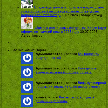
Владельцы домов используют воздуходувки
для уборки снега — что нужно знать, прежде чем
попробовать этот метод
30.07.2026 | Автор:
kmveg
«Замена солнечному свету»: как Хайди Клум
оформляет зимний стол в 2026 году
30.07.2026 |
Автор:
kmveg
Свежие комментарии
Администратор
к записи
Как наносить
базу для ногтей
Администратор
к записи
Как сделать
входной козырек из поликарбоната
Администратор
к записи
Виды сувенирной
продукции: полный гид по ассортименту
алла
к записи
Как вырастить грушу в
домашних условиях