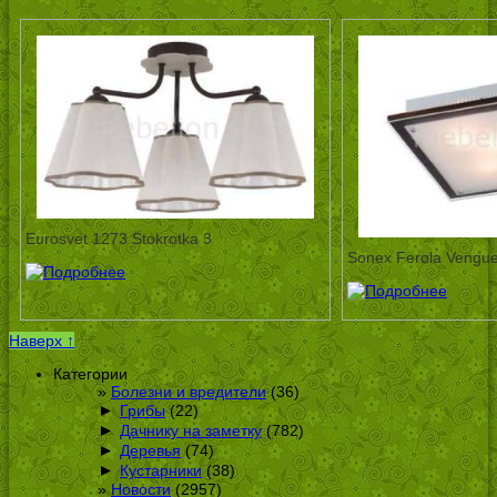
Eurosvet 1273 Stokrotka 3
Sonex Ferola Vengu
Наверх ↑
Категории
Болезни и вредители
(36)
►
Грибы
(22)
►
Дачнику на заметку
(782)
►
Деревья
(74)
►
Кустарники
(38)
Новости
(2957)