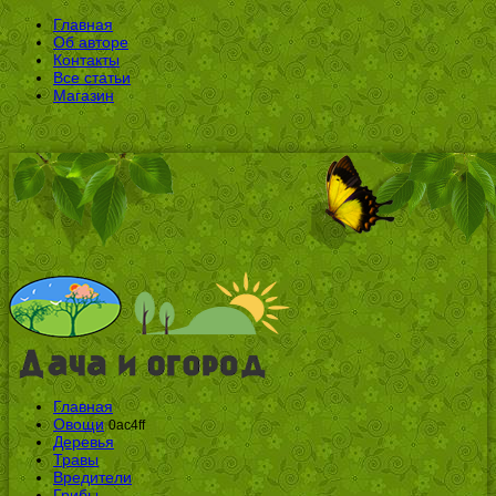
Главная
Об авторе
Контакты
Все статьи
Магазин
Главная
Овощи
0ac4ff
Деревья
Травы
Вредители
Грибы