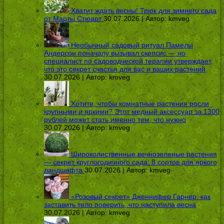
Хватит ждать весны! Трюк для зимнего сада
от Марты Стюарт
30.07.2026 | Автор:
kmveg
Необычный садовый ритуал Памелы
Андерсон поначалу вызывал скепсис — но
специалист по садоводческой терапии утверждает,
что это секрет счастья для вас и ваших растений
30.07.2026 | Автор:
kmveg
Хотите, чтобы комнатные растения росли
крупными и яркими? Этот медный аксессуар за 1300
рублей может стать именно тем, что нужно
30.07.2026 | Автор:
kmveg
Широколиственные вечнозеленые растения
— секрет круглогодичного сада: 8 сортов для яркого
ландшафта
30.07.2026 | Автор:
kmveg
«Розовый секрет» Дженнифер Гарнер: как
заставить тело поверить, что наступила весна
30.07.2026 | Автор:
kmveg