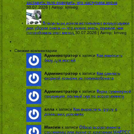
заставить тело поверить, что наступила весна
30.07.2026 | Автор:
kmveg
Владельцы домов используют воздуходувки
для уборки снега — что нужно знать, прежде чем
попробовать этот метод
30.07.2026 | Автор:
kmveg
Свежие комментарии
Администратор
к записи
Как наносить
базу для ногтей
Администратор
к записи
Как сделать
входной козырек из поликарбоната
Администратор
к записи
Виды сувенирной
продукции: полный гид по ассортименту
алла
к записи
Как вырастить грушу в
домашних условиях
Максим
к записи
Обзор ассортимента
столешниц для кухни от компании МАЕРСС