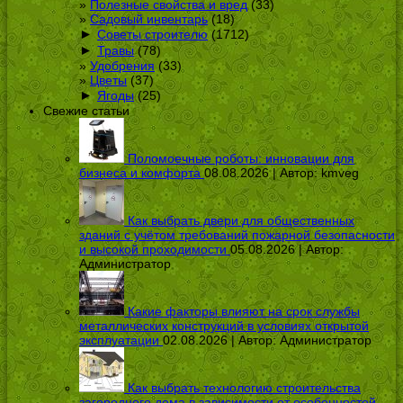
Полезные свойства и вред
(33)
Садовый инвентарь
(18)
►
Советы строителю
(1712)
►
Травы
(78)
Удобрения
(33)
Цветы
(37)
►
Ягоды
(25)
Свежие статьи
Поломоечные роботы: инновации для
бизнеса и комфорта
08.08.2026 | Автор:
kmveg
Как выбрать двери для общественных
зданий с учётом требований пожарной безопасности
и высокой проходимости
05.08.2026 | Автор:
Администратор
Какие факторы влияют на срок службы
металлических конструкций в условиях открытой
эксплуатации
02.08.2026 | Автор:
Администратор
Как выбрать технологию строительства
загородного дома в зависимости от особенностей