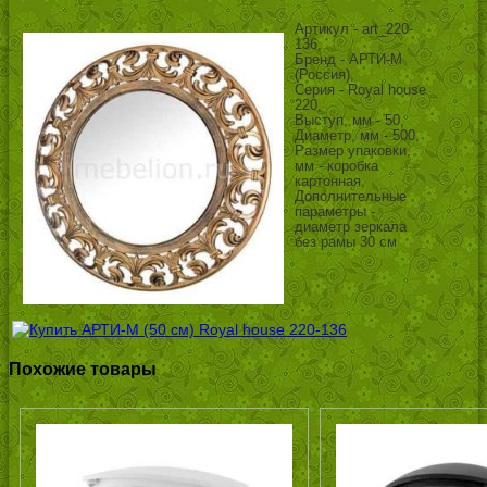
Артикул - art_220-
136,
Бренд - АРТИ-М
(Россия),
Серия - Royal house
220,
Выступ, мм - 50,
Диаметр, мм - 500,
Размер упаковки,
мм - коробка
картонная,
Дополнительные
параметры -
диаметр зеркала
без рамы 30 см
Похожие товары