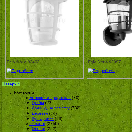
Eglo Aloria 93403
Eglo Aloria 93097
Наверх ↑
Категории
Болезни и вредители
(36)
►
Грибы
(22)
►
Дачнику на заметку
(782)
►
Деревья
(74)
►
Кустарники
(38)
Новости
(2958)
►
Овощи
(232)