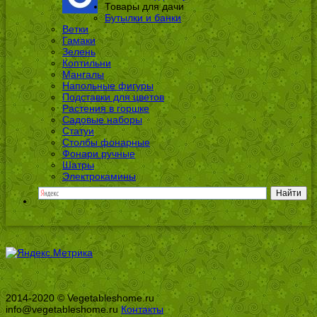
Товары для дачи
Бутылки и банки
Ветки
Гамаки
Зелень
Коптильни
Мангалы
Напольные фигуры
Подставки для цветов
Растения в горшке
Садовые наборы
Статуи
Столбы фонарные
Фонари ручные
Шатры
Электрокамины
2014-2020 © Vegetableshome.ru
info@vegetableshome.ru
Контакты