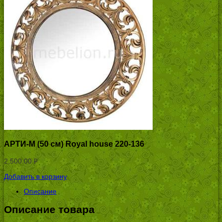
АРТИ-М (50 см) Royal house 220-136
2,500.00
Р
УБ.
Добавить в корзину
Описание
Описание товара