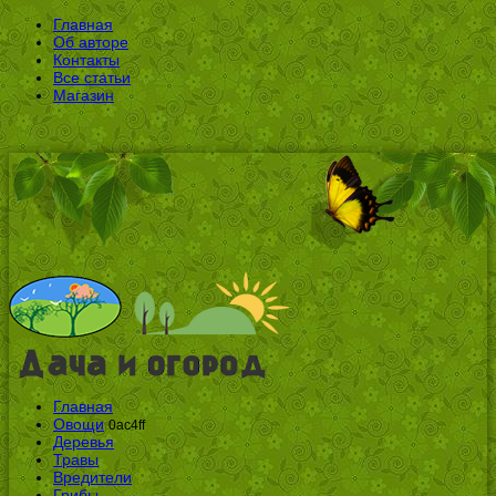
Главная
Об авторе
Контакты
Все статьи
Магазин
Главная
Овощи
0ac4ff
Деревья
Травы
Вредители
Грибы