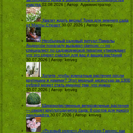
участка
02.08.2026 | Автор:
Администратор
Хватит ждать весны! Трюк для зимнего сада
от Марты Стюарт
30.07.2026 | Автор:
kmveg
Необычный садовый ритуал Памелы
Андерсон поначалу вызывал скепсис — но
специалист по садоводческой терапии утверждает,
что это секрет счастья для вас и ваших растений
30.07.2026 | Автор:
kmveg
Хотите, чтобы комнатные растения росли
крупными и яркими? Этот медный аксессуар за 1300
рублей может стать именно тем, что нужно
30.07.2026 | Автор:
kmveg
Широколиственные вечнозеленые растения
— секрет круглогодичного сада: 8 сортов для яркого
ландшафта
30.07.2026 | Автор:
kmveg
«Розовый секрет» Дженнифер Гарнер: как