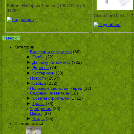
Brilliant Набор из 2 панно (100х70 см) S-
4129H
Globo Lord II 5441-2
Наверх ↑
Категории
Болезни и вредители
(36)
►
Грибы
(22)
►
Дачнику на заметку
(782)
►
Деревья
(74)
►
Кустарники
(38)
Новости
(2957)
►
Овощи
(232)
Полезные свойства и вред
(33)
Садовый инвентарь
(18)
►
Советы строителю
(1712)
►
Травы
(78)
Удобрения
(33)
Цветы
(37)
►
Ягоды
(25)
Свежие статьи