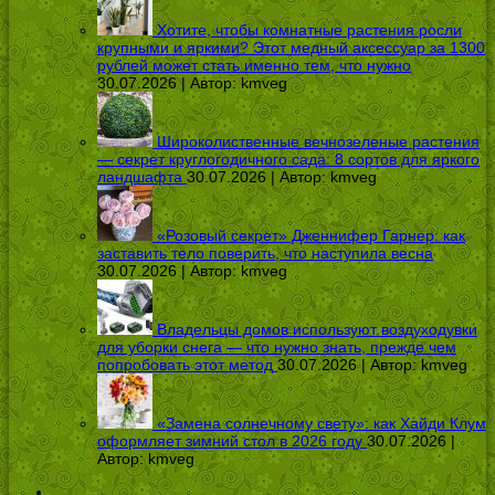
Хотите, чтобы комнатные растения росли
крупными и яркими? Этот медный аксессуар за 1300
рублей может стать именно тем, что нужно
30.07.2026 | Автор:
kmveg
Широколиственные вечнозеленые растения
— секрет круглогодичного сада: 8 сортов для яркого
ландшафта
30.07.2026 | Автор:
kmveg
«Розовый секрет» Дженнифер Гарнер: как
заставить тело поверить, что наступила весна
30.07.2026 | Автор:
kmveg
Владельцы домов используют воздуходувки
для уборки снега — что нужно знать, прежде чем
попробовать этот метод
30.07.2026 | Автор:
kmveg
«Замена солнечному свету»: как Хайди Клум
оформляет зимний стол в 2026 году
30.07.2026 |
Автор:
kmveg