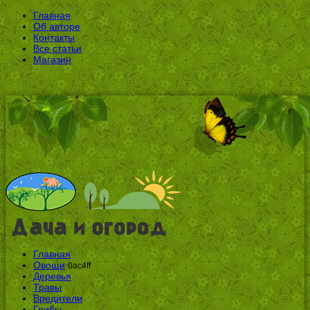
Главная
Об авторе
Контакты
Все статьи
Магазин
Главная
Овощи
0ac4ff
Деревья
Травы
Вредители
Грибы