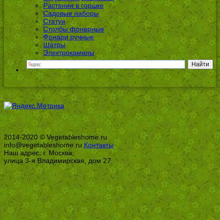
Растения в горшке
Садовые наборы
Статуи
Столбы фонарные
Фонари ручные
Шатры
Электрокамины
2014-2020 © Vegetableshome.ru
info@vegetableshome.ru
Контакты
Наш адрес: г. Москва,
улица 3-я Владимирская, дом 27