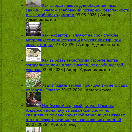
Как выбрать двери для общественных
зданий с учётом требований пожарной безопасности
и высокой проходимости
05.08.2026 | Автор:
Администратор
Какие факторы влияют на срок службы
металлических конструкций в условиях открытой
эксплуатации
02.08.2026 | Автор:
Администратор
Как выбрать технологию строительства
загородного дома в зависимости от особенностей
участка
02.08.2026 | Автор:
Администратор
Хватит ждать весны! Трюк для зимнего сада
от Марты Стюарт
30.07.2026 | Автор:
kmveg
Необычный садовый ритуал Памелы
Андерсон поначалу вызывал скепсис — но
специалист по садоводческой терапии утверждает,
что это секрет счастья для вас и ваших растений
30.07.2026 | Автор:
kmveg