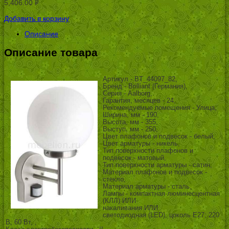
5,406.00
Р
УБ.
Добавить в корзину
Описание
Описание товара
Артикул - BT_44097_82,
Бренд - Brilliant (Германия),
Серия - Aalborg,
Гарантия, месяцев - 24,
Рекомендуемые помещения - Улица,
Ширина, мм - 190,
Высота, мм - 355,
Выступ, мм - 250,
Цвет плафонов и подвесок - белый,
Цвет арматуры - никель,
Тип поверхности плафонов и
подвесок - матовый,
Тип поверхности арматуры - сатин,
Материал плафонов и подвесок -
стекло,
Материал арматуры - сталь,
Лампы - компактная люминесцентная
(КЛЛ) ИЛИ
накаливания ИЛИ
светодиодная (LED), цоколь E27; 220
В; 60 Вт, ,