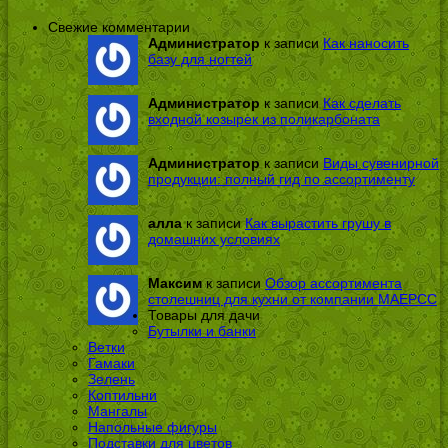
Свежие комментарии
Администратор
к записи
Как наносить
базу для ногтей
Администратор
к записи
Как сделать
входной козырек из поликарбоната
Администратор
к записи
Виды сувенирной
продукции: полный гид по ассортименту
алла
к записи
Как вырастить грушу в
домашних условиях
Максим
к записи
Обзор ассортимента
столешниц для кухни от компании МАЕРСС
Товары для дачи
Бутылки и банки
Ветки
Гамаки
Зелень
Коптильни
Мангалы
Напольные фигуры
Подставки для цветов