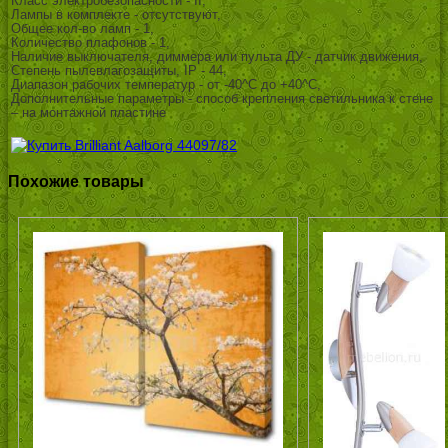
Класс электробезопасности - II,
Лампы в комплекте - отсутствуют,
Общее кол-во ламп - 1,
Количество плафонов - 1,
Наличие выключателя, диммера или пульта ДУ - датчик движения,
Степень пылевлагозащиты, IP - 44,
Диапазон рабочих температур - от -40^C до +40^C,
Дополнительные параметры - способ крепления светильника к стене
– на монтажной пластине
Похожие товары