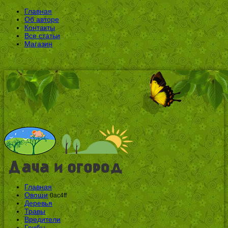
Главная
Об авторе
Контакты
Все статьи
Магазин
Главная
Овощи
0ac4ff
Деревья
Травы
Вредители
Грибы