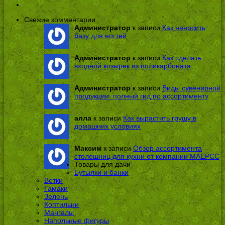
Свежие комментарии
Администратор
к записи
Как наносить
базу для ногтей
Администратор
к записи
Как сделать
входной козырек из поликарбоната
Администратор
к записи
Виды сувенирной
продукции: полный гид по ассортименту
алла
к записи
Как вырастить грушу в
домашних условиях
Максим
к записи
Обзор ассортимента
столешниц для кухни от компании МАЕРСС
Товары для дачи
Бутылки и банки
Ветки
Гамаки
Зелень
Коптильни
Мангалы
Напольные фигуры