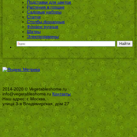
Подставки для цветов
Растения в горшке
Садовые наборы
Статуи
Столбы фонарные
Фонари ручные
Шатры
Электрокамины
2014-2020 © Vegetableshome.ru
info@vegetableshome.ru
Контакты
Наш адрес: г. Москва,
улица 3-я Владимирская, дом 27