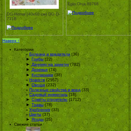
Eglo Onja 89768
DG-Home (40х60 см) DG-D-
731B
Наверх ↑
Категории
Болезни и вредители
(36)
►
Грибы
(22)
►
Дачнику на заметку
(782)
►
Деревья
(74)
►
Кустарники
(38)
Новости
(2957)
►
Овощи
(232)
Полезные свойства и вред
(33)
Садовый инвентарь
(18)
►
Советы строителю
(1712)
►
Травы
(78)
Удобрения
(33)
Цветы
(37)
►
Ягоды
(25)
Свежие статьи