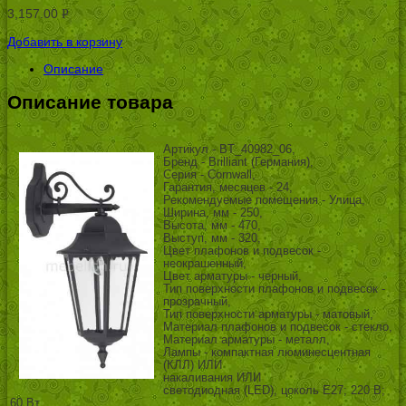
3,157.00
Р
УБ.
Добавить в корзину
Описание
Описание товара
Артикул - BT_40982_06,
Бренд - Brilliant (Германия),
Серия - Cornwall,
Гарантия, месяцев - 24,
Рекомендуемые помещения - Улица,
Ширина, мм - 250,
Высота, мм - 470,
Выступ, мм - 320,
Цвет плафонов и подвесок -
неокрашенный,
Цвет арматуры - черный,
Тип поверхности плафонов и подвесок -
прозрачный,
Тип поверхности арматуры - матовый,
Материал плафонов и подвесок - стекло,
Материал арматуры - металл,
Лампы - компактная люминесцентная
(КЛЛ) ИЛИ
накаливания ИЛИ
светодиодная (LED), цоколь E27; 220 В;
60 Вт, ,