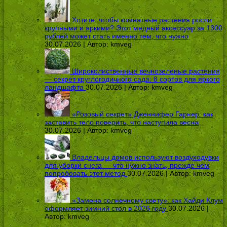
Хотите, чтобы комнатные растения росли
крупными и яркими? Этот медный аксессуар за 1300
рублей может стать именно тем, что нужно
30.07.2026 | Автор:
kmveg
Широколиственные вечнозеленые растения
— секрет круглогодичного сада: 8 сортов для яркого
ландшафта
30.07.2026 | Автор:
kmveg
«Розовый секрет» Дженнифер Гарнер: как
заставить тело поверить, что наступила весна
30.07.2026 | Автор:
kmveg
Владельцы домов используют воздуходувки
для уборки снега — что нужно знать, прежде чем
попробовать этот метод
30.07.2026 | Автор:
kmveg
«Замена солнечному свету»: как Хайди Клум
оформляет зимний стол в 2026 году
30.07.2026 |
Автор:
kmveg