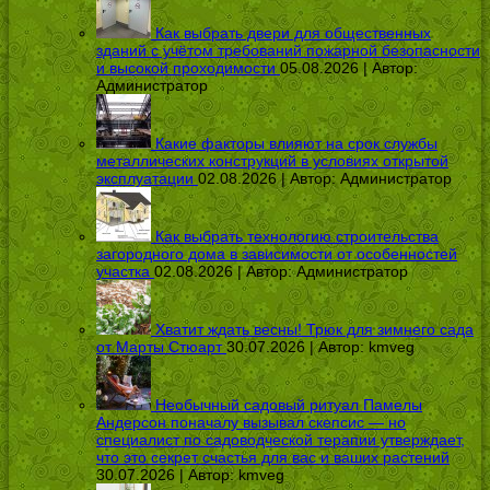
Как выбрать двери для общественных
зданий с учётом требований пожарной безопасности
и высокой проходимости
05.08.2026 | Автор:
Администратор
Какие факторы влияют на срок службы
металлических конструкций в условиях открытой
эксплуатации
02.08.2026 | Автор:
Администратор
Как выбрать технологию строительства
загородного дома в зависимости от особенностей
участка
02.08.2026 | Автор:
Администратор
Хватит ждать весны! Трюк для зимнего сада
от Марты Стюарт
30.07.2026 | Автор:
kmveg
Необычный садовый ритуал Памелы
Андерсон поначалу вызывал скепсис — но
специалист по садоводческой терапии утверждает,
что это секрет счастья для вас и ваших растений
30.07.2026 | Автор:
kmveg