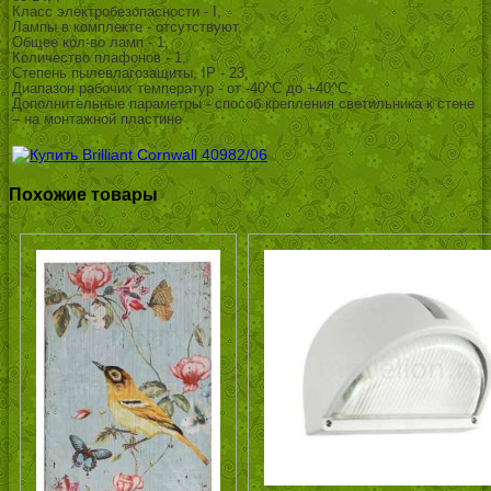
Класс электробезопасности - I,
Лампы в комплекте - отсутствуют,
Общее кол-во ламп - 1,
Количество плафонов - 1,
Степень пылевлагозащиты, IP - 23,
Диапазон рабочих температур - от -40^C до +40^C,
Дополнительные параметры - способ крепления светильника к стене
– на монтажной пластине
Похожие товары