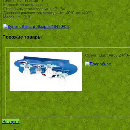
Общее кол-во ламп - 1,
Количество плафонов - 1,
Степень пылевлагозащиты, IP - 54,
Диапазон рабочих температур - от -40^C до +40^C,
Масса, кг - 0, 91
Похожие товары
Odeon Light Aircy 2440/
Наверх ↑