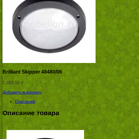
Brilliant Skipper 48480/06
2,683.00
Р
УБ.
Добавить в корзину
Описание
Описание товара