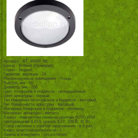
Артикул - BT_48480_06,
Бренд - Brilliant (Германия),
Серия - Skipper,
Гарантия, месяцев - 24,
Рекомендуемые помещения - Улица,
Выступ, мм - 60,
Диаметр, мм - 260,
Цвет плафонов и подвесок - неокрашенный,
Цвет арматуры - черный,
Тип поверхности плафонов и подвесок - матовый,
Тип поверхности арматуры - матовый,
Материал плафонов и подвесок - полимер,
Материал арматуры - металл,
Лампы - компактная люминесцентная (КЛЛ) ИЛИ
светодиодная (LED), цоколь E27; 220 В; 11 Вт, ,
Сопоставление с лампой накаливания - в 5 раз,
Класс электробезопасности - I,
Лампы в комплекте - отсутствуют,