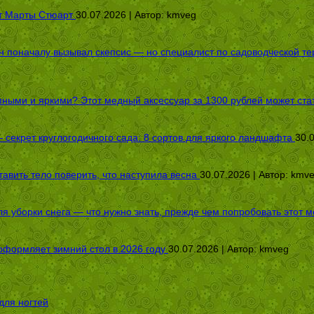
от Марты Стюарт
30.07.2026 | Автор:
kmveg
оначалу вызывал скепсис — но специалист по садоводческой терап
пными и яркими? Этот медный аксессуар за 1300 рублей может стат
секрет круглогодичного сада: 8 сортов для яркого ландшафта
30.
авить тело поверить, что наступила весна
30.07.2026 | Автор:
kmv
я уборки снега — что нужно знать, прежде чем попробовать этот м
оформляет зимний стол в 2026 году
30.07.2026 | Автор:
kmveg
для ногтей