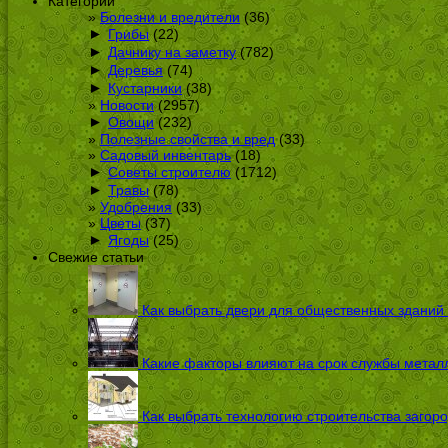
Категории
Болезни и вредители
(36)
►
Грибы
(22)
►
Дачнику на заметку
(782)
►
Деревья
(74)
►
Кустарники
(38)
Новости
(2957)
►
Овощи
(232)
Полезные свойства и вред
(33)
Садовый инвентарь
(18)
►
Советы строителю
(1712)
►
Травы
(78)
Удобрения
(33)
Цветы
(37)
►
Ягоды
(25)
Свежие статьи
Как выбрать двери для общественных зданий
Какие факторы влияют на срок службы металл
Как выбрать технологию строительства загоро