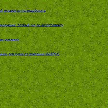
ой козырек из поликарбоната
родукции: полный гид по ассортименту
их условиях
шниц для кухни от компании МАЕРСС