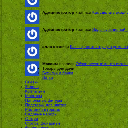
Администратор
к записи
Как сделать входн
Администратор
к записи
Виды сувенирной п
алла
к записи
Как вырастить грушу в домашн
Максим
к записи
Обзор ассортимента столе
Товары для дачи
Бутылки и банки
Ветки
Гамаки
Зелень
Коптильни
Мангалы
Напольные фигуры
Подставки для цветов
Растения в горшке
Садовые наборы
Статуи
Столбы фонарные
Фонари ручные