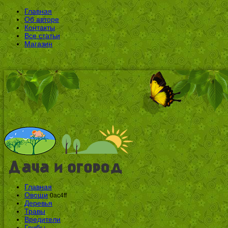
Главная
Об авторе
Контакты
Все статьи
Магазин
Главная
Овощи
0ac4ff
Деревья
Травы
Вредители
Грибы