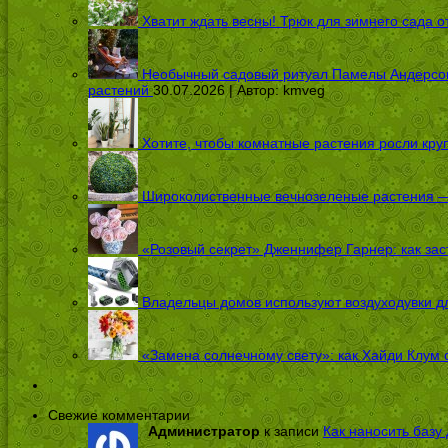
Хватит ждать весны! Трюк для зимнего сада 
Необычный садовый ритуал Памелы Андерсон п
растений
30.07.2026 | Автор:
kmveg
Хотите, чтобы комнатные растения росли кру
Широколиственные вечнозеленые растения — 
«Розовый секрет» Дженнифер Гарнер: как заст
Владельцы домов используют воздуходувки дл
«Замена солнечному свету»: как Хайди Клум 
Свежие комментарии
Администратор
к записи
Как наносить базу 