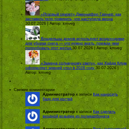
«Розовый секрет» Дженнифер Гарнер: как
заставить тело поверить, что наступила весна
30.07.2026 | Автор:
kmveg
Владельцы домов используют воздуходувки
для уборки снега — что нужно знать, прежде чем
попробовать этот метод
30.07.2026 | Автор:
kmveg
«Замена солнечному свету»: как Хайди Клум
оформляет зимний стол в 2026 году
30.07.2026 |
Автор:
kmveg
Свежие комментарии
Администратор
к записи
Как наносить
базу для ногтей
Администратор
к записи
Как сделать
входной козырек из поликарбоната
Администратор
к записи
Виды сувенирной