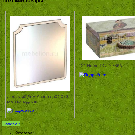
Похожие товары
DG-Home DG-D-786A
Любимый Дом Аврора 504.090
клен канадский
Наверх ↑
Категории