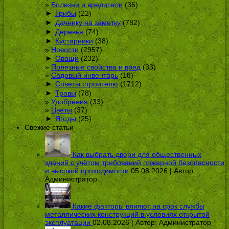
Болезни и вредители
(36)
►
Грибы
(22)
►
Дачнику на заметку
(782)
►
Деревья
(74)
►
Кустарники
(38)
Новости
(2957)
►
Овощи
(232)
Полезные свойства и вред
(33)
Садовый инвентарь
(18)
►
Советы строителю
(1712)
►
Травы
(78)
Удобрения
(33)
Цветы
(37)
►
Ягоды
(25)
Свежие статьи
Как выбрать двери для общественных
зданий с учётом требований пожарной безопасности
и высокой проходимости
05.08.2026 | Автор:
Администратор
Какие факторы влияют на срок службы
металлических конструкций в условиях открытой
эксплуатации
02.08.2026 | Автор:
Администратор