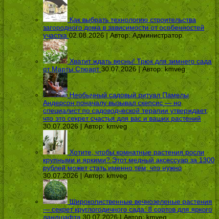
Как выбрать технологию строительства
загородного дома в зависимости от особенностей
участка
02.08.2026 | Автор:
Администратор
Хватит ждать весны! Трюк для зимнего сада
от Марты Стюарт
30.07.2026 | Автор:
kmveg
Необычный садовый ритуал Памелы
Андерсон поначалу вызывал скепсис — но
специалист по садоводческой терапии утверждает,
что это секрет счастья для вас и ваших растений
30.07.2026 | Автор:
kmveg
Хотите, чтобы комнатные растения росли
крупными и яркими? Этот медный аксессуар за 1300
рублей может стать именно тем, что нужно
30.07.2026 | Автор:
kmveg
Широколиственные вечнозеленые растения
— секрет круглогодичного сада: 8 сортов для яркого
ландшафта
30.07.2026 | Автор:
kmveg