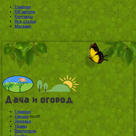
Главная
Об авторе
Контакты
Все статьи
Магазин
Главная
Овощи
0ac4ff
Деревья
Травы
Вредители
Грибы