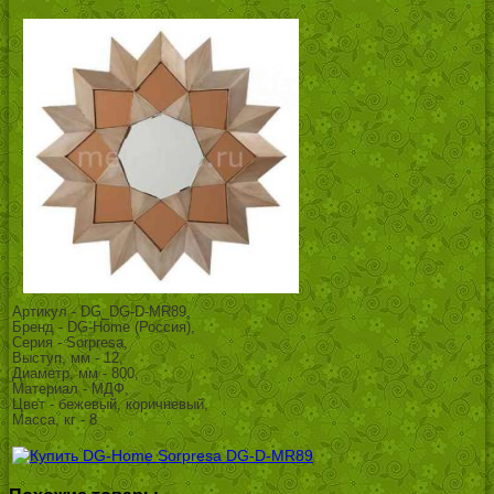
Артикул - DG_DG-D-MR89,
Бренд - DG-Home (Россия),
Серия - Sorpresa,
Выступ, мм - 12,
Диаметр, мм - 800,
Материал - МДФ,
Цвет - бежевый, коричневый,
Масса, кг - 8