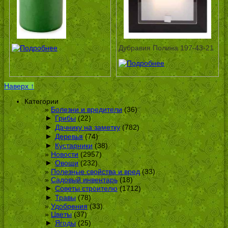
Дубравия Полина 197-43-21
Наверх ↑
Категории
Болезни и вредители
(36)
►
Грибы
(22)
►
Дачнику на заметку
(782)
►
Деревья
(74)
►
Кустарники
(38)
Новости
(2957)
►
Овощи
(232)
Полезные свойства и вред
(33)
Садовый инвентарь
(18)
►
Советы строителю
(1712)
►
Травы
(78)
Удобрения
(33)
Цветы
(37)
►
Ягоды
(25)