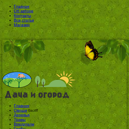
Главная
Об авторе
Контакты
Все статьи
Магазин
Главная
Овощи
0ac4ff
Деревья
Травы
Вредители
Грибы