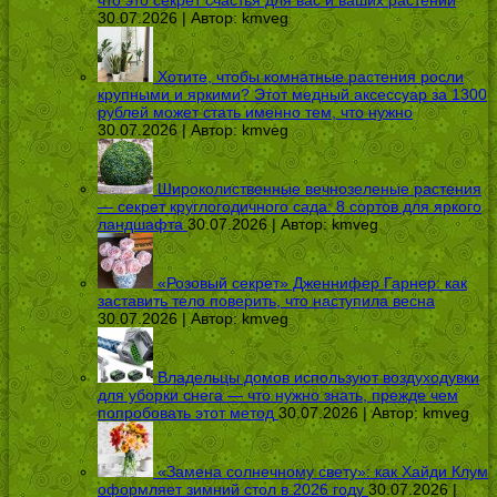
что это секрет счастья для вас и ваших растений
30.07.2026 | Автор:
kmveg
Хотите, чтобы комнатные растения росли
крупными и яркими? Этот медный аксессуар за 1300
рублей может стать именно тем, что нужно
30.07.2026 | Автор:
kmveg
Широколиственные вечнозеленые растения
— секрет круглогодичного сада: 8 сортов для яркого
ландшафта
30.07.2026 | Автор:
kmveg
«Розовый секрет» Дженнифер Гарнер: как
заставить тело поверить, что наступила весна
30.07.2026 | Автор:
kmveg
Владельцы домов используют воздуходувки
для уборки снега — что нужно знать, прежде чем
попробовать этот метод
30.07.2026 | Автор:
kmveg
«Замена солнечному свету»: как Хайди Клум
оформляет зимний стол в 2026 году
30.07.2026 |