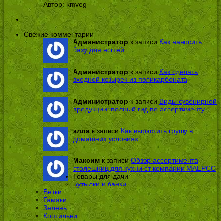
Автор:
kmveg
Свежие комментарии
Администратор
к записи
Как наносить
базу для ногтей
Администратор
к записи
Как сделать
входной козырек из поликарбоната
Администратор
к записи
Виды сувенирной
продукции: полный гид по ассортименту
алла
к записи
Как вырастить грушу в
домашних условиях
Максим
к записи
Обзор ассортимента
столешниц для кухни от компании МАЕРСС
Товары для дачи
Бутылки и банки
Ветки
Гамаки
Зелень
Коптильни