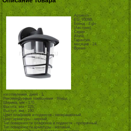
Описание товара
Артикул -
EG_93098,
Бренд - Eglo
(Австрия),
Серия -
Aloria,
Гарантия,
месяцев - 24,
Время
изготовления, дней - 1,
Рекомендуемые помещения - Улица,
Ширина, мм - 170,
Высота, мм - 225,
Выступ, мм - 190,
Цвет плафонов и подвесок - неокрашенный,
Цвет арматуры - черный,
Тип поверхности плафонов и подвесок - прозрачный,
Тип поверхности арматуры - матовый,