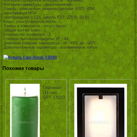
Материал плафонов и подвесок - полимер,
Материал арматуры - дюралюминий,
Лампы - компактная люминесцентная (КЛЛ) ИЛИ
накаливания ИЛИ
светодиодная (LED), цоколь E27; 220 В; 60 Вт, ,
Класс электробезопасности - I,
Лампы в комплекте - отсутствуют,
Общее кол-во ламп - 1,
Количество плафонов - 1,
Степень пылевлагозащиты, IP - 44,
Диапазон рабочих температур - от -40^C до +40^C,
Дополнительные параметры - алюминиевое литье
Похожие товары
Гифтман
(11 см)
GFT 13133