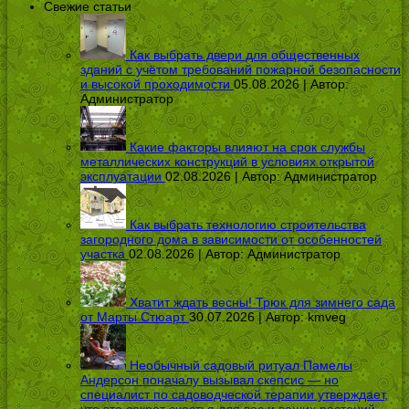
Свежие статьи
Как выбрать двери для общественных
зданий с учётом требований пожарной безопасности
и высокой проходимости
05.08.2026 | Автор:
Администратор
Какие факторы влияют на срок службы
металлических конструкций в условиях открытой
эксплуатации
02.08.2026 | Автор:
Администратор
Как выбрать технологию строительства
загородного дома в зависимости от особенностей
участка
02.08.2026 | Автор:
Администратор
Хватит ждать весны! Трюк для зимнего сада
от Марты Стюарт
30.07.2026 | Автор:
kmveg
Необычный садовый ритуал Памелы
Андерсон поначалу вызывал скепсис — но
специалист по садоводческой терапии утверждает,