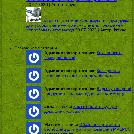
30.07.2026 | Автор:
kmveg
Владельцы домов используют воздуходувки
для уборки снега — что нужно знать, прежде чем
попробовать этот метод
30.07.2026 | Автор:
kmveg
Свежие комментарии
Администратор
к записи
Как наносить
базу для ногтей
Администратор
к записи
Как сделать
входной козырек из поликарбоната
Администратор
к записи
Виды сувенирной
продукции: полный гид по ассортименту
алла
к записи
Как вырастить грушу в
домашних условиях
Максим
к записи
Обзор ассортимента
столешниц для кухни от компании МАЕРСС