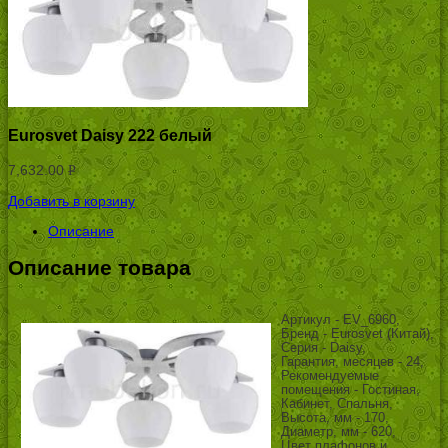
Eurosvet Daisy 222 белый
7,632.00
Р
УБ.
Добавить в корзину
Описание
Описание товара
Артикул - EV_6960,
Бренд - Eurosvet (Китай),
Серия - Daisy,
Гарантия, месяцев - 24,
Рекомендуемые
помещения - Гостиная,
Кабинет, Спальня,
Высота, мм - 170,
Диаметр, мм - 620,
Цвет плафонов и