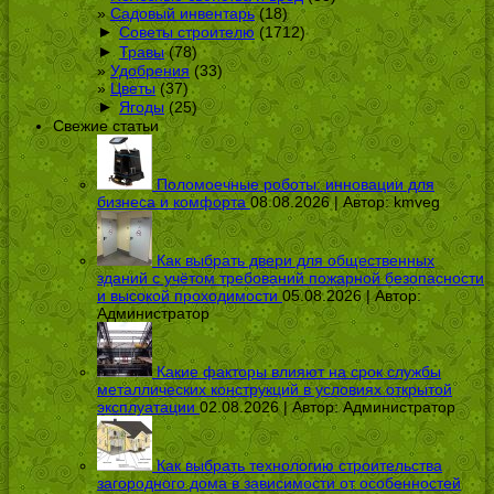
Садовый инвентарь
(18)
►
Советы строителю
(1712)
►
Травы
(78)
Удобрения
(33)
Цветы
(37)
►
Ягоды
(25)
Свежие статьи
Поломоечные роботы: инновации для
бизнеса и комфорта
08.08.2026 | Автор:
kmveg
Как выбрать двери для общественных
зданий с учётом требований пожарной безопасности
и высокой проходимости
05.08.2026 | Автор:
Администратор
Какие факторы влияют на срок службы
металлических конструкций в условиях открытой
эксплуатации
02.08.2026 | Автор:
Администратор
Как выбрать технологию строительства
загородного дома в зависимости от особенностей