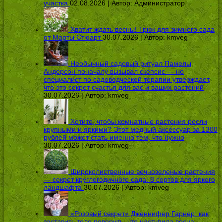
участка
02.08.2026 | Автор:
Администратор
Хватит ждать весны! Трюк для зимнего сада
от Марты Стюарт
30.07.2026 | Автор:
kmveg
Необычный садовый ритуал Памелы
Андерсон поначалу вызывал скепсис — но
специалист по садоводческой терапии утверждает,
что это секрет счастья для вас и ваших растений
30.07.2026 | Автор:
kmveg
Хотите, чтобы комнатные растения росли
крупными и яркими? Этот медный аксессуар за 1300
рублей может стать именно тем, что нужно
30.07.2026 | Автор:
kmveg
Широколиственные вечнозеленые растения
— секрет круглогодичного сада: 8 сортов для яркого
ландшафта
30.07.2026 | Автор:
kmveg
«Розовый секрет» Дженнифер Гарнер: как
заставить тело поверить, что наступила весна