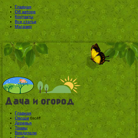
Главная
Об авторе
Контакты
Все статьи
Магазин
Главная
Овощи
0ac4ff
Деревья
Травы
Вредители
Грибы