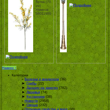
Ветка (70
см)
Мимоза
58011900
Наверх ↑
Категории
Болезни и вредители
(36)
►
Грибы
(22)
►
Дачнику на заметку
(782)
►
Деревья
(74)
►
Кустарники
(38)
Новости
(2958)
►
Овощи
(232)
Полезные свойства и вред
(33)