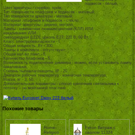
подвесок - белый,
Цвет арматуры - серебро, хром,
Тип поверхности плафонов и подвесок - матовый,
Тип поверхности арматуры - матовый,
Материал плафонов и подвесок - стекло,
Материал арматуры - дерево, металл,
Лампы - компактная люминесцентная (КЛЛ) ИЛИ
накаливания ИЛИ
светодиодная (LED), цоколь Е27; 220 В; 60 Вт, ,
Класс электробезопасности - I,
Общая мощность, Вт - 300,
Лампы в комплекте - отсутствуют,
Общее кол-во ламп - 5,
Количество плафонов - 5,
Возможность подключения диммера - можно, если установить лампу
накаливания,
Степень пылевлагозащиты, IP - 20,
Диапазон рабочих температур - комнатная температура,
Масса, кг - 3, 50,
Дополнительные параметры - способ крепления светильника к
потолку – на монтажной пластине
Похожие товары
Home-
Feron Витраж с
Religion
овалом 11324