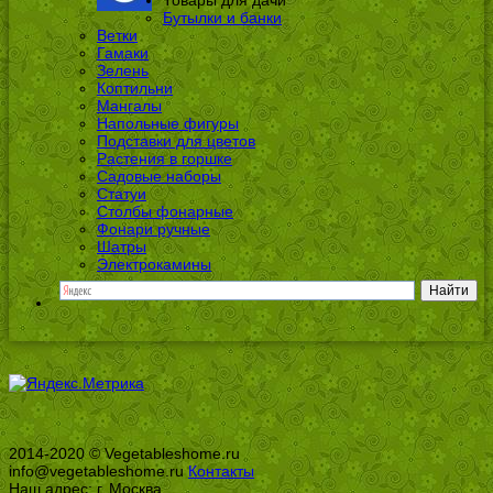
Товары для дачи
Бутылки и банки
Ветки
Гамаки
Зелень
Коптильни
Мангалы
Напольные фигуры
Подставки для цветов
Растения в горшке
Садовые наборы
Статуи
Столбы фонарные
Фонари ручные
Шатры
Электрокамины
2014-2020 © Vegetableshome.ru
info@vegetableshome.ru
Контакты
Наш адрес: г. Москва,