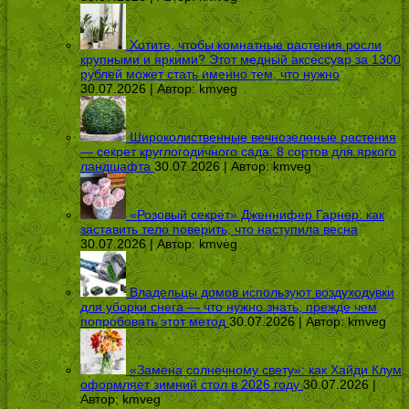
Хотите, чтобы комнатные растения росли
крупными и яркими? Этот медный аксессуар за 1300
рублей может стать именно тем, что нужно
30.07.2026 | Автор:
kmveg
Широколиственные вечнозеленые растения
— секрет круглогодичного сада: 8 сортов для яркого
ландшафта
30.07.2026 | Автор:
kmveg
«Розовый секрет» Дженнифер Гарнер: как
заставить тело поверить, что наступила весна
30.07.2026 | Автор:
kmveg
Владельцы домов используют воздуходувки
для уборки снега — что нужно знать, прежде чем
попробовать этот метод
30.07.2026 | Автор:
kmveg
«Замена солнечному свету»: как Хайди Клум
оформляет зимний стол в 2026 году
30.07.2026 |
Автор:
kmveg