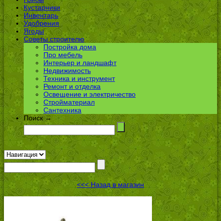
Кустарники
Инвентарь
Удобрения
Ягоды
Советы строителю
Постройка дома
Про мебель
Интерьер и ландшафт
Недвижимость
Техника и инструмент
Ремонт и отделка
Освещение и электричество
Стройматериал
Сантехника
Поиск →
<<< Назад в магазин