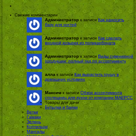
Свежие комментарии
Администратор
к записи
Как наносить
базу для ногтей
Администратор
к записи
Как сделать
входной козырек из поликарбоната
Администратор
к записи
Виды сувенирной
продукции: полный гид по ассортименту
алла
к записи
Как вырастить грушу в
домашних условиях
Максим
к записи
Обзор ассортимента
столешниц для кухни от компании МАЕРСС
Товары для дачи
Бутылки и банки
Ветки
Гамаки
Зелень
Коптильни
Мангалы