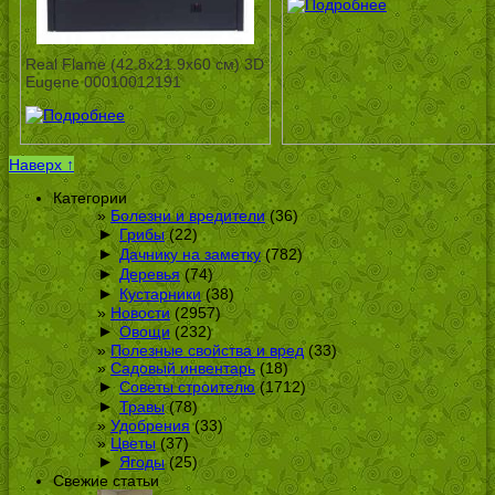
Real Flame (42.8х21.9х60 см) 3D
Eugene 00010012191
Наверх ↑
Категории
Болезни и вредители
(36)
►
Грибы
(22)
►
Дачнику на заметку
(782)
►
Деревья
(74)
►
Кустарники
(38)
Новости
(2957)
►
Овощи
(232)
Полезные свойства и вред
(33)
Садовый инвентарь
(18)
►
Советы строителю
(1712)
►
Травы
(78)
Удобрения
(33)
Цветы
(37)
►
Ягоды
(25)
Свежие статьи