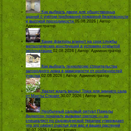
Как выбрать двери для общественных
зданий с учётом требований пожарной безопасности
и высокой проходимости
05.08.2026 | Автор:
Администратор
Какие факторы влияют на срок службы
металлических конструкций в условиях открытой
эксплуатации
02.08.2026 | Автор:
Администратор
Как выбрать технологию строительства
загородного дома в зависимости от особенностей
участка
02.08.2026 | Автор:
Администратор
Хватит ждать весны! Трюк для зимнего сада
от Марты Стюарт
30.07.2026 | Автор:
kmveg
Необычный садовый ритуал Памелы
Андерсон поначалу вызывал скепсис — но
специалист по садоводческой терапии утверждает,
что это секрет счастья для вас и ваших растений
30.07.2026 | Автор:
kmveg