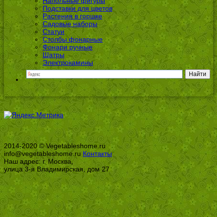
Напольные фигуры
Подставки для цветов
Растения в горшке
Садовые наборы
Статуи
Столбы фонарные
Фонари ручные
Шатры
Электрокамины
2014-2020 © Vegetableshome.ru
info@vegetableshome.ru
Контакты
Наш адрес: г. Москва,
улица 3-я Владимирская, дом 27