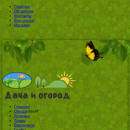
Главная
Об авторе
Контакты
Все статьи
Магазин
Главная
Овощи
0ac4ff
Деревья
Травы
Вредители
Грибы