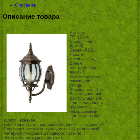
Описание
Описание товара
Артикул -
FE_11244,
Бренд - Feron
(Китай),
Серия - 8101,
Гарантия,
месяцев - 24,
Время
изготовления,
дней - 1,
Рекомендуемые
помещения -
Улица,
Ширина, мм - 165,
Высота, мм - 440,
Выступ, мм - 240,
Цвет плафонов и
подвесок -
неокрашенный,
Цвет арматуры -
золото черненое,
Тип поверхности плафонов и подвесок - прозрачный,
Тип поверхности арматуры - матовый, рельефный,
Материал плафонов и подвесок - стекло,
Материал арматуры - силумин,