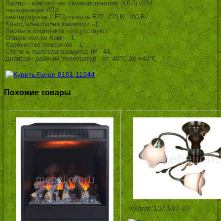
Лампы - компактная люминесцентная (КЛЛ) ИЛИ
накаливания ИЛИ
светодиодная (LED), цоколь E27; 220 В; 100 Вт, ,
Класс электробезопасности - I,
Лампы в комплекте - отсутствуют,
Общее кол-во ламп - 1,
Количество плафонов - 1,
Степень пылевлагозащиты, IP - 44,
Диапазон рабочих температур - от -40^C до +40^C
Похожие товары
Velante 137-507-03