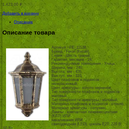
1,423.00
Р
УБ.
Добавить в корзину
Описание
Описание товара
Артикул - FE_11538,
Бренд - Feron (Китай),
Серия - Шесть граней,
Гарантия, месяцев - 24,
Рекомендуемые помещения - Улица,
Ширина, мм - 240,
Высота, мм - 435,
Выступ, мм - 110,
Цвет плафонов и подвесок -
неокрашенный,
Цвет арматуры - золото черненое,
Тип поверхности плафонов и подвесок -
матовый,
Тип поверхности арматуры - матовый,
Материал плафонов и подвесок - стекло,
Материал арматуры - силумин,
Лампы - компактная люминесцентная
(КЛЛ) ИЛИ
накаливания ИЛИ
светодиодная (LED), цоколь E27; 220 В;
60 Вт, ,