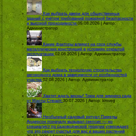
Как выбрать двери для общественных
зданий с учётом требований пожарной безопасности
и высокой проходимости
05.08.2026 | Автор:
Администратор
Какие факторы влияют на срок службы
металлических конструкций в условиях открытой
эксплуатации
02.08.2026 | Автор:
Администратор
Как выбрать технологию строительства
загородного дома в зависимости от особенностей
участка
02.08.2026 | Автор:
Администратор
Хватит ждать весны! Трюк для зимнего сада
от Марты Стюарт
30.07.2026 | Автор:
kmveg
Необычный садовый ритуал Памелы
Андерсон поначалу вызывал скепсис — но
специалист по садоводческой терапии утверждает,
что это секрет счастья для вас и ваших растений