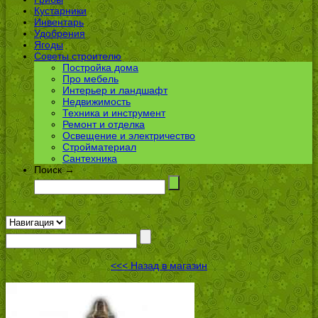
Кустарники
Инвентарь
Удобрения
Ягоды
Советы строителю
Постройка дома
Про мебель
Интерьер и ландшафт
Недвижимость
Техника и инструмент
Ремонт и отделка
Освещение и электричество
Стройматериал
Сантехника
Поиск →
<<< Назад в магазин