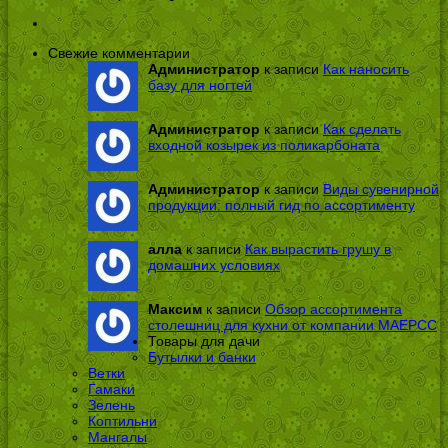
Свежие комментарии
Администратор
к записи
Как наносить
базу для ногтей
Администратор
к записи
Как сделать
входной козырек из поликарбоната
Администратор
к записи
Виды сувенирной
продукции: полный гид по ассортименту
алла
к записи
Как вырастить грушу в
домашних условиях
Максим
к записи
Обзор ассортимента
столешниц для кухни от компании МАЕРСС
Товары для дачи
Бутылки и банки
Ветки
Гамаки
Зелень
Коптильни
Мангалы