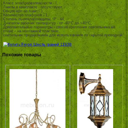
Класс электробезопасности - I,
Лампы в комплекте - отсутствуют,
Общее кол-во ламп - 1,
Количество плафонов - 1,
Степень пылевлагозащиты, IP - 44,
Диапазон рабочих температур - от -40^C до +40^C,
Дополнительные параметры - способ крепления светильника на
стене – на монтажной пластине,
светильник предназначен для использования со скрытой проводкой
Похожие товары