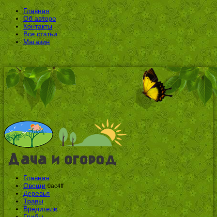
Главная
Об авторе
Контакты
Все статьи
Магазин
Главная
Овощи
0ac4ff
Деревья
Травы
Вредители
Грибы