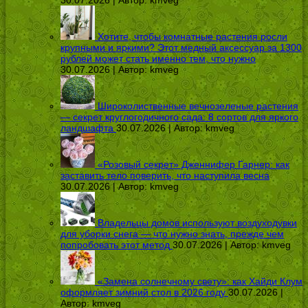
30.07.2026 | Автор:
kmveg
Хотите, чтобы комнатные растения росли
крупными и яркими? Этот медный аксессуар за 1300
рублей может стать именно тем, что нужно
30.07.2026 | Автор:
kmveg
Широколиственные вечнозеленые растения
— секрет круглогодичного сада: 8 сортов для яркого
ландшафта
30.07.2026 | Автор:
kmveg
«Розовый секрет» Дженнифер Гарнер: как
заставить тело поверить, что наступила весна
30.07.2026 | Автор:
kmveg
Владельцы домов используют воздуходувки
для уборки снега — что нужно знать, прежде чем
попробовать этот метод
30.07.2026 | Автор:
kmveg
«Замена солнечному свету»: как Хайди Клум
оформляет зимний стол в 2026 году
30.07.2026 |
Автор:
kmveg