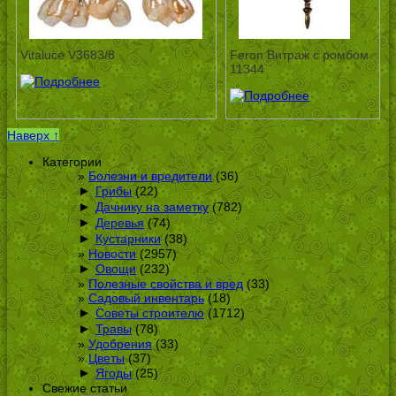
Vitaluce V3683/8
Feron Витраж с ромбом
11344
Наверх ↑
Категории
Болезни и вредители
(36)
►
Грибы
(22)
►
Дачнику на заметку
(782)
►
Деревья
(74)
►
Кустарники
(38)
Новости
(2957)
►
Овощи
(232)
Полезные свойства и вред
(33)
Садовый инвентарь
(18)
►
Советы строителю
(1712)
►
Травы
(78)
Удобрения
(33)
Цветы
(37)
►
Ягоды
(25)
Свежие статьи