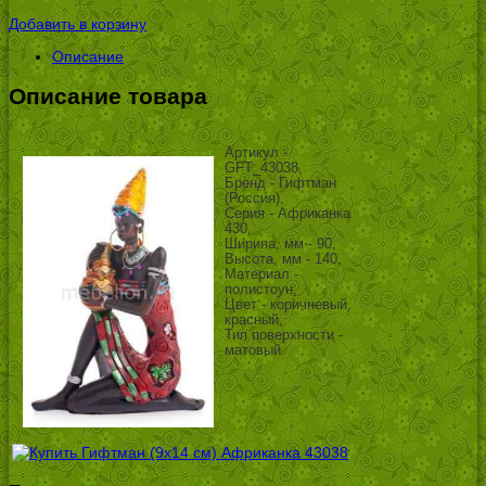
УБ.
Добавить в корзину
Описание
Описание товара
Артикул -
GFT_43038,
Бренд - Гифтман
(Россия),
Серия - Африканка
430,
Ширина, мм - 90,
Высота, мм - 140,
Материал -
полистоун,
Цвет - коричневый,
красный,
Тип поверхности -
матовый