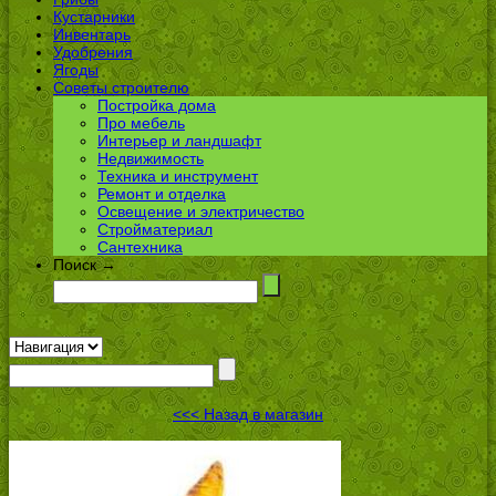
Кустарники
Инвентарь
Удобрения
Ягоды
Советы строителю
Постройка дома
Про мебель
Интерьер и ландшафт
Недвижимость
Техника и инструмент
Ремонт и отделка
Освещение и электричество
Стройматериал
Сантехника
Поиск →
<<< Назад в магазин