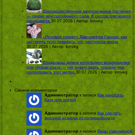
Широколиственные вечнозеленые растения
— секрет круглогодичного сада: 8 сортов для яркого
ландшафта
30.07.2026 | Автор:
kmveg
«Розовый секрет» Дженнифер Гарнер: как
заставить тело поверить, что наступила весна
30.07.2026 | Автор:
kmveg
Владельцы домов используют воздуходувки
для уборки снега — что нужно знать, прежде чем
попробовать этот метод
30.07.2026 | Автор:
kmveg
Свежие комментарии
Администратор
к записи
Как наносить
базу для ногтей
Администратор
к записи
Как сделать
входной козырек из поликарбоната
Администратор
к записи
Виды сувенирной