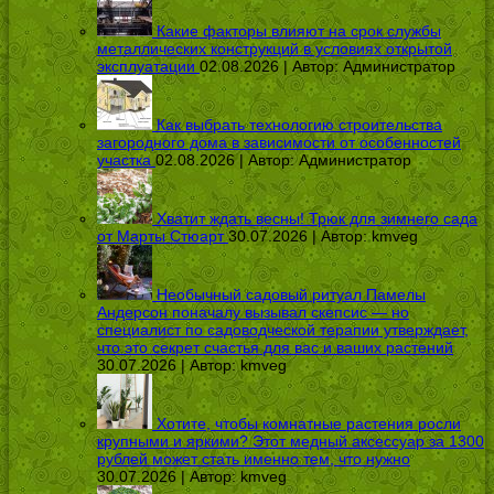
Какие факторы влияют на срок службы
металлических конструкций в условиях открытой
эксплуатации
02.08.2026 | Автор:
Администратор
Как выбрать технологию строительства
загородного дома в зависимости от особенностей
участка
02.08.2026 | Автор:
Администратор
Хватит ждать весны! Трюк для зимнего сада
от Марты Стюарт
30.07.2026 | Автор:
kmveg
Необычный садовый ритуал Памелы
Андерсон поначалу вызывал скепсис — но
специалист по садоводческой терапии утверждает,
что это секрет счастья для вас и ваших растений
30.07.2026 | Автор:
kmveg
Хотите, чтобы комнатные растения росли
крупными и яркими? Этот медный аксессуар за 1300
рублей может стать именно тем, что нужно
30.07.2026 | Автор:
kmveg