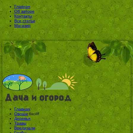
Главная
Об авторе
Контакты
Все статьи
Магазин
Главная
Овощи
0ac4ff
Деревья
Травы
Вредители
Грибы