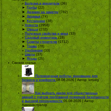
Болезни и вредители
(36)
►
Грибы
(22)
►
Дачнику на заметку
(782)
►
Деревья
(74)
►
Кустарники
(38)
Новости
(2958)
►
Овощи
(232)
Полезные свойства и вред
(33)
Садовый инвентарь
(18)
►
Советы строителю
(1712)
►
Травы
(78)
Удобрения
(33)
Цветы
(37)
►
Ягоды
(25)
Свежие статьи
Поломоечные роботы: инновации для
бизнеса и комфорта
08.08.2026 | Автор:
kmveg
Как выбрать двери для общественных
зданий с учётом требований пожарной безопасности
и высокой проходимости
05.08.2026 | Автор:
Администратор