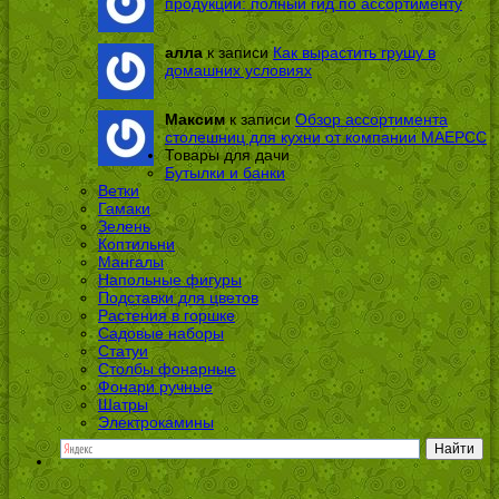
продукции: полный гид по ассортименту
алла
к записи
Как вырастить грушу в
домашних условиях
Максим
к записи
Обзор ассортимента
столешниц для кухни от компании МАЕРСС
Товары для дачи
Бутылки и банки
Ветки
Гамаки
Зелень
Коптильни
Мангалы
Напольные фигуры
Подставки для цветов
Растения в горшке
Садовые наборы
Статуи
Столбы фонарные
Фонари ручные
Шатры
Электрокамины