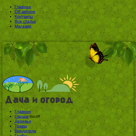
Главная
Об авторе
Контакты
Все статьи
Магазин
Главная
Овощи
0ac4ff
Деревья
Травы
Вредители
Грибы