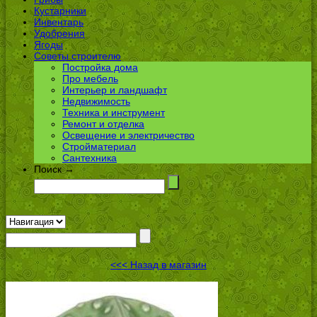
Кустарники
Инвентарь
Удобрения
Ягоды
Советы строителю
Постройка дома
Про мебель
Интерьер и ландшафт
Недвижимость
Техника и инструмент
Ремонт и отделка
Освещение и электричество
Стройматериал
Сантехника
Поиск →
<<< Назад в магазин