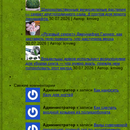
Широколиственные вечнозеленые растения
— секрет круглогодичного сада: 8 сортов для яркого
ландшафта
30.07.2026 | Автор:
kmveg
«Розовый секрет» Дженнифер Гарнер: как
заставить тело поверить, что наступила весна
30.07.2026 | Автор:
kmveg
Владельцы домов используют воздуходувки
для уборки снега — что нужно знать, прежде чем
попробовать этот метод
30.07.2026 | Автор:
kmveg
Свежие комментарии
Администратор
к записи
Как наносить
базу для ногтей
Администратор
к записи
Как сделать
входной козырек из поликарбоната
Администратор
к записи
Виды сувенирной
продукции: полный гид по ассортименту