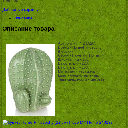
1,969.00
Р
УБ.
Добавить в корзину
Описание
Описание товара
Артикул - HP_240297,
Бренд - Home-Philosophy
(Россия),
Серия - I love MY Home,
Ширина, мм - 150,
Высота, мм - 220,
Выступ, мм - 130,
Материал - керамика,
Цвет - бледно-зеленый,
Тип поверхности - матовый