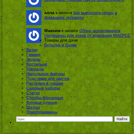
алла
к записи
Как вырастить грушу в
домашних условиях
Максим
к записи
Обзор ассортимента
столешниц для кухни от компании МАЕРСС
Товары для дачи
Бутылки и банки
Ветки
Гамаки
Зелень
Коптильни
Мангалы
Напольные фигуры
Подставки для цветов
Растения в горшке
Садовые наборы
Статуи
Столбы фонарные
Фонари ручные
Шатры
Электрокамины