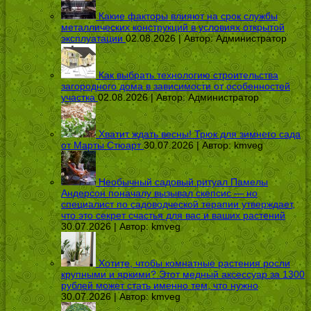
Какие факторы влияют на срок службы
металлических конструкций в условиях открытой
эксплуатации
02.08.2026 | Автор:
Администратор
Как выбрать технологию строительства
загородного дома в зависимости от особенностей
участка
02.08.2026 | Автор:
Администратор
Хватит ждать весны! Трюк для зимнего сада
от Марты Стюарт
30.07.2026 | Автор:
kmveg
Необычный садовый ритуал Памелы
Андерсон поначалу вызывал скепсис — но
специалист по садоводческой терапии утверждает,
что это секрет счастья для вас и ваших растений
30.07.2026 | Автор:
kmveg
Хотите, чтобы комнатные растения росли
крупными и яркими? Этот медный аксессуар за 1300
рублей может стать именно тем, что нужно
30.07.2026 | Автор:
kmveg