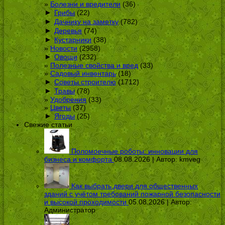
Болезни и вредители
(36)
►
Грибы
(22)
►
Дачнику на заметку
(782)
►
Деревья
(74)
►
Кустарники
(38)
Новости
(2958)
►
Овощи
(232)
Полезные свойства и вред
(33)
Садовый инвентарь
(18)
►
Советы строителю
(1712)
►
Травы
(78)
Удобрения
(33)
Цветы
(37)
►
Ягоды
(25)
Свежие статьи
Поломоечные роботы: инновации для
бизнеса и комфорта
08.08.2026 | Автор:
kmveg
Как выбрать двери для общественных
зданий с учётом требований пожарной безопасности
и высокой проходимости
05.08.2026 | Автор:
Администратор