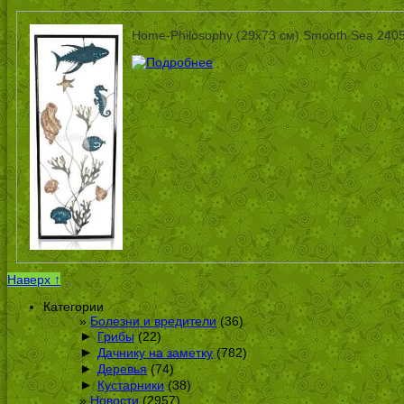
Home-Philosophy (29х73 см) Smooth Sea 240
Наверх ↑
Категории
Болезни и вредители
(36)
►
Грибы
(22)
►
Дачнику на заметку
(782)
►
Деревья
(74)
►
Кустарники
(38)
Новости
(2957)