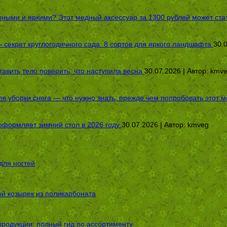
пными и яркими? Этот медный аксессуар за 1300 рублей может стат
секрет круглогодичного сада: 8 сортов для яркого ландшафта
30.
авить тело поверить, что наступила весна
30.07.2026 | Автор:
kmv
я уборки снега — что нужно знать, прежде чем попробовать этот м
оформляет зимний стол в 2026 году
30.07.2026 | Автор:
kmveg
для ногтей
ой козырек из поликарбоната
родукции: полный гид по ассортименту