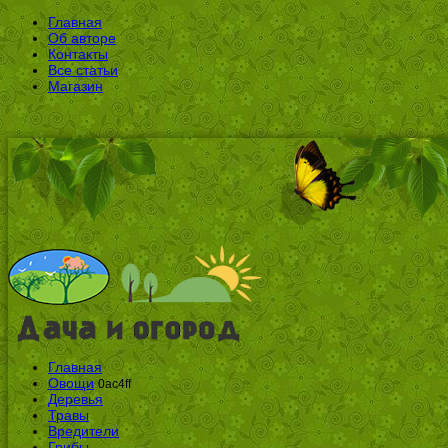
Главная
Об авторе
Контакты
Все статьи
Магазин
Главная
Овощи
0ac4ff
Деревья
Травы
Вредители
Грибы