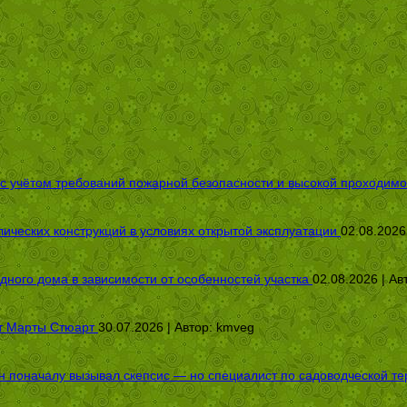
 с учётом требований пожарной безопасности и высокой проходимо
ических конструкций в условиях открытой эксплуатации
02.08.2026
дного дома в зависимости от особенностей участка
02.08.2026 | Ав
от Марты Стюарт
30.07.2026 | Автор:
kmveg
оначалу вызывал скепсис — но специалист по садоводческой терап