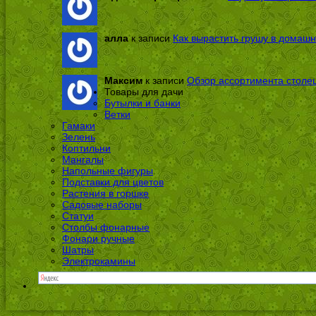
алла
к записи
Как вырастить грушу в домашн
Максим
к записи
Обзор ассортимента столе
Товары для дачи
Бутылки и банки
Ветки
Гамаки
Зелень
Коптильни
Мангалы
Напольные фигуры
Подставки для цветов
Растения в горшке
Садовые наборы
Статуи
Столбы фонарные
Фонари ручные
Шатры
Электрокамины