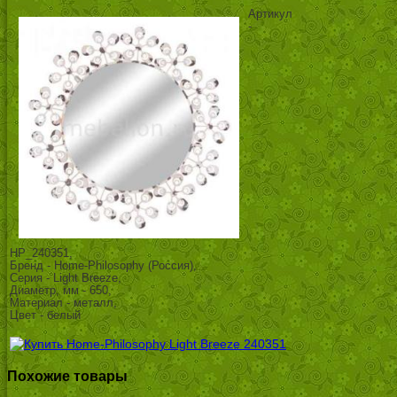
Артикул
-
HP_240351,
Бренд - Home-Philosophy (Россия),
Серия - Light Breeze,
Диаметр, мм - 650,
Материал - металл,
Цвет - белый
Похожие товары