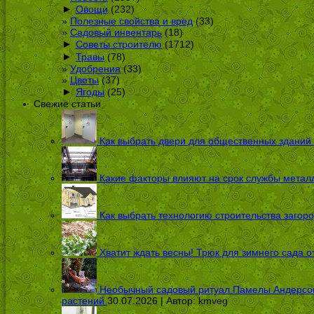
►
Овощи
(232)
Полезные свойства и вред
(33)
Садовый инвентарь
(18)
►
Советы строителю
(1712)
►
Травы
(78)
Удобрения
(33)
Цветы
(37)
►
Ягоды
(25)
Свежие статьи
Как выбрать двери для общественных зданий
Какие факторы влияют на срок службы металл
Как выбрать технологию строительства загоро
Хватит ждать весны! Трюк для зимнего сада 
Необычный садовый ритуал Памелы Андерсон п
растений
30.07.2026 | Автор:
kmveg