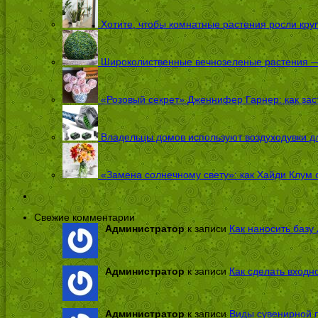
Хотите, чтобы комнатные растения росли кру
Широколиственные вечнозеленые растения — 
«Розовый секрет» Дженнифер Гарнер: как заст
Владельцы домов используют воздуходувки дл
«Замена солнечному свету»: как Хайди Клум 
Свежие комментарии
Администратор
к записи
Как наносить базу 
Администратор
к записи
Как сделать входн
Администратор
к записи
Виды сувенирной п