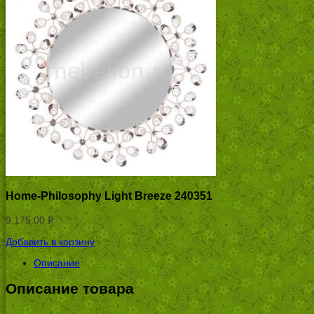
Home-Philosophy Light Breeze 240351
9,175.00
Р
УБ.
Добавить в корзину
Описание
Описание товара