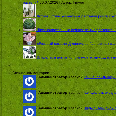
растений
30.07.2026 | Автор:
kmveg
Хотите, чтобы комнатные растения росли кру
Широколиственные вечнозеленые растения — 
«Розовый секрет» Дженнифер Гарнер: как заст
Владельцы домов используют воздуходувки дл
Свежие комментарии
Администратор
к записи
Как наносить базу 
Администратор
к записи
Как сделать входн
Администратор
к записи
Виды сувенирной п