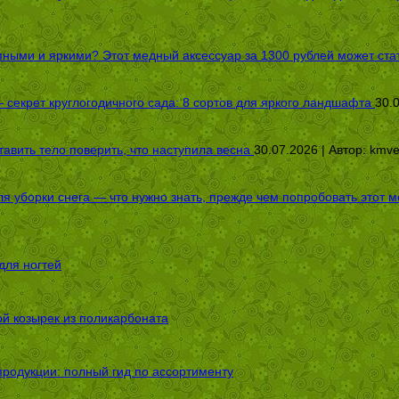
пными и яркими? Этот медный аксессуар за 1300 рублей может стат
секрет круглогодичного сада: 8 сортов для яркого ландшафта
30.
авить тело поверить, что наступила весна
30.07.2026 | Автор:
kmv
я уборки снега — что нужно знать, прежде чем попробовать этот м
для ногтей
ой козырек из поликарбоната
родукции: полный гид по ассортименту