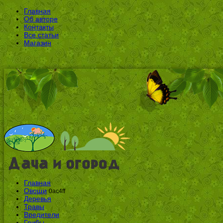
Главная
Об авторе
Контакты
Все статьи
Магазин
Главная
Овощи
0ac4ff
Деревья
Травы
Вредители
Грибы