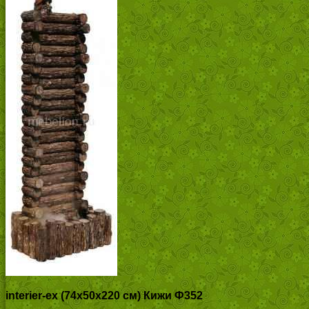
interier-ex (74х50х220 см) Кижи Ф352