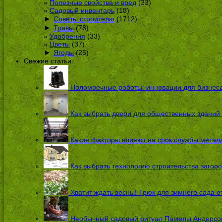
Полезные свойства и вред
(33)
Садовый инвентарь
(18)
►
Советы строителю
(1712)
►
Травы
(78)
Удобрения
(33)
Цветы
(37)
►
Ягоды
(25)
Свежие статьи
Поломоечные роботы: инновации для бизнес
Как выбрать двери для общественных зданий
Какие факторы влияют на срок службы металл
Как выбрать технологию строительства загоро
Хватит ждать весны! Трюк для зимнего сада 
Необычный садовый ритуал Памелы Андерсон п