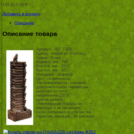
146,813.00
Р
УБ.
Добавить в корзину
Описание
Описание товара
Артикул - INT_F352,
Бренд - interier-ex (Россия),
Серия - Кижи,
Ширина, мм - 740,
Высота, мм - 2200,
Выступ, мм - 500,
Материал - фарфор,
Цвет - коричневый,
Тип поверхности - матовый,
Дополнительные параметры -
работает от сети;
напряжение 220 V;
ручная работа;
стекловидная глазурь не
облетает и не протекает;
легко разбирается для чистки,
Гарантия, месяцев - 36 месяцев