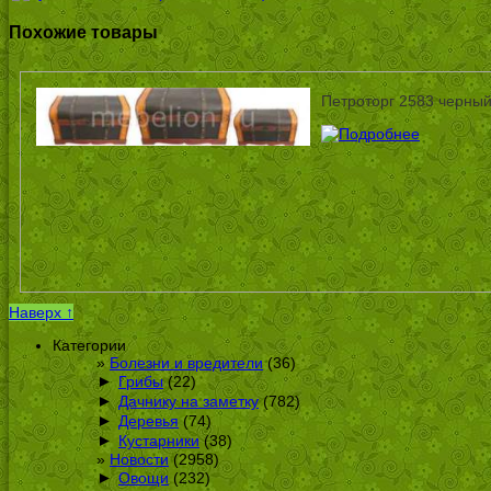
Похожие товары
Петроторг 2583 черны
Наверх ↑
Категории
Болезни и вредители
(36)
►
Грибы
(22)
►
Дачнику на заметку
(782)
►
Деревья
(74)
►
Кустарники
(38)
Новости
(2958)
►
Овощи
(232)