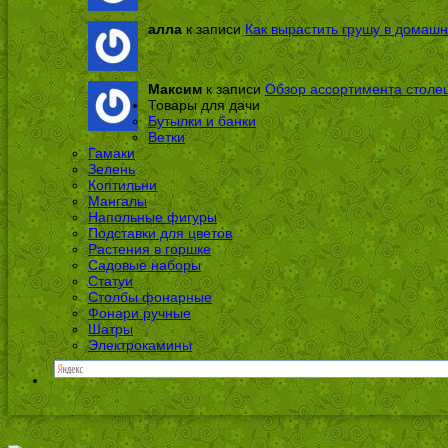
алла
к записи
Как вырастить грушу в домашн
Максим
к записи
Обзор ассортимента столе
Товары для дачи
Бутылки и банки
Ветки
Гамаки
Зелень
Коптильни
Мангалы
Напольные фигуры
Подставки для цветов
Растения в горшке
Садовые наборы
Статуи
Столбы фонарные
Фонари ручные
Шатры
Электрокамины