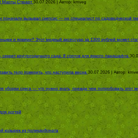
от Марты Стюарт
30.07.2026 | Автор:
kmveg
оначалу вызывал скепсис — но специалист по садоводческой терап
пными и яркими? Этот медный аксессуар за 1300 рублей может стат
секрет круглогодичного сада: 8 сортов для яркого ландшафта
30.
авить тело поверить, что наступила весна
30.07.2026 | Автор:
kmv
я уборки снега — что нужно знать, прежде чем попробовать этот м
для ногтей
ой козырек из поликарбоната