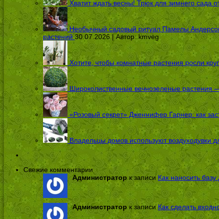
Хватит ждать весны! Трюк для зимнего сада 
Необычный садовый ритуал Памелы Андерсон п
растений
30.07.2026 | Автор:
kmveg
Хотите, чтобы комнатные растения росли кру
Широколиственные вечнозеленые растения — 
«Розовый секрет» Дженнифер Гарнер: как заст
Владельцы домов используют воздуходувки дл
Свежие комментарии
Администратор
к записи
Как наносить базу 
Администратор
к записи
Как сделать входн