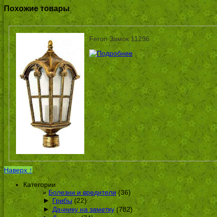
Похожие товары
Feron Замок 11296
Наверх ↑
Категории
Болезни и вредители
(36)
►
Грибы
(22)
►
Дачнику на заметку
(782)