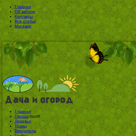
Главная
Об авторе
Контакты
Все статьи
Магазин
Главная
Овощи
0ac4ff
Деревья
Травы
Вредители
Грибы