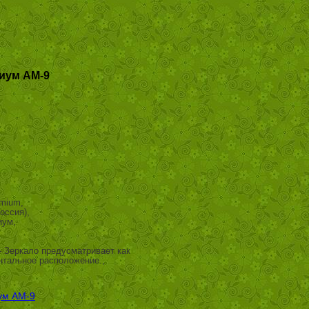
иум АМ-9
mium,
оссия),
иум,
- Зеркало предусматривает как
онтальное расположение.,