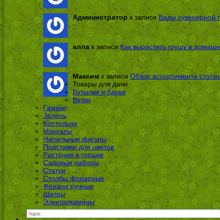
Администратор
к записи
Виды сувенирной п
алла
к записи
Как вырастить грушу в домашн
Максим
к записи
Обзор ассортимента столе
Товары для дачи
Бутылки и банки
Ветки
Гамаки
Зелень
Коптильни
Мангалы
Напольные фигуры
Подставки для цветов
Растения в горшке
Садовые наборы
Статуи
Столбы фонарные
Фонари ручные
Шатры
Электрокамины