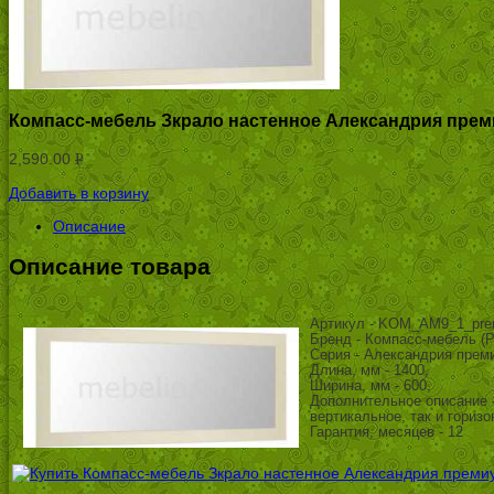
Компасс-мебель Зкрало настенное Александрия прем
2,590.00
Р
УБ.
Добавить в корзину
Описание
Описание товара
Артикул - KOM_AM9_1_pre
Бренд - Компасс-мебель (Р
Серия - Александрия прем
Длина, мм - 1400,
Ширина, мм - 600,
Дополнительное описание 
вертикальное, так и гориз
Гарантия, месяцев - 12