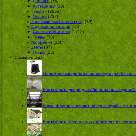
►
Деревья
(74)
►
Кустарники
(38)
Новости
(2958)
►
Овощи
(232)
Полезные свойства и вред
(33)
Садовый инвентарь
(18)
►
Советы строителю
(1712)
►
Травы
(78)
Удобрения
(33)
Цветы
(37)
►
Ягоды
(25)
Свежие статьи
Поломоечные роботы: инновации для бизнес
Как выбрать двери для общественных зданий
Какие факторы влияют на срок службы металл
Как выбрать технологию строительства загоро