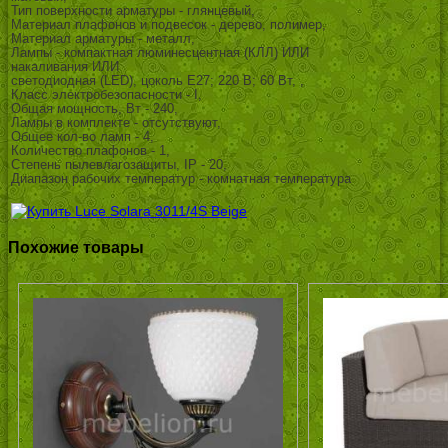
Тип поверхности арматуры - глянцевый,
Материал плафонов и подвесок - дерево, полимер,
Материал арматуры - металл,
Лампы - компактная люминесцентная (КЛЛ) ИЛИ
накаливания ИЛИ
светодиодная (LED), цоколь E27; 220 В; 60 Вт, ,
Класс электробезопасности - I,
Общая мощность, Вт - 240,
Лампы в комплекте - отсутствуют,
Общее кол-во ламп - 4,
Количество плафонов - 1,
Степень пылевлагозащиты, IP - 20,
Диапазон рабочих температур - комнатная температура
Похожие товары