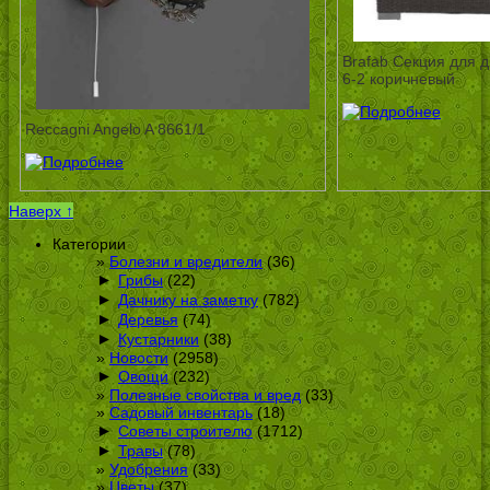
Brafab Секция для 
6-2 коричневый
Reccagni Angelo A 8661/1
Наверх ↑
Категории
Болезни и вредители
(36)
►
Грибы
(22)
►
Дачнику на заметку
(782)
►
Деревья
(74)
►
Кустарники
(38)
Новости
(2958)
►
Овощи
(232)
Полезные свойства и вред
(33)
Садовый инвентарь
(18)
►
Советы строителю
(1712)
►
Травы
(78)
Удобрения
(33)
Цветы
(37)