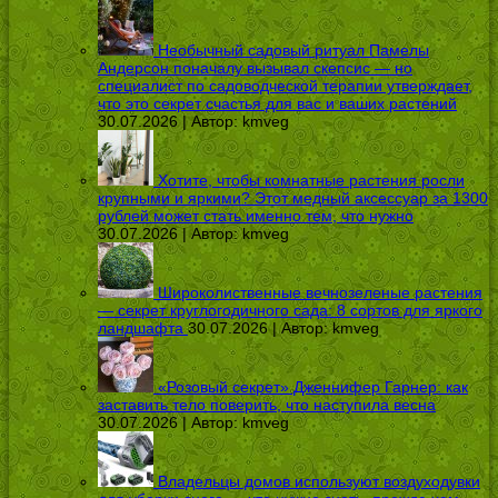
Необычный садовый ритуал Памелы
Андерсон поначалу вызывал скепсис — но
специалист по садоводческой терапии утверждает,
что это секрет счастья для вас и ваших растений
30.07.2026 | Автор:
kmveg
Хотите, чтобы комнатные растения росли
крупными и яркими? Этот медный аксессуар за 1300
рублей может стать именно тем, что нужно
30.07.2026 | Автор:
kmveg
Широколиственные вечнозеленые растения
— секрет круглогодичного сада: 8 сортов для яркого
ландшафта
30.07.2026 | Автор:
kmveg
«Розовый секрет» Дженнифер Гарнер: как
заставить тело поверить, что наступила весна
30.07.2026 | Автор:
kmveg
Владельцы домов используют воздуходувки