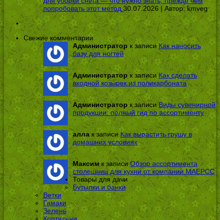
для уборки снега — что нужно знать, прежде чем
попробовать этот метод
30.07.2026 | Автор:
kmveg
Свежие комментарии
Администратор
к записи
Как наносить
базу для ногтей
Администратор
к записи
Как сделать
входной козырек из поликарбоната
Администратор
к записи
Виды сувенирной
продукции: полный гид по ассортименту
алла
к записи
Как вырастить грушу в
домашних условиях
Максим
к записи
Обзор ассортимента
столешниц для кухни от компании МАЕРСС
Товары для дачи
Бутылки и банки
Ветки
Гамаки
Зелень
Коптильни