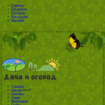
Главная
Об авторе
Контакты
Все статьи
Магазин
Главная
Овощи
0ac4ff
Деревья
Травы
Вредители
Грибы