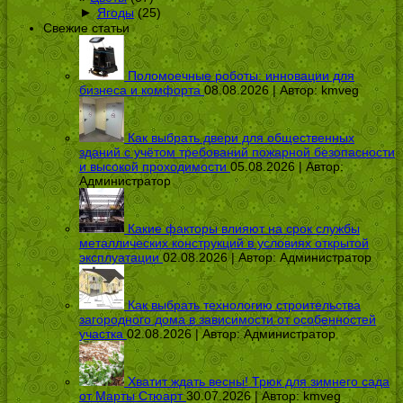
►
Ягоды
(25)
Свежие статьи
Поломоечные роботы: инновации для
бизнеса и комфорта
08.08.2026 | Автор:
kmveg
Как выбрать двери для общественных
зданий с учётом требований пожарной безопасности
и высокой проходимости
05.08.2026 | Автор:
Администратор
Какие факторы влияют на срок службы
металлических конструкций в условиях открытой
эксплуатации
02.08.2026 | Автор:
Администратор
Как выбрать технологию строительства
загородного дома в зависимости от особенностей
участка
02.08.2026 | Автор:
Администратор
Хватит ждать весны! Трюк для зимнего сада
от Марты Стюарт
30.07.2026 | Автор:
kmveg