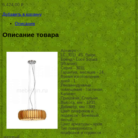
5,424.00
Р
УБ.
Добавить в корзину
Описание
Описание товара
Артикул -
LC_3011_4S_Beige,
Бренд - Luce Solara
(Италия),
Серия - 3011,
Гарантия, месяцев - 24,
Время изготовления,
дней - 1,
Рекомендуемые
помещения - Гостиная,
Кабинет,
Прихожая, Спальня,
Высота, мм - 1200,
Диаметр, мм - 390,
Цвет плафонов и
подвесок - Бежевый,
белый,
Цвет арматуры - хром,
Тип поверхности
плафонов и подвесок -
матовый,