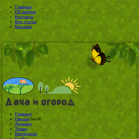
Главная
Об авторе
Контакты
Все статьи
Магазин
Главная
Овощи
0ac4ff
Деревья
Травы
Вредители
Грибы