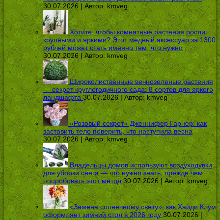
30.07.2026 | Автор:
kmveg
Хотите, чтобы комнатные растения росли
крупными и яркими? Этот медный аксессуар за 1300
рублей может стать именно тем, что нужно
30.07.2026 | Автор:
kmveg
Широколиственные вечнозеленые растения
— секрет круглогодичного сада: 8 сортов для яркого
ландшафта
30.07.2026 | Автор:
kmveg
«Розовый секрет» Дженнифер Гарнер: как
заставить тело поверить, что наступила весна
30.07.2026 | Автор:
kmveg
Владельцы домов используют воздуходувки
для уборки снега — что нужно знать, прежде чем
попробовать этот метод
30.07.2026 | Автор:
kmveg
«Замена солнечному свету»: как Хайди Клум
оформляет зимний стол в 2026 году
30.07.2026 |