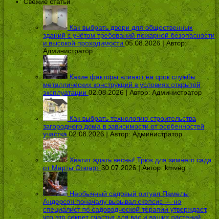
Свежие статьи
Как выбрать двери для общественных
зданий с учётом требований пожарной безопасности
и высокой проходимости
05.08.2026 | Автор:
Администратор
Какие факторы влияют на срок службы
металлических конструкций в условиях открытой
эксплуатации
02.08.2026 | Автор:
Администратор
Как выбрать технологию строительства
загородного дома в зависимости от особенностей
участка
02.08.2026 | Автор:
Администратор
Хватит ждать весны! Трюк для зимнего сада
от Марты Стюарт
30.07.2026 | Автор:
kmveg
Необычный садовый ритуал Памелы
Андерсон поначалу вызывал скепсис — но
специалист по садоводческой терапии утверждает,
что это секрет счастья для вас и ваших растений