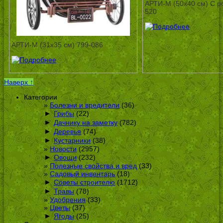
АРТИ-М (50х40 см) С 
520
АРТИ-М (31х35 см) 799-086
Наверх ↑
Категории
Болезни и вредители
(36)
►
Грибы
(22)
►
Дачнику на заметку
(782)
►
Деревья
(74)
►
Кустарники
(38)
Новости
(2957)
►
Овощи
(232)
Полезные свойства и вред
(33)
Садовый инвентарь
(18)
►
Советы строителю
(1712)
►
Травы
(78)
Удобрения
(33)
Цветы
(37)
►
Ягоды
(25)