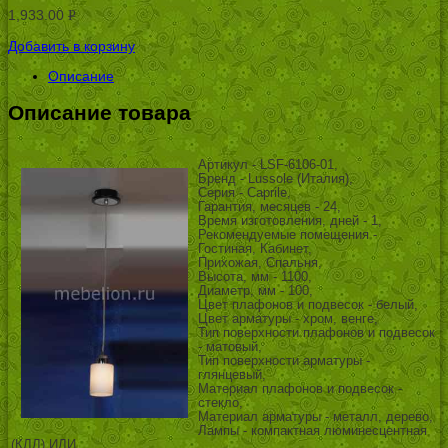
1,933.00
Р
УБ.
Добавить в корзину
Описание
Описание товара
Артикул - LSF-6106-01,
Бренд - Lussole (Италия),
Серия - Caprile,
Гарантия, месяцев - 24,
Время изготовления, дней - 1,
Рекомендуемые помещения -
Гостиная, Кабинет,
Прихожая, Спальня,
Высота, мм - 1100,
Диаметр, мм - 100,
Цвет плафонов и подвесок - белый,
Цвет арматуры - хром, венге,
Тип поверхности плафонов и подвесок
- матовый,
Тип поверхности арматуры -
глянцевый,
Материал плафонов и подвесок -
стекло,
Материал арматуры - металл, дерево,
Лампы - компактная люминесцентная
(КЛЛ) ИЛИ