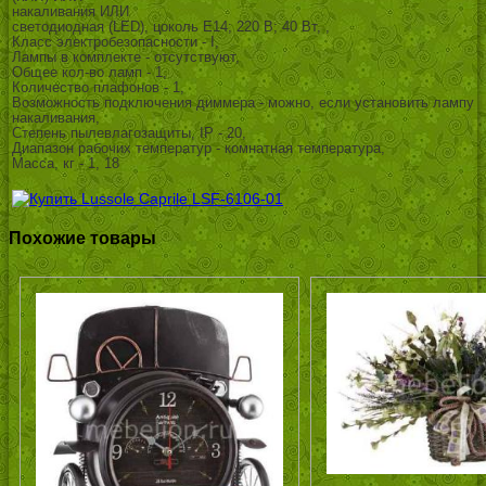
накаливания ИЛИ
светодиодная (LED), цоколь E14; 220 В; 40 Вт, ,
Класс электробезопасности - I,
Лампы в комплекте - отсутствуют,
Общее кол-во ламп - 1,
Количество плафонов - 1,
Возможность подключения диммера - можно, если установить лампу
накаливания,
Степень пылевлагозащиты, IP - 20,
Диапазон рабочих температур - комнатная температура,
Масса, кг - 1, 18
Похожие товары