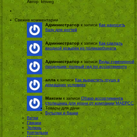
Автор:
kmveg
Свежие комментарии
Администратор
к записи
Как наносить
базу для ногтей
Администратор
к записи
Как сделать
входной козырек из поликарбоната
Администратор
к записи
Виды сувенирной
продукции: полный гид по ассортименту
алла
к записи
Как вырастить грушу в
домашних условиях
Максим
к записи
Обзор ассортимента
столешниц для кухни от компании МАЕРСС
Товары для дачи
Бутылки и банки
Ветки
Гамаки
Зелень
Коптильни