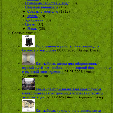
Полезные свойства и вред
(33)
Садовый инвентарь
(18)
►
Советы строителю
(1712)
►
Травы
(78)
Удобрения
(33)
Цветы
(37)
►
Ягоды
(25)
Свежие статьи
Поломоечные роботы: инновации для
бизнеса и комфорта
08.08.2026 | Автор:
kmveg
Как выбрать двери для общественных
зданий с учётом требований пожарной безопасности
и высокой проходимости
05.08.2026 | Автор:
Администратор
Какие факторы влияют на срок службы
металлических конструкций в условиях открытой
эксплуатации
02.08.2026 | Автор:
Администратор
Как выбрать технологию строительства