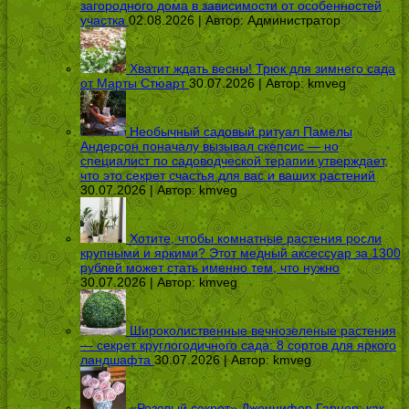
загородного дома в зависимости от особенностей
участка
02.08.2026 | Автор:
Администратор
Хватит ждать весны! Трюк для зимнего сада
от Марты Стюарт
30.07.2026 | Автор:
kmveg
Необычный садовый ритуал Памелы
Андерсон поначалу вызывал скепсис — но
специалист по садоводческой терапии утверждает,
что это секрет счастья для вас и ваших растений
30.07.2026 | Автор:
kmveg
Хотите, чтобы комнатные растения росли
крупными и яркими? Этот медный аксессуар за 1300
рублей может стать именно тем, что нужно
30.07.2026 | Автор:
kmveg
Широколиственные вечнозеленые растения
— секрет круглогодичного сада: 8 сортов для яркого
ландшафта
30.07.2026 | Автор:
kmveg
«Розовый секрет» Дженнифер Гарнер: как