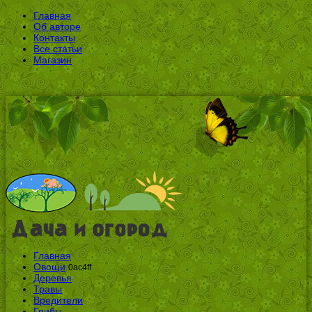
Главная
Об авторе
Контакты
Все статьи
Магазин
Главная
Овощи
0ac4ff
Деревья
Травы
Вредители
Грибы