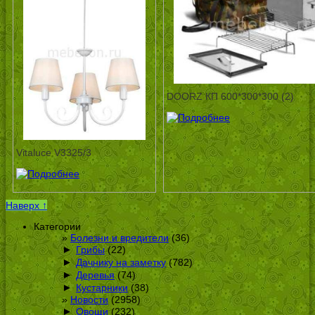
DOORZ КП 600*300*300 (2)
Vitaluce V3325/3
Наверх ↑
Категории
Болезни и вредители
(36)
►
Грибы
(22)
►
Дачнику на заметку
(782)
►
Деревья
(74)
►
Кустарники
(38)
Новости
(2958)
►
Овощи
(232)