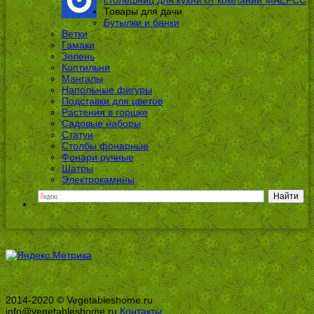
столешниц для кухни от компании МАЕРСС
Товары для дачи
Бутылки и банки
Ветки
Гамаки
Зелень
Коптильни
Мангалы
Напольные фигуры
Подставки для цветов
Растения в горшке
Садовые наборы
Статуи
Столбы фонарные
Фонари ручные
Шатры
Электрокамины
2014-2020 © Vegetableshome.ru
info@vegetableshome.ru
Контакты