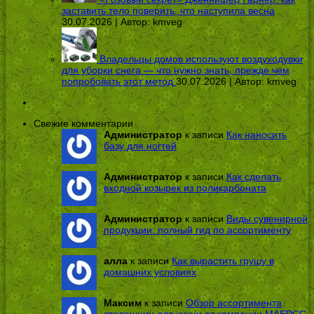
заставить тело поверить, что наступила весна
30.07.2026 | Автор:
kmveg
Владельцы домов используют воздуходувки
для уборки снега — что нужно знать, прежде чем
попробовать этот метод
30.07.2026 | Автор:
kmveg
Свежие комментарии
Администратор
к записи
Как наносить
базу для ногтей
Администратор
к записи
Как сделать
входной козырек из поликарбоната
Администратор
к записи
Виды сувенирной
продукции: полный гид по ассортименту
алла
к записи
Как вырастить грушу в
домашних условиях
Максим
к записи
Обзор ассортимента