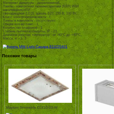
Материал арматуры - дюралюминий,
Лампы - компактная люминесцентная (КЛЛ) ИЛИ
накаливания ИЛИ
светодиодная (LED), цоколь E27; 220 В; 100 Вт, ,
Класс электробезопасности - I,
Лампы в комплекте - отсутствуют,
Общее кол-во ламп - 1,
Количество плафонов - 1,
Степень пылевлагозащиты, IP - 23,
Диапазон рабочих температур - от -40^C до +40^C,
Масса, кг - 5, 3
Похожие товары
Maytoni Simmetria CL810-03-W