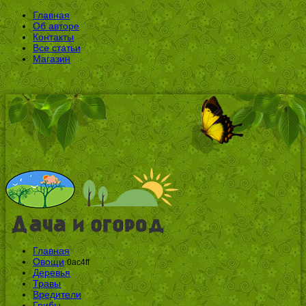
Главная
Об авторе
Контакты
Все статьи
Магазин
Главная
Овощи
0ac4ff
Деревья
Травы
Вредители
Грибы