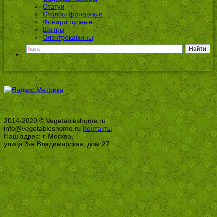
Статуи
Столбы фонарные
Фонари ручные
Шатры
Электрокамины
2014-2020 © Vegetableshome.ru
info@vegetableshome.ru
Контакты
Наш адрес: г. Москва,
улица 3-я Владимирская, дом 27