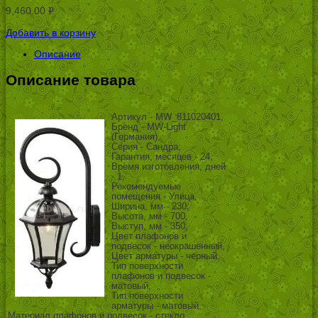
9,460.00
Р
УБ.
Добавить в корзину
Описание
Описание товара
Артикул - MW_811020401,
Бренд - MW-Light
(Германия),
Серия - Сандра,
Гарантия, месяцев - 24,
Время изготовления, дней
- 1,
Рекомендуемые
помещения - Улица,
Ширина, мм - 230,
Высота, мм - 700,
Выступ, мм - 350,
Цвет плафонов и
подвесок - неокрашенный,
Цвет арматуры - черный,
Тип поверхности
плафонов и подвесок -
матовый,
Тип поверхности
арматуры - матовый,
Материал плафонов и подвесок - стекло,