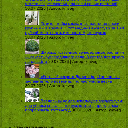
что это секрет счастья для вас и ваших растений
30.07.2026 | Автор:
kmveg
Хотите, чтобы комнатные растения росли
крупными и яркими? Этот медный аксессуар за 1300
рублей может стать именно тем, что нужно
30.07.2026 | Автор:
kmveg
Широколиственные вечнозеленые растения
— секрет круглогодичного сада: 8 сортов для яркого
ландшафта
30.07.2026 | Автор:
kmveg
«Розовый секрет» Дженнифер Гарнер: как
заставить тело поверить, что наступила весна
30.07.2026 | Автор:
kmveg
Владельцы домов используют воздуходувки
для уборки снега — что нужно знать, прежде чем
попробовать этот метод
30.07.2026 | Автор:
kmveg
Свежие комментарии