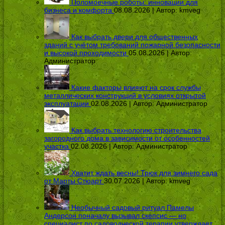
Поломоечные роботы: инновации для
бизнеса и комфорта
08.08.2026 | Автор:
kmveg
Как выбрать двери для общественных
зданий с учётом требований пожарной безопасности
и высокой проходимости
05.08.2026 | Автор:
Администратор
Какие факторы влияют на срок службы
металлических конструкций в условиях открытой
эксплуатации
02.08.2026 | Автор:
Администратор
Как выбрать технологию строительства
загородного дома в зависимости от особенностей
участка
02.08.2026 | Автор:
Администратор
Хватит ждать весны! Трюк для зимнего сада
от Марты Стюарт
30.07.2026 | Автор:
kmveg
Необычный садовый ритуал Памелы
Андерсон поначалу вызывал скепсис — но
специалист по садоводческой терапии утверждает,