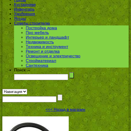
Кустарники
Инвентарь
Удобрения
Ягоды
Советы строителю
Постройка дома
Про мебель
Интерьер и ландшафт
Недвижимость
Техника и инструмент
Ремонт и отделка
Освещение и электричество
Стройматериал
Сантехника
Поиск →
<<< Назад в магазин