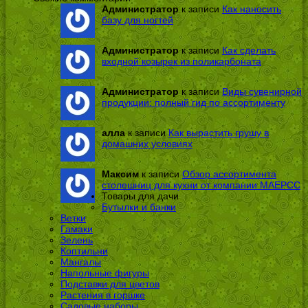
Администратор
к записи
Как наносить
базу для ногтей
Администратор
к записи
Как сделать
входной козырек из поликарбоната
Администратор
к записи
Виды сувенирной
продукции: полный гид по ассортименту
алла
к записи
Как вырастить грушу в
домашних условиях
Максим
к записи
Обзор ассортимента
столешниц для кухни от компании МАЕРСС
Товары для дачи
Бутылки и банки
Ветки
Гамаки
Зелень
Коптильни
Мангалы
Напольные фигуры
Подставки для цветов
Растения в горшке
Садовые наборы