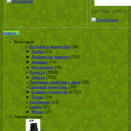
Eglo Tabo 1 88572
Наверх ↑
Категории
Болезни и вредители
(36)
►
Грибы
(22)
►
Дачнику на заметку
(782)
►
Деревья
(74)
►
Кустарники
(38)
Новости
(2958)
►
Овощи
(232)
Полезные свойства и вред
(33)
Садовый инвентарь
(18)
►
Советы строителю
(1712)
►
Травы
(78)
Удобрения
(33)
Цветы
(37)
►
Ягоды
(25)
Свежие статьи