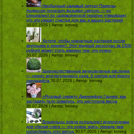
Необычный садовый ритуал Памелы
Андерсон поначалу вызывал скепсис — но
специалист по садоводческой терапии утверждает,
что это секрет счастья для вас и ваших растений
30.07.2026 | Автор:
kmveg
Хотите, чтобы комнатные растения росли
крупными и яркими? Этот медный аксессуар за 1300
рублей может стать именно тем, что нужно
30.07.2026 | Автор:
kmveg
Широколиственные вечнозеленые растения
— секрет круглогодичного сада: 8 сортов для яркого
ландшафта
30.07.2026 | Автор:
kmveg
«Розовый секрет» Дженнифер Гарнер: как
заставить тело поверить, что наступила весна
30.07.2026 | Автор:
kmveg
Владельцы домов используют воздуходувки
для уборки снега — что нужно знать, прежде чем
попробовать этот метод
30.07.2026 | Автор:
kmveg