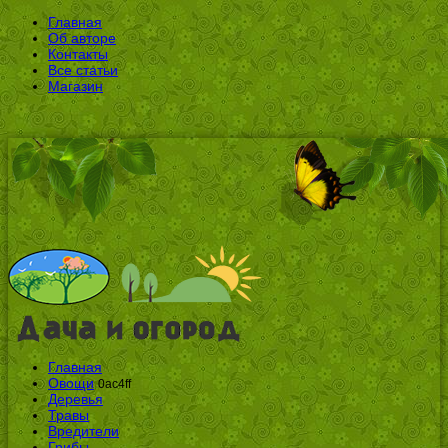
Главная
Об авторе
Контакты
Все статьи
Магазин
Главная
Овощи
0ac4ff
Деревья
Травы
Вредители
Грибы