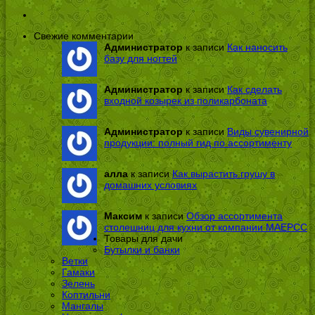
Свежие комментарии
Администратор
к записи
Как наносить
базу для ногтей
Администратор
к записи
Как сделать
входной козырек из поликарбоната
Администратор
к записи
Виды сувенирной
продукции: полный гид по ассортименту
алла
к записи
Как вырастить грушу в
домашних условиях
Максим
к записи
Обзор ассортимента
столешниц для кухни от компании МАЕРСС
Товары для дачи
Бутылки и банки
Ветки
Гамаки
Зелень
Коптильни
Мангалы