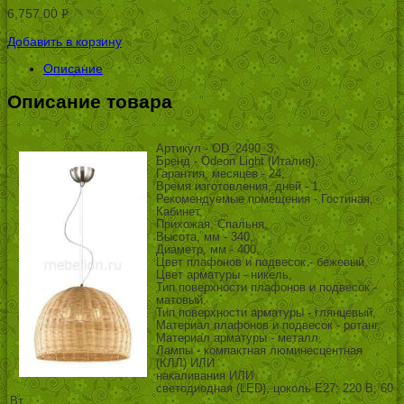
6,757.00
Р
УБ.
Добавить в корзину
Описание
Описание товара
Артикул - OD_2490_3,
Бренд - Odeon Light (Италия),
Гарантия, месяцев - 24,
Время изготовления, дней - 1,
Рекомендуемые помещения - Гостиная,
Кабинет,
Прихожая, Спальня,
Высота, мм - 340,
Диаметр, мм - 400,
Цвет плафонов и подвесок - бежевый,
Цвет арматуры - никель,
Тип поверхности плафонов и подвесок -
матовый,
Тип поверхности арматуры - глянцевый,
Материал плафонов и подвесок - ротанг,
Материал арматуры - металл,
Лампы - компактная люминесцентная
(КЛЛ) ИЛИ
накаливания ИЛИ
светодиодная (LED), цоколь E27; 220 В; 60
Вт, ,