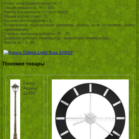
Класс электробезопасности - I,
Общая мощность, Вт - 180,
Лампы в комплекте - отсутствуют,
Общее кол-во ламп - 3,
Количество плафонов - 1,
Возможность подключения диммера - можно, если установить лампу
накаливания,
Степень пылевлагозащиты, IP - 20,
Диапазон рабочих температур - комнатная температура,
Масса, кг - 2, 49
Похожие товары
Feron
Афина
11493