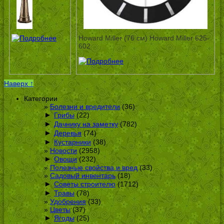
Howard Miller (76 см) Howard Miller 625-
602
Наверх ↑
Категории
Болезни и вредители
(36)
►
Грибы
(22)
►
Дачнику на заметку
(782)
►
Деревья
(74)
►
Кустарники
(38)
Новости
(2958)
►
Овощи
(232)
Полезные свойства и вред
(33)
Садовый инвентарь
(18)
►
Советы строителю
(1712)
►
Травы
(78)
Удобрения
(33)
Цветы
(37)
►
Ягоды
(25)