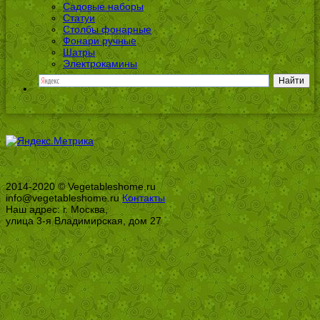
Садовые наборы
Статуи
Столбы фонарные
Фонари ручные
Шатры
Электрокамины
2014-2020 © Vegetableshome.ru
info@vegetableshome.ru
Контакты
Наш адрес: г. Москва,
улица 3-я Владимирская, дом 27