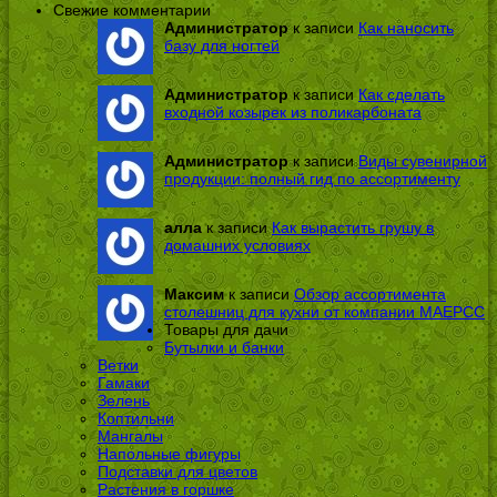
Свежие комментарии
Администратор
к записи
Как наносить
базу для ногтей
Администратор
к записи
Как сделать
входной козырек из поликарбоната
Администратор
к записи
Виды сувенирной
продукции: полный гид по ассортименту
алла
к записи
Как вырастить грушу в
домашних условиях
Максим
к записи
Обзор ассортимента
столешниц для кухни от компании МАЕРСС
Товары для дачи
Бутылки и банки
Ветки
Гамаки
Зелень
Коптильни
Мангалы
Напольные фигуры
Подставки для цветов
Растения в горшке