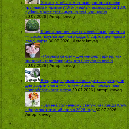
Хотите, чтобы комнатные растения росли
крупными и яркими? Этот медный аксессуар за 1300
рублей может стать именно тем, что нужно
30.07.2026 | Автор:
kmveg
Широколиственные вечнозеленые растения
— секрет круглогодичного сада: 8 сортов для яркого
ландшафта
30.07.2026 | Автор:
kmveg
«Розовый секрет» Дженнифер Гарнер: как
заставить тело поверить, что наступила весна
30.07.2026 | Автор:
kmveg
Владельцы домов используют воздуходувки
для уборки снега — что нужно знать, прежде чем
попробовать этот метод
30.07.2026 | Автор:
kmveg
«Замена солнечному свету»: как Хайди Клум
оформляет зимний стол в 2026 году
30.07.2026 |
Автор:
kmveg