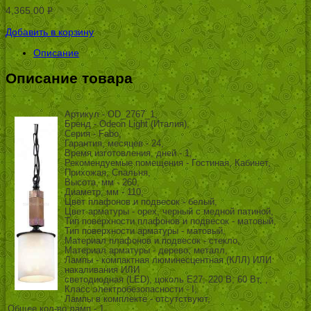
4,365.00
Р
УБ.
Добавить в корзину
Описание
Описание товара
Артикул - OD_2767_1,
Бренд - Odeon Light (Италия),
Серия - Fabo,
Гарантия, месяцев - 24,
Время изготовления, дней - 1,
Рекомендуемые помещения - Гостиная, Кабинет,
Прихожая, Спальня,
Высота, мм - 260,
Диаметр, мм - 110,
Цвет плафонов и подвесок - белый,
Цвет арматуры - орех, черный с медной патиной,
Тип поверхности плафонов и подвесок - матовый,
Тип поверхности арматуры - матовый,
Материал плафонов и подвесок - стекло,
Материал арматуры - дерево, металл,
Лампы - компактная люминесцентная (КЛЛ) ИЛИ
накаливания ИЛИ
светодиодная (LED), цоколь E27; 220 В; 60 Вт, ,
Класс электробезопасности - I,
Лампы в комплекте - отсутствуют,
Общее кол-во ламп - 1,