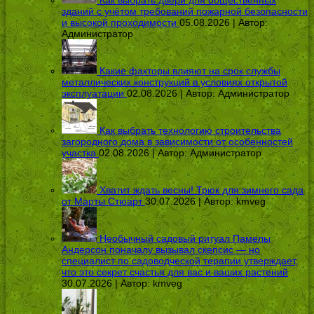
Как выбрать двери для общественных
зданий с учётом требований пожарной безопасности
и высокой проходимости
05.08.2026 | Автор:
Администратор
Какие факторы влияют на срок службы
металлических конструкций в условиях открытой
эксплуатации
02.08.2026 | Автор:
Администратор
Как выбрать технологию строительства
загородного дома в зависимости от особенностей
участка
02.08.2026 | Автор:
Администратор
Хватит ждать весны! Трюк для зимнего сада
от Марты Стюарт
30.07.2026 | Автор:
kmveg
Необычный садовый ритуал Памелы
Андерсон поначалу вызывал скепсис — но
специалист по садоводческой терапии утверждает,
что это секрет счастья для вас и ваших растений
30.07.2026 | Автор:
kmveg