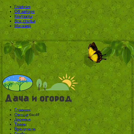
Главная
Об авторе
Контакты
Все статьи
Магазин
Главная
Овощи
0ac4ff
Деревья
Травы
Вредители
Грибы