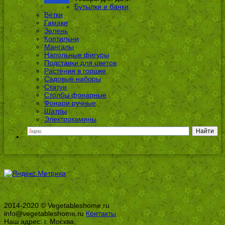
Бутылки и банки
Ветки
Гамаки
Зелень
Коптильни
Мангалы
Напольные фигуры
Подставки для цветов
Растения в горшке
Садовые наборы
Статуи
Столбы фонарные
Фонари ручные
Шатры
Электрокамины
2014-2020 © Vegetableshome.ru
info@vegetableshome.ru
Контакты
Наш адрес: г. Москва,