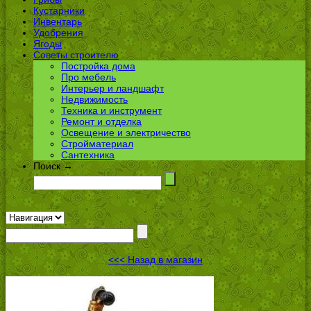
Кустарники
Инвентарь
Удобрения
Ягоды
Советы строителю
Постройка дома
Про мебель
Интерьер и ландшафт
Недвижимость
Техника и инструмент
Ремонт и отделка
Освещение и электричество
Стройматериал
Сантехника
Поиск →
<<< Назад в магазин