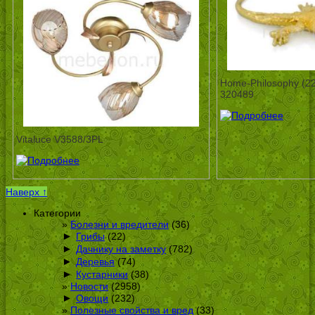
Home-Philosophy (22
320489
Vitaluce V3588/3PL
Наверх ↑
Категории
Болезни и вредители
(36)
►
Грибы
(22)
►
Дачнику на заметку
(782)
►
Деревья
(74)
►
Кустарники
(38)
Новости
(2958)
►
Овощи
(232)
Полезные свойства и вред
(33)