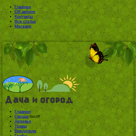
Главная
Об авторе
Контакты
Все статьи
Магазин
Главная
Овощи
0ac4ff
Деревья
Травы
Вредители
Грибы