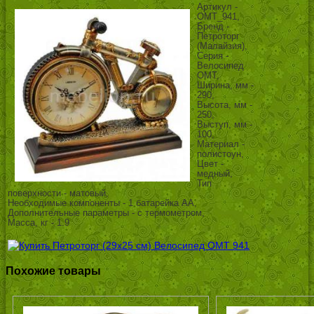
Артикул -
OMT_941,
Бренд -
Петроторг
(Малайзия),
Серия -
Велосипед
ОМТ,
Ширина, мм -
290,
Высота, мм -
250,
Выступ, мм -
100,
Материал -
полистоун,
Цвет -
медный,
Тип
поверхности - матовый,
Необходимые компоненты - 1 батарейка АА,
Дополнительные параметры - с термометром,
Масса, кг - 1.9
Похожие товары