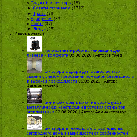
Садовый инвентарь
(18)
►
Советы строителю
(1712)
►
Травы
(78)
Удобрения
(33)
Цветы
(37)
►
Ягоды
(25)
Свежие статьи
Поломоечные роботы: инновации для
бизнеса и комфорта
08.08.2026 | Автор:
kmveg
Как выбрать двери для общественных
зданий с учётом требований пожарной безопасности
и высокой проходимости
05.08.2026 | Автор:
Администратор
Какие факторы влияют на срок службы
металлических конструкций в условиях открытой
эксплуатации
02.08.2026 | Автор:
Администратор
Как выбрать технологию строительства
загородного дома в зависимости от особенностей