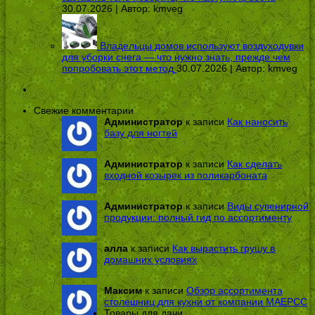
30.07.2026 | Автор:
kmveg
Владельцы домов используют воздуходувки
для уборки снега — что нужно знать, прежде чем
попробовать этот метод
30.07.2026 | Автор:
kmveg
Свежие комментарии
Администратор
к записи
Как наносить
базу для ногтей
Администратор
к записи
Как сделать
входной козырек из поликарбоната
Администратор
к записи
Виды сувенирной
продукции: полный гид по ассортименту
алла
к записи
Как вырастить грушу в
домашних условиях
Максим
к записи
Обзор ассортимента
столешниц для кухни от компании МАЕРСС
Товары для дачи