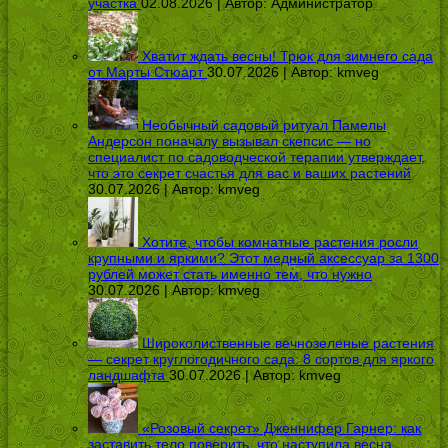
участка
02.08.2026 | Автор:
Администратор
Хватит ждать весны! Трюк для зимнего сада
от Марты Стюарт
30.07.2026 | Автор:
kmveg
Необычный садовый ритуал Памелы
Андерсон поначалу вызывал скепсис — но
специалист по садоводческой терапии утверждает,
что это секрет счастья для вас и ваших растений
30.07.2026 | Автор:
kmveg
Хотите, чтобы комнатные растения росли
крупными и яркими? Этот медный аксессуар за 1300
рублей может стать именно тем, что нужно
30.07.2026 | Автор:
kmveg
Широколиственные вечнозеленые растения
— секрет круглогодичного сада: 8 сортов для яркого
ландшафта
30.07.2026 | Автор:
kmveg
«Розовый секрет» Дженнифер Гарнер: как
заставить тело поверить, что наступила весна