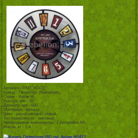
Артикул - OMT_H2412,
Бренд - Петроторг (Малайзия),
Серия - Антик H,
Выступ, мм - 30,
Диаметр, мм - 600,
Материал - металл,
Цвет - разноцветный, серый,
Тип поверхности - матовый,
Необходимые компоненты - 1 батарейка АА,
Масса, кг - 1.4