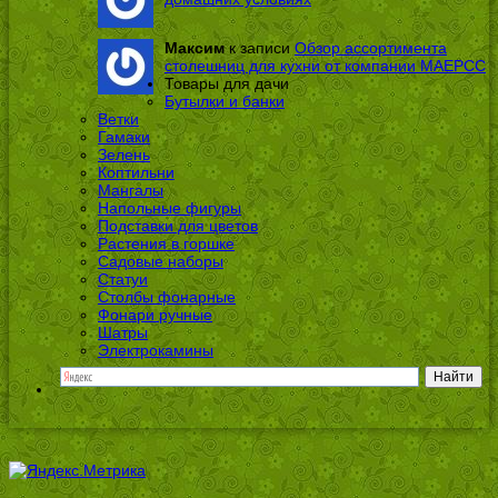
Максим
к записи
Обзор ассортимента
столешниц для кухни от компании МАЕРСС
Товары для дачи
Бутылки и банки
Ветки
Гамаки
Зелень
Коптильни
Мангалы
Напольные фигуры
Подставки для цветов
Растения в горшке
Садовые наборы
Статуи
Столбы фонарные
Фонари ручные
Шатры
Электрокамины