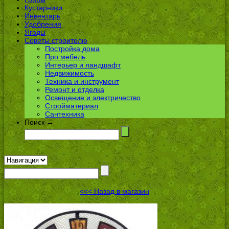
Кустарники
Инвентарь
Удобрения
Ягоды
Советы строителю
Постройка дома
Про мебель
Интерьер и ландшафт
Недвижимость
Техника и инструмент
Ремонт и отделка
Освещение и электричество
Стройматериал
Сантехника
Поиск →
<<< Назад в магазин