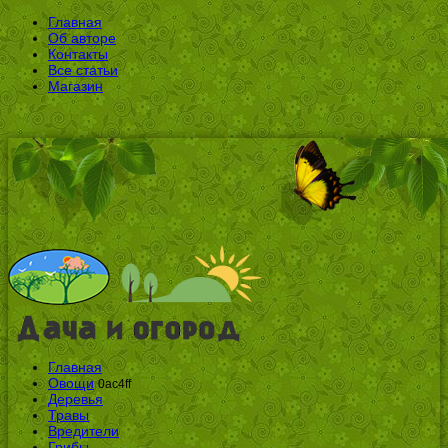
Главная
Об авторе
Контакты
Все статьи
Магазин
Главная
Овощи
0ac4ff
Деревья
Травы
Вредители
Грибы