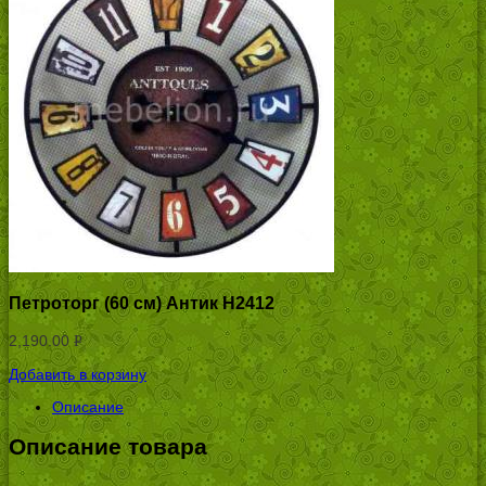
Петроторг (60 см) Антик H2412
2,190.00
Р
УБ.
Добавить в корзину
Описание
Описание товара