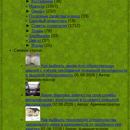
►
Кустарники
(38)
Новости
(2957)
►
Овощи
(232)
Полезные свойства и вред
(33)
Садовый инвентарь
(18)
►
Советы строителю
(1712)
►
Травы
(78)
Удобрения
(33)
Цветы
(37)
►
Ягоды
(25)
Свежие статьи
Как выбрать двери для общественных
зданий с учётом требований пожарной безопасности
и высокой проходимости
05.08.2026 | Автор:
Администратор
Какие факторы влияют на срок службы
металлических конструкций в условиях открытой
эксплуатации
02.08.2026 | Автор:
Администратор
Как выбрать технологию строительства
загородного дома в зависимости от особенностей
участка
02.08.2026 | Автор:
Администратор