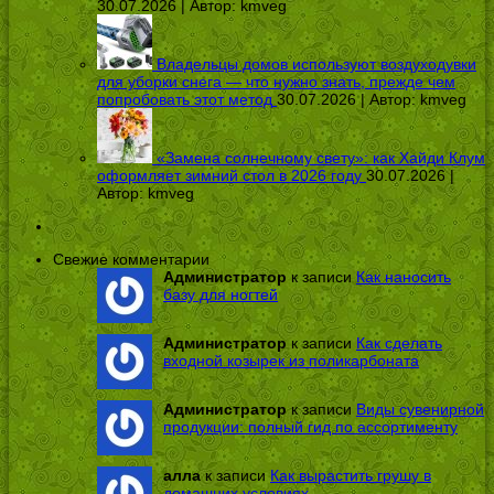
30.07.2026 | Автор:
kmveg
Владельцы домов используют воздуходувки
для уборки снега — что нужно знать, прежде чем
попробовать этот метод
30.07.2026 | Автор:
kmveg
«Замена солнечному свету»: как Хайди Клум
оформляет зимний стол в 2026 году
30.07.2026 |
Автор:
kmveg
Свежие комментарии
Администратор
к записи
Как наносить
базу для ногтей
Администратор
к записи
Как сделать
входной козырек из поликарбоната
Администратор
к записи
Виды сувенирной
продукции: полный гид по ассортименту
алла
к записи
Как вырастить грушу в
домашних условиях