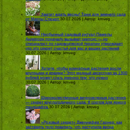
Хватит ждать весны! Трюк для зимнего сада
от Марты Стюарт
30.07.2026 | Автор:
kmveg
Необычный садовый ритуал Памелы
Андерсон поначалу вызывал скепсис — но
специалист по садоводческой терапии утверждает,
что это секрет счастья для вас и ваших растений
30.07.2026 | Автор:
kmveg
Хотите, чтобы комнатные растения росли
крупными и яркими? Этот медный аксессуар за 1300
рублей может стать именно тем, что нужно
30.07.2026 | Автор:
kmveg
Широколиственные вечнозеленые растения
— секрет круглогодичного сада: 8 сортов для яркого
ландшафта
30.07.2026 | Автор:
kmveg
«Розовый секрет» Дженнифер Гарнер: как
заставить тело поверить, что наступила весна