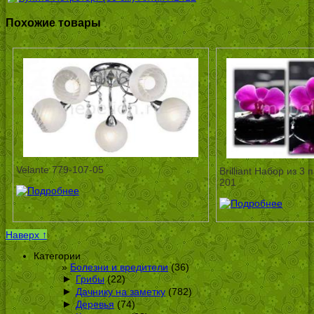
Похожие товары
Velante 779-107-05
Brilliant Набор из 3
201
Наверх ↑
Категории
Болезни и вредители
(36)
►
Грибы
(22)
►
Дачнику на заметку
(782)
►
Деревья
(74)