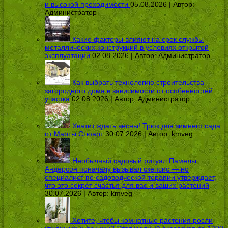
и высокой проходимости
05.08.2026 | Автор:
Администратор
Какие факторы влияют на срок службы
металлических конструкций в условиях открытой
эксплуатации
02.08.2026 | Автор:
Администратор
Как выбрать технологию строительства
загородного дома в зависимости от особенностей
участка
02.08.2026 | Автор:
Администратор
Хватит ждать весны! Трюк для зимнего сада
от Марты Стюарт
30.07.2026 | Автор:
kmveg
Необычный садовый ритуал Памелы
Андерсон поначалу вызывал скепсис — но
специалист по садоводческой терапии утверждает,
что это секрет счастья для вас и ваших растений
30.07.2026 | Автор:
kmveg
Хотите, чтобы комнатные растения росли