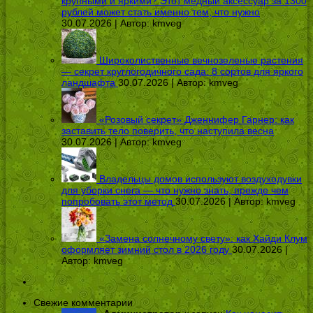
крупными и яркими? Этот медный аксессуар за 1300
рублей может стать именно тем, что нужно
30.07.2026 | Автор:
kmveg
Широколиственные вечнозеленые растения
— секрет круглогодичного сада: 8 сортов для яркого
ландшафта
30.07.2026 | Автор:
kmveg
«Розовый секрет» Дженнифер Гарнер: как
заставить тело поверить, что наступила весна
30.07.2026 | Автор:
kmveg
Владельцы домов используют воздуходувки
для уборки снега — что нужно знать, прежде чем
попробовать этот метод
30.07.2026 | Автор:
kmveg
«Замена солнечному свету»: как Хайди Клум
оформляет зимний стол в 2026 году
30.07.2026 |
Автор:
kmveg
Свежие комментарии