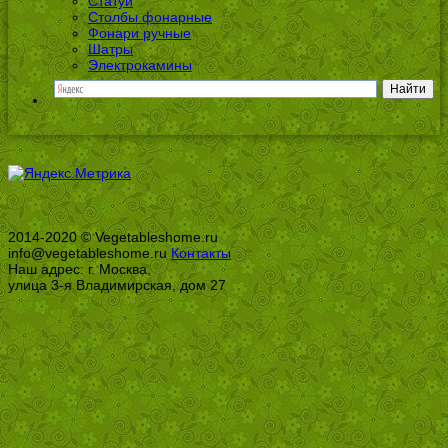
Статуи
Столбы фонарные
Фонари ручные
Шатры
Электрокамины
2014-2020 © Vegetableshome.ru
info@vegetableshome.ru
Контакты
Наш адрес: г. Москва,
улица 3-я Владимирская, дом 27