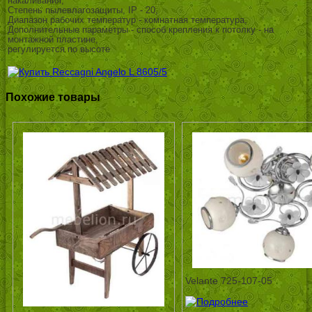
накаливания,
Степень пылевлагозащиты, IP - 20,
Диапазон рабочих температур - комнатная температура,
Дополнительные параметры - способ крепления к потолку - на
монтажной пластине,
регулируется по высоте
Похожие товары
Velante 725-107-05