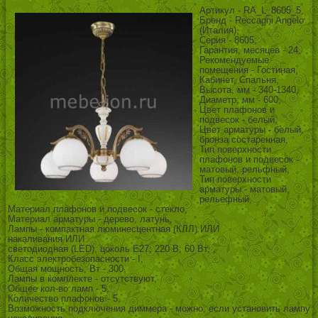
Артикул - RA_L_8605_5,
Бренд - Reccagni Angelo
(Италия),
Серия - 8605,
Гарантия, месяцев - 24,
Рекомендуемые
помещения - Гостиная,
Кабинет, Спальня,
Высота, мм - 340-1340,
Диаметр, мм - 600,
Цвет плафонов и
подвесок - белый,
Цвет арматуры - белый,
бронза состаренная,
Тип поверхности
плафонов и подвесок -
матовый, рельфный,
Тип поверхности
арматуры - матовый,
рельефный,
Материал плафонов и подвесок - стекло,
Материал арматуры - дерево, латунь,
Лампы - компактная люминесцентная (КЛЛ) ИЛИ
накаливания ИЛИ
светодиодная (LED), цоколь E27; 220 В; 60 Вт, ,
Класс электробезопасности - I,
Общая мощность, Вт - 300,
Лампы в комплекте - отсутствуют,
Общее кол-во ламп - 5,
Количество плафонов - 5,
Возможность подключения диммера - можно, если установить лампу