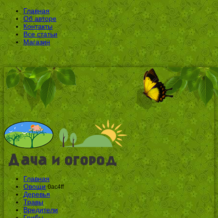
Главная
Об авторе
Контакты
Все статьи
Магазин
Главная
Овощи
0ac4ff
Деревья
Травы
Вредители
Грибы