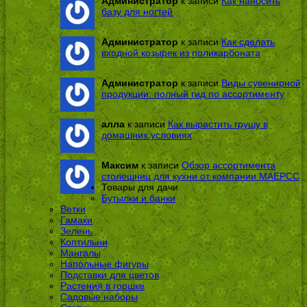
Администратор
к записи
Как наносить
базу для ногтей
Администратор
к записи
Как сделать
входной козырек из поликарбоната
Администратор
к записи
Виды сувенирной
продукции: полный гид по ассортименту
алла
к записи
Как вырастить грушу в
домашних условиях
Максим
к записи
Обзор ассортимента
столешниц для кухни от компании МАЕРСС
Товары для дачи
Бутылки и банки
Ветки
Гамаки
Зелень
Коптильни
Мангалы
Напольные фигуры
Подставки для цветов
Растения в горшке
Садовые наборы