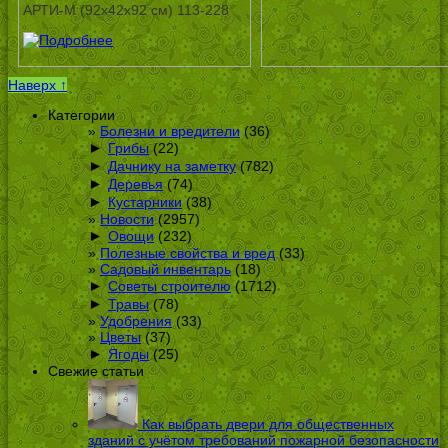
АРТИ-М (92х42х92 см) 113-228
Наверх ↑
Категории
Болезни и вредители
(36)
►
Грибы
(22)
►
Дачнику на заметку
(782)
►
Деревья
(74)
►
Кустарники
(38)
Новости
(2957)
►
Овощи
(232)
Полезные свойства и вред
(33)
Садовый инвентарь
(18)
►
Советы строителю
(1712)
►
Травы
(78)
Удобрения
(33)
Цветы
(37)
►
Ягоды
(25)
Свежие статьи
Как выбрать двери для общественных
зданий с учётом требований пожарной безопасности