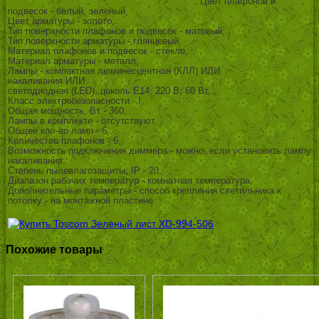
Цвет плафонов и
подвесок - белый, зеленый,
Цвет арматуры - золото,
Тип поверхности плафонов и подвесок - матовый,
Тип поверхности арматуры - глянцевый,
Материал плафонов и подвесок - стекло,
Материал арматуры - металл,
Лампы - компактная люминесцентная (КЛЛ) ИЛИ
накаливания ИЛИ
светодиодная (LED), цоколь E14; 220 В; 60 Вт, ,
Класс электробезопасности - I,
Общая мощность, Вт - 360,
Лампы в комплекте - отсутствуют,
Общее кол-во ламп - 6,
Количество плафонов - 6,
Возможность подключения диммера - можно, если установить лампу
накаливания,
Степень пылевлагозащиты, IP - 20,
Диапазон рабочих температур - комнатная температура,
Дополнительные параметры - способ крепления светильника к
потолку - на монтажной пластине
Похожие товары