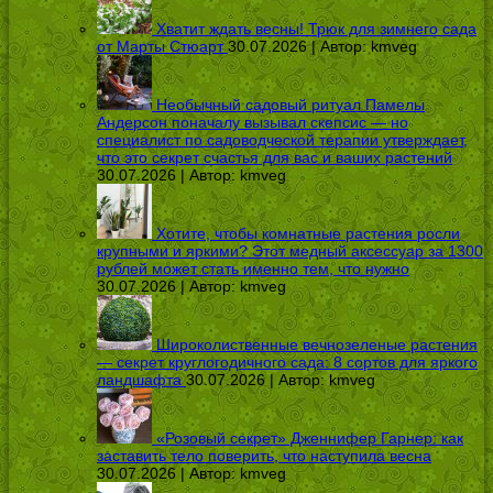
Хватит ждать весны! Трюк для зимнего сада
от Марты Стюарт
30.07.2026 | Автор:
kmveg
Необычный садовый ритуал Памелы
Андерсон поначалу вызывал скепсис — но
специалист по садоводческой терапии утверждает,
что это секрет счастья для вас и ваших растений
30.07.2026 | Автор:
kmveg
Хотите, чтобы комнатные растения росли
крупными и яркими? Этот медный аксессуар за 1300
рублей может стать именно тем, что нужно
30.07.2026 | Автор:
kmveg
Широколиственные вечнозеленые растения
— секрет круглогодичного сада: 8 сортов для яркого
ландшафта
30.07.2026 | Автор:
kmveg
«Розовый секрет» Дженнифер Гарнер: как
заставить тело поверить, что наступила весна
30.07.2026 | Автор:
kmveg