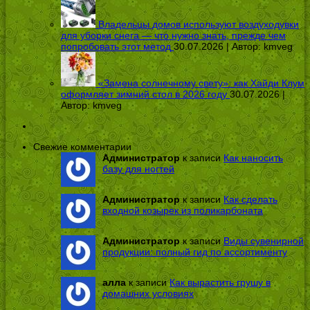
Владельцы домов используют воздуходувки
для уборки снега — что нужно знать, прежде чем
попробовать этот метод
30.07.2026 | Автор:
kmveg
«Замена солнечному свету»: как Хайди Клум
оформляет зимний стол в 2026 году
30.07.2026 |
Автор:
kmveg
Свежие комментарии
Администратор
к записи
Как наносить
базу для ногтей
Администратор
к записи
Как сделать
входной козырек из поликарбоната
Администратор
к записи
Виды сувенирной
продукции: полный гид по ассортименту
алла
к записи
Как вырастить грушу в
домашних условиях