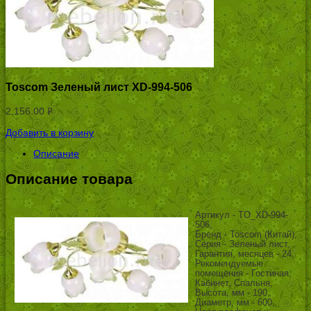
Toscom Зеленый лист XD-994-506
2,156.00
Р
УБ.
Добавить в корзину
Описание
Описание товара
Артикул - TO_XD-994-
506,
Бренд - Toscom (Китай),
Серия - Зеленый лист,
Гарантия, месяцев - 24,
Рекомендуемые
помещения - Гостиная,
Кабинет, Спальня,
Высота, мм - 190,
Диаметр, мм - 600,