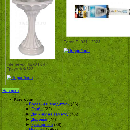
Feron TL021 12923
interier-ex (62х94 см)
Триумф Ф323
Наверх ↑
Категории
Болезни и вредители
(36)
►
Грибы
(22)
►
Дачнику на заметку
(782)
►
Деревья
(74)
►
Кустарники
(38)
Новости
(2957)