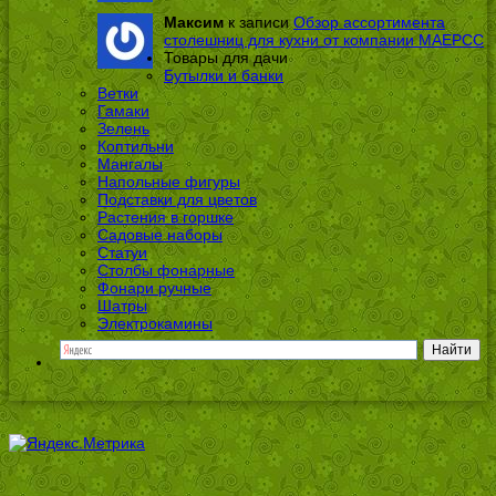
Максим
к записи
Обзор ассортимента
столешниц для кухни от компании МАЕРСС
Товары для дачи
Бутылки и банки
Ветки
Гамаки
Зелень
Коптильни
Мангалы
Напольные фигуры
Подставки для цветов
Растения в горшке
Садовые наборы
Статуи
Столбы фонарные
Фонари ручные
Шатры
Электрокамины