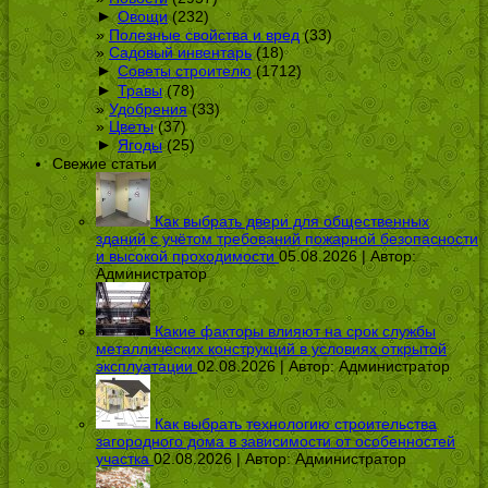
►
Овощи
(232)
Полезные свойства и вред
(33)
Садовый инвентарь
(18)
►
Советы строителю
(1712)
►
Травы
(78)
Удобрения
(33)
Цветы
(37)
►
Ягоды
(25)
Свежие статьи
Как выбрать двери для общественных
зданий с учётом требований пожарной безопасности
и высокой проходимости
05.08.2026 | Автор:
Администратор
Какие факторы влияют на срок службы
металлических конструкций в условиях открытой
эксплуатации
02.08.2026 | Автор:
Администратор
Как выбрать технологию строительства
загородного дома в зависимости от особенностей
участка
02.08.2026 | Автор:
Администратор