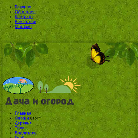
Главная
Об авторе
Контакты
Все статьи
Магазин
Главная
Овощи
0ac4ff
Деревья
Травы
Вредители
Грибы