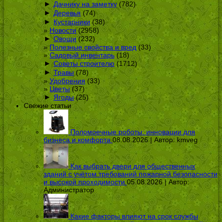
►
Дачнику на заметку
(782)
►
Деревья
(74)
►
Кустарники
(38)
Новости
(2958)
►
Овощи
(232)
Полезные свойства и вред
(33)
Садовый инвентарь
(18)
►
Советы строителю
(1712)
►
Травы
(78)
Удобрения
(33)
Цветы
(37)
►
Ягоды
(25)
Свежие статьи
Поломоечные роботы: инновации для
бизнеса и комфорта
08.08.2026 | Автор:
kmveg
Как выбрать двери для общественных
зданий с учётом требований пожарной безопасности
и высокой проходимости
05.08.2026 | Автор:
Администратор
Какие факторы влияют на срок службы