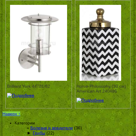
Brilliant York 44781/82
Home-Philosophy (30 см)
American Art 240486
Наверх ↑
Категории
Болезни и вредители
(36)
►
Грибы
(22)