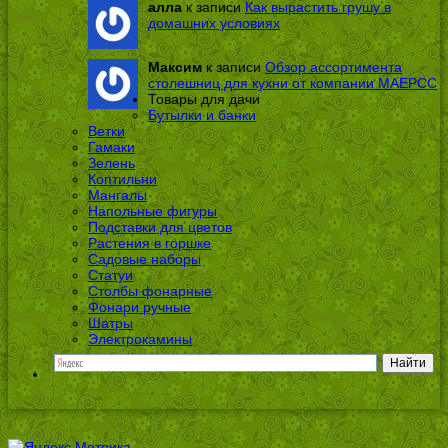
алла
к записи
Как вырастить грушу в
домашних условиях
Максим
к записи
Обзор ассортимента
столешниц для кухни от компании МАЕРСС
Товары для дачи
Бутылки и банки
Ветки
Гамаки
Зелень
Коптильни
Мангалы
Напольные фигуры
Подставки для цветов
Растения в горшке
Садовые наборы
Статуи
Столбы фонарные
Фонари ручные
Шатры
Электрокамины