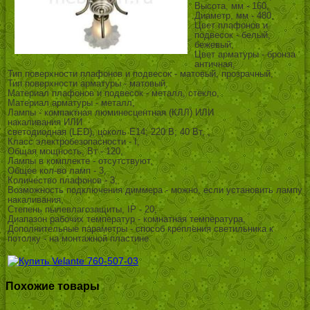
Высота, мм - 160,
Диаметр, мм - 480,
Цвет плафонов и
подвесок - белый,
бежевый,
Цвет арматуры - бронза
античная,
Тип поверхности плафонов и подвесок - матовый, прозрачный,
Тип поверхности арматуры - матовый,
Материал плафонов и подвесок - металл, стекло,
Материал арматуры - металл,
Лампы - компактная люминесцентная (КЛЛ) ИЛИ
накаливания ИЛИ
светодиодная (LED), цоколь E14; 220 В; 40 Вт, ,
Класс электробезопасности - I,
Общая мощность, Вт - 120,
Лампы в комплекте - отсутствуют,
Общее кол-во ламп - 3,
Количество плафонов - 3,
Возможность подключения диммера - можно, если установить лампу
накаливания,
Степень пылевлагозащиты, IP - 20,
Диапазон рабочих температур - комнатная температура,
Дополнительные параметры - способ крепления светильника к
потолку - на монтажной пластине
Похожие товары