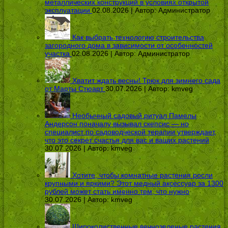
металлических конструкций в условиях открытой
эксплуатации
02.08.2026 | Автор:
Администратор
Как выбрать технологию строительства
загородного дома в зависимости от особенностей
участка
02.08.2026 | Автор:
Администратор
Хватит ждать весны! Трюк для зимнего сада
от Марты Стюарт
30.07.2026 | Автор:
kmveg
Необычный садовый ритуал Памелы
Андерсон поначалу вызывал скепсис — но
специалист по садоводческой терапии утверждает,
что это секрет счастья для вас и ваших растений
30.07.2026 | Автор:
kmveg
Хотите, чтобы комнатные растения росли
крупными и яркими? Этот медный аксессуар за 1300
рублей может стать именно тем, что нужно
30.07.2026 | Автор:
kmveg
Широколиственные вечнозеленые растения