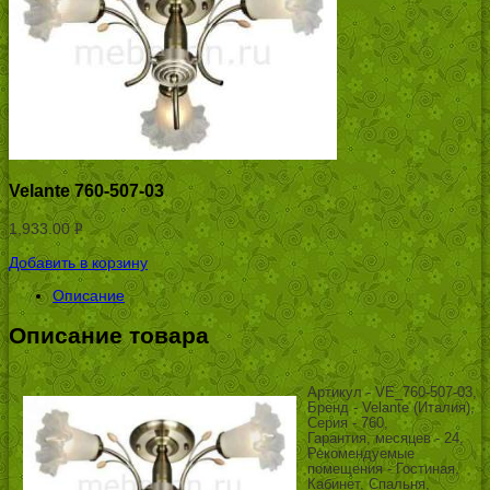
Velante 760-507-03
1,933.00
Р
УБ.
Добавить в корзину
Описание
Описание товара
Артикул - VE_760-507-03,
Бренд - Velante (Италия),
Серия - 760,
Гарантия, месяцев - 24,
Рекомендуемые
помещения - Гостиная,
Кабинет, Спальня,