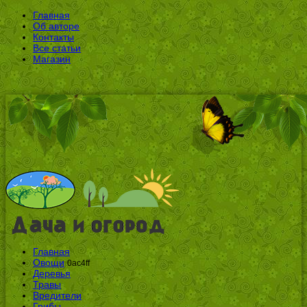
Главная
Об авторе
Контакты
Все статьи
Магазин
Главная
Овощи
0ac4ff
Деревья
Травы
Вредители
Грибы