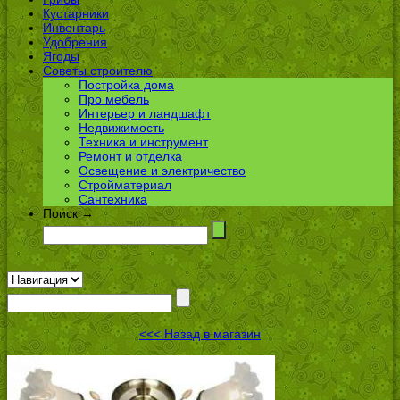
Кустарники
Инвентарь
Удобрения
Ягоды
Советы строителю
Постройка дома
Про мебель
Интерьер и ландшафт
Недвижимость
Техника и инструмент
Ремонт и отделка
Освещение и электричество
Стройматериал
Сантехника
Поиск →
<<< Назад в магазин