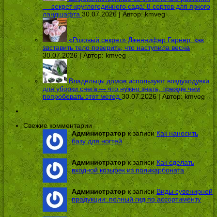
— секрет круглогодичного сада: 8 сортов для яркого
ландшафта
30.07.2026 | Автор:
kmveg
«Розовый секрет» Дженнифер Гарнер: как
заставить тело поверить, что наступила весна
30.07.2026 | Автор:
kmveg
Владельцы домов используют воздуходувки
для уборки снега — что нужно знать, прежде чем
попробовать этот метод
30.07.2026 | Автор:
kmveg
Свежие комментарии
Администратор
к записи
Как наносить
базу для ногтей
Администратор
к записи
Как сделать
входной козырек из поликарбоната
Администратор
к записи
Виды сувенирной
продукции: полный гид по ассортименту