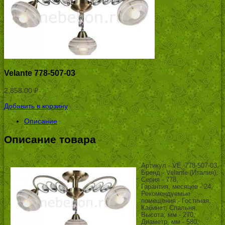
Velante 778-507-03
2,858.00
Р
УБ.
Добавить в корзину
Описание
Описание товара
Артикул - VE_778-507-03,
Бренд - Velante (Италия),
Серия - 778,
Гарантия, месяцев - 24,
Рекомендуемые
помещения - Гостиная,
Кабинет, Спальня,
Высота, мм - 270,
Диаметр, мм - 580,