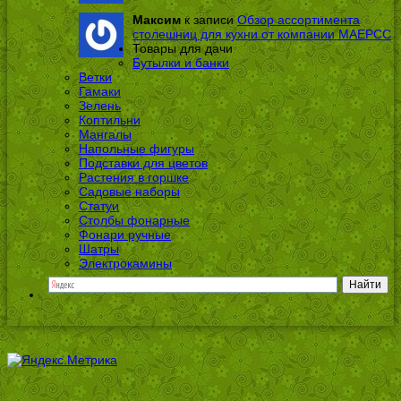
Максим
к записи
Обзор ассортимента
столешниц для кухни от компании МАЕРСС
Товары для дачи
Бутылки и банки
Ветки
Гамаки
Зелень
Коптильни
Мангалы
Напольные фигуры
Подставки для цветов
Растения в горшке
Садовые наборы
Статуи
Столбы фонарные
Фонари ручные
Шатры
Электрокамины