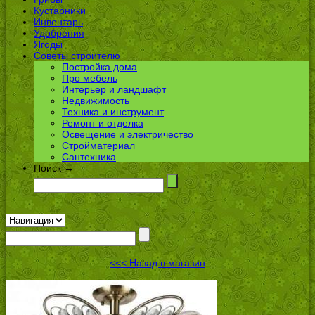
Кустарники
Инвентарь
Удобрения
Ягоды
Советы строителю
Постройка дома
Про мебель
Интерьер и ландшафт
Недвижимость
Техника и инструмент
Ремонт и отделка
Освещение и электричество
Стройматериал
Сантехника
Поиск →
<<< Назад в магазин