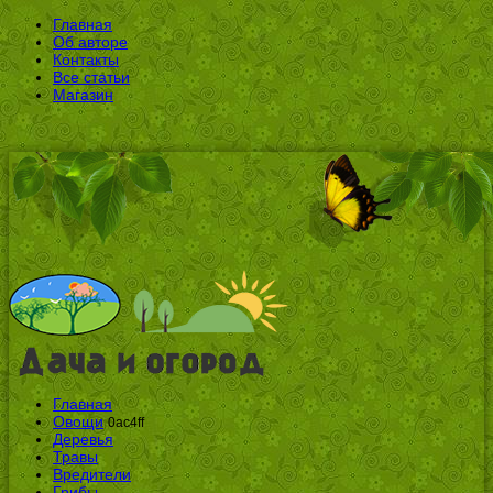
Главная
Об авторе
Контакты
Все статьи
Магазин
Главная
Овощи
0ac4ff
Деревья
Травы
Вредители
Грибы