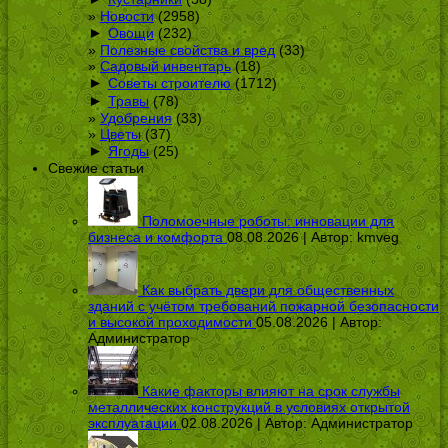
Новости
(2958)
►
Овощи
(232)
Полезные свойства и вред
(33)
Садовый инвентарь
(18)
►
Советы строителю
(1712)
►
Травы
(78)
Удобрения
(33)
Цветы
(37)
►
Ягоды
(25)
Свежие статьи
Поломоечные роботы: инновации для
бизнеса и комфорта
08.08.2026 | Автор:
kmveg
Как выбрать двери для общественных
зданий с учётом требований пожарной безопасности
и высокой проходимости
05.08.2026 | Автор:
Администратор
Какие факторы влияют на срок службы
металлических конструкций в условиях открытой
эксплуатации
02.08.2026 | Автор:
Администратор