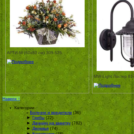
АРТИ-М (60х50 см) 309-525
MW-Light Ластер 81
Наверх ↑
Категории
Болезни и вредители
(36)
►
Грибы
(22)
►
Дачнику на заметку
(782)
►
Деревья
(74)
►
Кустарники
(38)