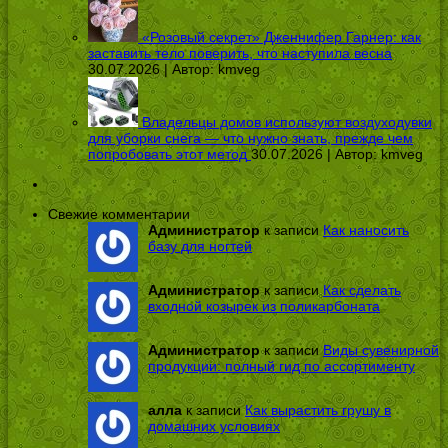
«Розовый секрет» Дженнифер Гарнер: как
заставить тело поверить, что наступила весна
30.07.2026 | Автор:
kmveg
Владельцы домов используют воздуходувки
для уборки снега — что нужно знать, прежде чем
попробовать этот метод
30.07.2026 | Автор:
kmveg
Свежие комментарии
Администратор
к записи
Как наносить
базу для ногтей
Администратор
к записи
Как сделать
входной козырек из поликарбоната
Администратор
к записи
Виды сувенирной
продукции: полный гид по ассортименту
алла
к записи
Как вырастить грушу в
домашних условиях