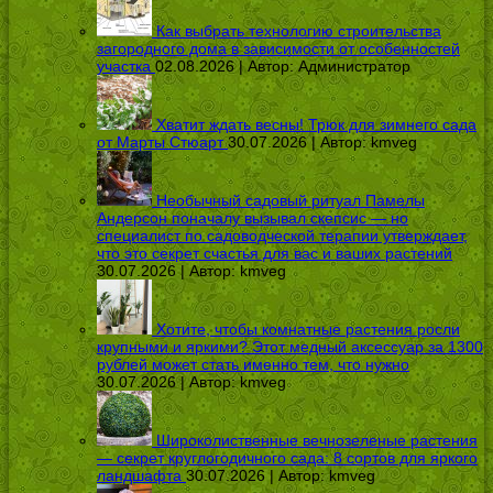
Как выбрать технологию строительства
загородного дома в зависимости от особенностей
участка
02.08.2026 | Автор:
Администратор
Хватит ждать весны! Трюк для зимнего сада
от Марты Стюарт
30.07.2026 | Автор:
kmveg
Необычный садовый ритуал Памелы
Андерсон поначалу вызывал скепсис — но
специалист по садоводческой терапии утверждает,
что это секрет счастья для вас и ваших растений
30.07.2026 | Автор:
kmveg
Хотите, чтобы комнатные растения росли
крупными и яркими? Этот медный аксессуар за 1300
рублей может стать именно тем, что нужно
30.07.2026 | Автор:
kmveg
Широколиственные вечнозеленые растения
— секрет круглогодичного сада: 8 сортов для яркого
ландшафта
30.07.2026 | Автор:
kmveg