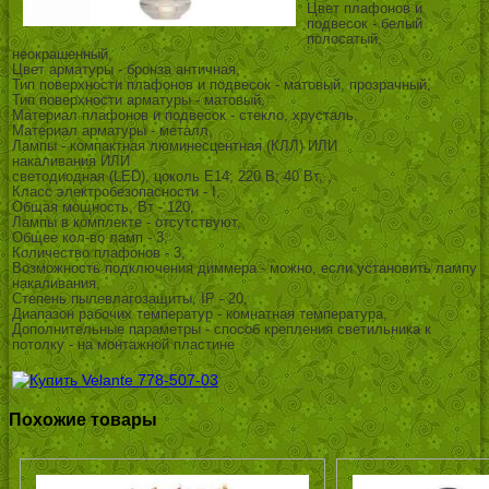
Цвет плафонов и
подвесок - белый
полосатый,
неокрашенный,
Цвет арматуры - бронза античная,
Тип поверхности плафонов и подвесок - матовый, прозрачный,
Тип поверхности арматуры - матовый,
Материал плафонов и подвесок - стекло, хрусталь,
Материал арматуры - металл,
Лампы - компактная люминесцентная (КЛЛ) ИЛИ
накаливания ИЛИ
светодиодная (LED), цоколь E14; 220 В; 40 Вт, ,
Класс электробезопасности - I,
Общая мощность, Вт - 120,
Лампы в комплекте - отсутствуют,
Общее кол-во ламп - 3,
Количество плафонов - 3,
Возможность подключения диммера - можно, если установить лампу
накаливания,
Степень пылевлагозащиты, IP - 20,
Диапазон рабочих температур - комнатная температура,
Дополнительные параметры - способ крепления светильника к
потолку - на монтажной пластине
Похожие товары