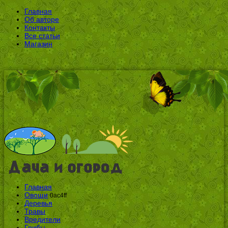
Главная
Об авторе
Контакты
Все статьи
Магазин
Главная
Овощи
0ac4ff
Деревья
Травы
Вредители
Грибы