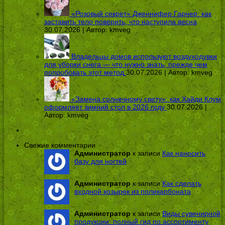
«Розовый секрет» Дженнифер Гарнер: как
заставить тело поверить, что наступила весна
30.07.2026 | Автор:
kmveg
Владельцы домов используют воздуходувки
для уборки снега — что нужно знать, прежде чем
попробовать этот метод
30.07.2026 | Автор:
kmveg
«Замена солнечному свету»: как Хайди Клум
оформляет зимний стол в 2026 году
30.07.2026 |
Автор:
kmveg
Свежие комментарии
Администратор
к записи
Как наносить
базу для ногтей
Администратор
к записи
Как сделать
входной козырек из поликарбоната
Администратор
к записи
Виды сувенирной
продукции: полный гид по ассортименту