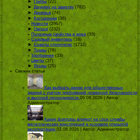
►
Грибы
(22)
►
Дачнику на заметку
(782)
►
Деревья
(74)
►
Кустарники
(38)
Новости
(2957)
►
Овощи
(232)
Полезные свойства и вред
(33)
Садовый инвентарь
(18)
►
Советы строителю
(1712)
►
Травы
(78)
Удобрения
(33)
Цветы
(37)
►
Ягоды
(25)
Свежие статьи
Как выбрать двери для общественных
зданий с учётом требований пожарной безопасности
и высокой проходимости
05.08.2026 | Автор:
Администратор
Какие факторы влияют на срок службы
металлических конструкций в условиях открытой
эксплуатации
02.08.2026 | Автор:
Администратор