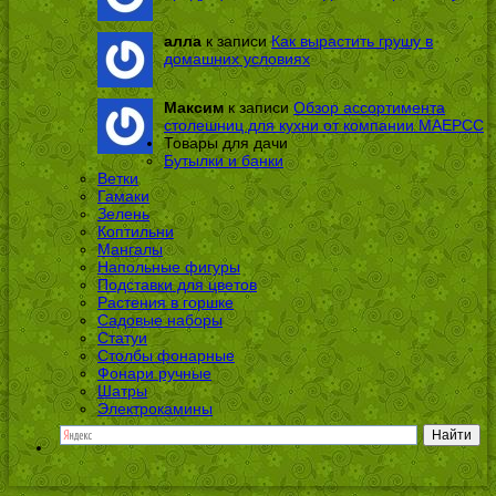
алла
к записи
Как вырастить грушу в
домашних условиях
Максим
к записи
Обзор ассортимента
столешниц для кухни от компании МАЕРСС
Товары для дачи
Бутылки и банки
Ветки
Гамаки
Зелень
Коптильни
Мангалы
Напольные фигуры
Подставки для цветов
Растения в горшке
Садовые наборы
Статуи
Столбы фонарные
Фонари ручные
Шатры
Электрокамины