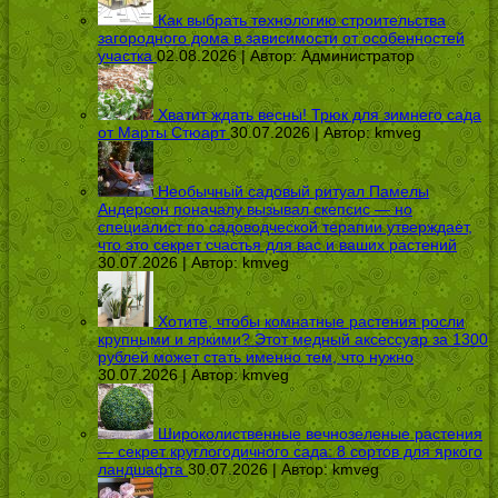
Как выбрать технологию строительства
загородного дома в зависимости от особенностей
участка
02.08.2026 | Автор:
Администратор
Хватит ждать весны! Трюк для зимнего сада
от Марты Стюарт
30.07.2026 | Автор:
kmveg
Необычный садовый ритуал Памелы
Андерсон поначалу вызывал скепсис — но
специалист по садоводческой терапии утверждает,
что это секрет счастья для вас и ваших растений
30.07.2026 | Автор:
kmveg
Хотите, чтобы комнатные растения росли
крупными и яркими? Этот медный аксессуар за 1300
рублей может стать именно тем, что нужно
30.07.2026 | Автор:
kmveg
Широколиственные вечнозеленые растения
— секрет круглогодичного сада: 8 сортов для яркого
ландшафта
30.07.2026 | Автор:
kmveg