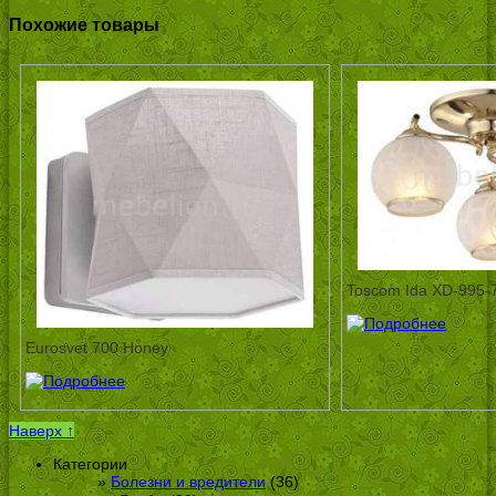
Похожие товары
Toscom Ida XD-995-
Eurosvet 700 Honey
Наверх ↑
Категории
Болезни и вредители
(36)