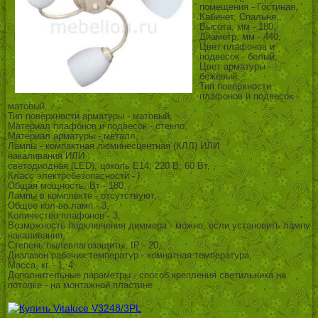
помещения - Гостиная,
Кабинет, Спальня,
Высота, мм - 180,
Диаметр, мм - 440,
Цвет плафонов и
подвесок - белый,
Цвет арматуры -
бежевый,
Тип поверхности
плафонов и подвесок -
матовый,
Тип поверхности арматуры - матовый,
Материал плафонов и подвесок - стекло,
Материал арматуры - металл,
Лампы - компактная люминесцентная (КЛЛ) ИЛИ
накаливания ИЛИ
светодиодная (LED), цоколь E14; 220 В; 60 Вт, ,
Класс электробезопасности - I,
Общая мощность, Вт - 180,
Лампы в комплекте - отсутствуют,
Общее кол-во ламп - 3,
Количество плафонов - 3,
Возможность подключения диммера - можно, если установить лампу
накаливания,
Степень пылевлагозащиты, IP - 20,
Диапазон рабочих температур - комнатная температура,
Масса, кг - 1, 4,
Дополнительные параметры - способ крепления светильника на
потолке - на монтажной пластине