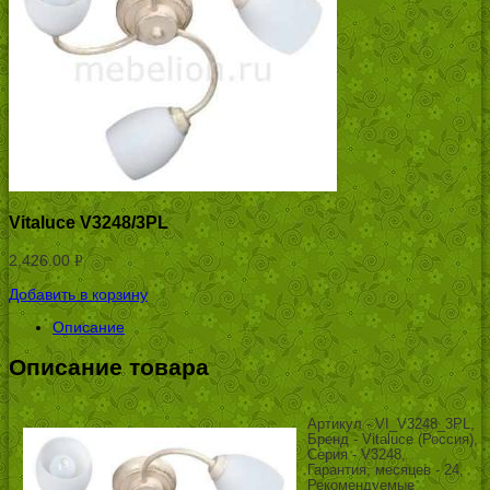
Vitaluce V3248/3PL
2,426.00
Р
УБ.
Добавить в корзину
Описание
Описание товара
Артикул - VI_V3248_3PL,
Бренд - Vitaluce (Россия),
Серия - V3248,
Гарантия, месяцев - 24,
Рекомендуемые