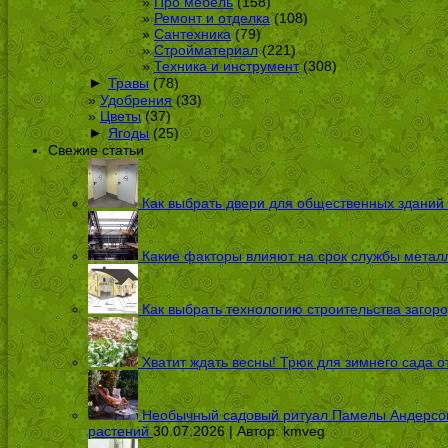
Про мебель
(158)
Ремонт и отделка
(108)
Сантехника
(79)
Стройматериал
(221)
Техника и инструмент
(308)
►
Травы
(78)
Удобрения
(33)
Цветы
(37)
►
Ягоды
(25)
Свежие статьи
Как выбрать двери для общественных зданий
Какие факторы влияют на срок службы металл
Как выбрать технологию строительства загоро
Хватит ждать весны! Трюк для зимнего сада 
Необычный садовый ритуал Памелы Андерсон п
растений
30.07.2026 | Автор:
kmveg