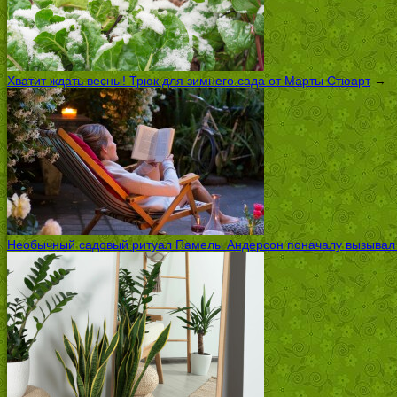
Хватит ждать весны! Трюк для зимнего сада от Марты Стюарт
→
Необычный садовый ритуал Памелы Андерсон поначалу вызывал ск