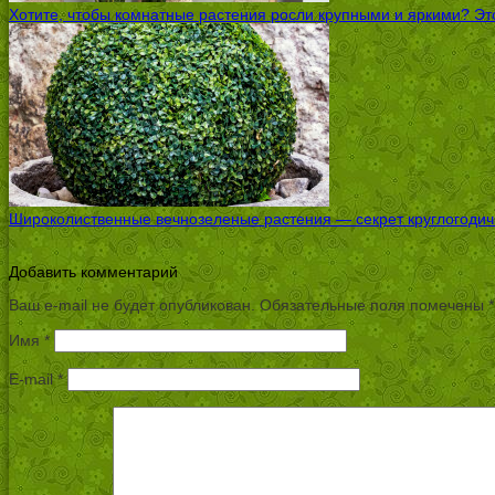
Хотите, чтобы комнатные растения росли крупными и яркими? Это
Широколиственные вечнозеленые растения — секрет круглогодичн
Добавить комментарий
Ваш e-mail не будет опубликован.
Обязательные поля помечены
*
Имя
*
E-mail
*