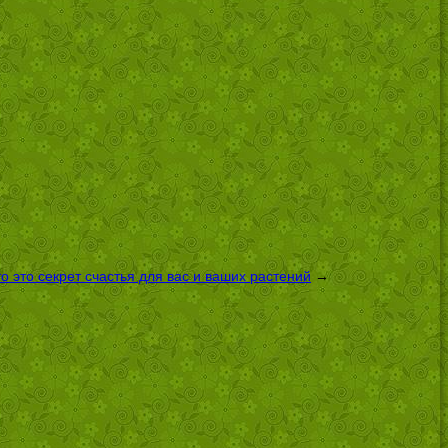
 это секрет счастья для вас и ваших растений
→