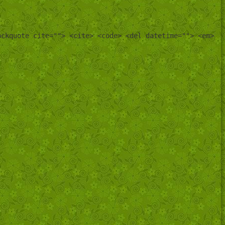
ockquote cite=""> <cite> <code> <del datetime=""> <em>