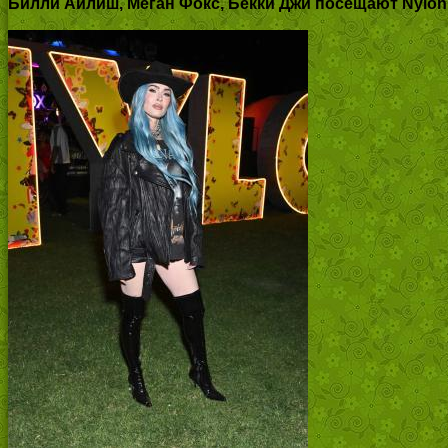
Билли Айлиш, Меган Фокс, Бекки Джи посещают Nylon 