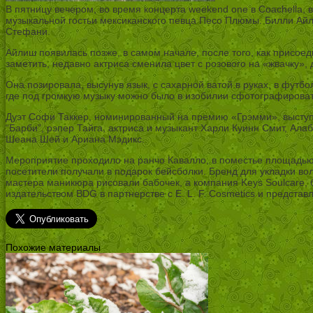
В пятницу вечером, во время концерта weekend one в Coachella, 
музыкальной гостьи мексиканского певца Песо Плюмы. Билли Айл
Стефани.
Айлиш появилась позже, в самом начале, после того, как присое
заметить, недавно актриса сменила цвет с розового на «жвачку»
Она позировала, высунув язык, с сахарной ватой в руках, в футбо
где под громкую музыку можно было в изобилии сфотографироват
Дуэт Софи Таккер, номинированный на премию «Грэмми», выступил
“Барби”, рэпер Тайга, актриса и музыкант Харли Куинн Смит, Ала
Шеана Шей и Ариана Мэдикс.
Мероприятие проходило на ранчо Кавалло, в поместье площадью 2
посетители получали в подарок бейсболки. Бренд для укладки во
мастера маникюра рисовали бабочек, а компания Keys Soulcare, б
издательством BDG в партнерстве с E. L. F. Cosmetics и представл
Похожие материалы