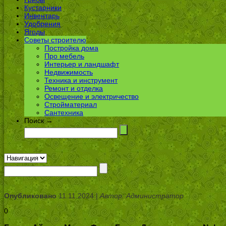
Кустарники
Инвентарь
Удобрения
Ягоды
Советы строителю
Постройка дома
Про мебель
Интерьер и ландшафт
Недвижимость
Техника и инструмент
Ремонт и отделка
Освещение и электричество
Стройматериал
Сантехника
Поиск →
Опубликовано
11.11.2024 |
Автор: Администратор
0