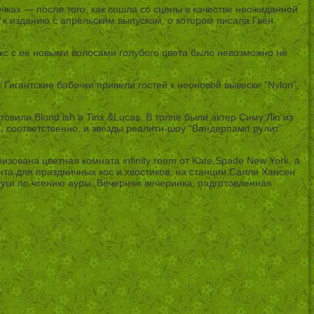
очках — после того, как сошла со сцены в качестве неожиданной
 к изданию с апрельским выпуском, о котором писала Гвен
окс с ее новыми волосами голубого цвета было невозможно не
 Гигантские бабочки привели гостей к неоновой вывеске “Nylon”,
вили Blond:ish и Tinx &Lucas. В толпе были актер Симу Лю из
а, соответственно, и звезды реалити-шоу “Вандерпамп рулит”
вана цветная комната infinity room от Kate Spade New York, а
нта для праздничных кос и хвостиков, на станции Салли Хансен
луги по чтению ауры. Вечерняя вечеринка, подготовленная