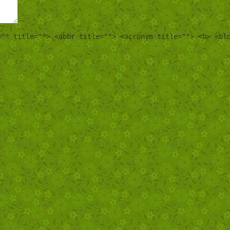
="" title=""> <abbr title=""> <acronym title=""> <b> <bl