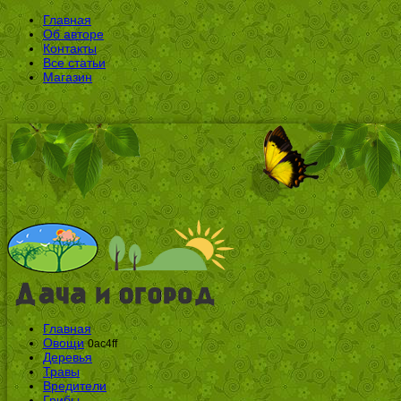
Главная
Об авторе
Контакты
Все статьи
Магазин
Главная
Овощи
0ac4ff
Деревья
Травы
Вредители
Грибы