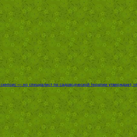
епсис — но специалист по садоводческой терапии утверждает, что