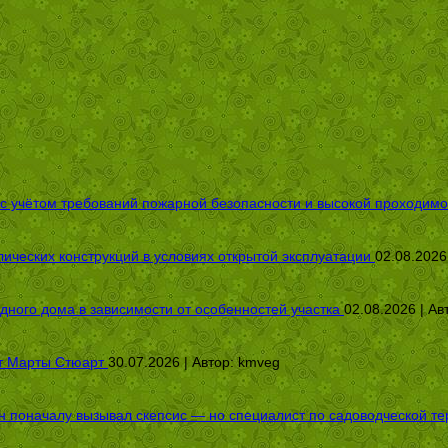
 с учётом требований пожарной безопасности и высокой проходимо
ических конструкций в условиях открытой эксплуатации
02.08.2026
дного дома в зависимости от особенностей участка
02.08.2026 | Ав
от Марты Стюарт
30.07.2026 | Автор:
kmveg
оначалу вызывал скепсис — но специалист по садоводческой терап