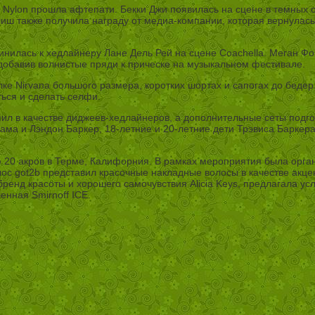
в Nylon прошла афтепати. Бекки Джи появилась на сцене в темных 
иш также получила награду от медиа-компании, которая вернулась
динилась к хедлайнеру Лане Дель Рей на сцене Coachella. Меган Ф
, добавив волнистые пряди к прическе на музыкальном фестивале.
лке Nirvana большого размера, коротких шортах и сапогах до бедер.
ься и сделать селфи.
 в качестве диджеев-хедлайнеров, а дополнительные сеты подгото
бама и Лэндон Баркер, 18-летние и 20-летние дети Трэвиса Баркер
0 акров в Терме, Калифорния. В рамках мероприятия была организо
лос got2b представил красочные накладные волосы в качестве акце
ренд красоты и хорошего самочувствия Alicia Keys, предлагала ус
енная Smirnoff ICE.