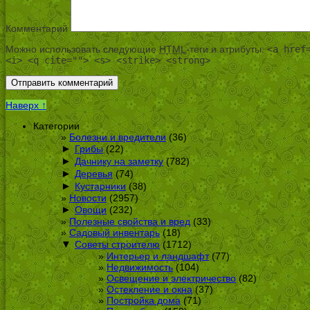
Комментарий
Можно использовать следующие
HTML
-теги и атрибуты:
<a href
<i> <q cite=""> <s> <strike> <strong>
Наверх ↑
Категории
Болезни и вредители
(36)
►
Грибы
(22)
►
Дачнику на заметку
(782)
►
Деревья
(74)
►
Кустарники
(38)
Новости
(2957)
►
Овощи
(232)
Полезные свойства и вред
(33)
Садовый инвентарь
(18)
▼
Советы строителю
(1712)
Интерьер и ландшафт
(77)
Недвижимость
(104)
Освещение и электричество
(82)
Остекление и окна
(37)
Постройка дома
(71)