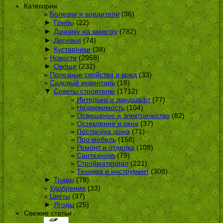
Категории
Болезни и вредители
(36)
►
Грибы
(22)
►
Дачнику на заметку
(782)
►
Деревья
(74)
►
Кустарники
(38)
Новости
(2958)
►
Овощи
(232)
Полезные свойства и вред
(33)
Садовый инвентарь
(18)
▼
Советы строителю
(1712)
Интерьер и ландшафт
(77)
Недвижимость
(104)
Освещение и электричество
(82)
Остекление и окна
(37)
Постройка дома
(71)
Про мебель
(158)
Ремонт и отделка
(108)
Сантехника
(79)
Стройматериал
(221)
Техника и инструмент
(308)
►
Травы
(78)
Удобрения
(33)
Цветы
(37)
►
Ягоды
(25)
Свежие статьи