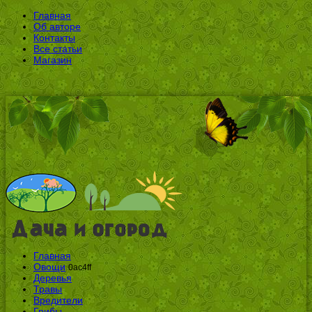
Главная
Об авторе
Контакты
Все статьи
Магазин
Главная
Овощи
0ac4ff
Деревья
Травы
Вредители
Грибы