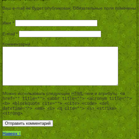
Ваш e-mail не будет опубликован.
Обязательные поля помечены
*
Имя
*
E-mail
*
Комментарий
Можно использовать следующие
HTML
-теги и атрибуты:
<a
href="" title=""> <abbr title=""> <acronym title="">
<b> <blockquote cite=""> <cite> <code> <del
datetime=""> <em> <i> <q cite=""> <s> <strike>
<strong>
Наверх ↑