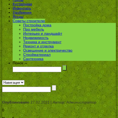
Кустарники
Инвентарь
Удобрения
Ягоды
Советы строителю
Постройка дома
Про мебель
Интерьер и ландшафт
Недвижимость
Техника и инструмент
Ремонт и отделка
Освещение и электричество
Стройматериал
Сантехника
Поиск →
Опубликовано
27.02.2021 |
Автор: Администратор
0