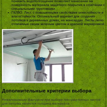
понизить водополгощение позволяет нанесение на
поверхность материала защитного покрытия в сочетании с
специальными грунтовками.
ГКЛВО. Лист, с повышенными свойствами огнестойкости и
влагостойкости. Оптимальный вариант для создания
потолков в деревянных домах, на мансардах. Листы легко
отличимые своим зеленым цветом и красной маркировкой.
Дополнительные критерии выбора
Немаловажным фактором при выборе гипсокартонных листов
для потолка является толщина материала.