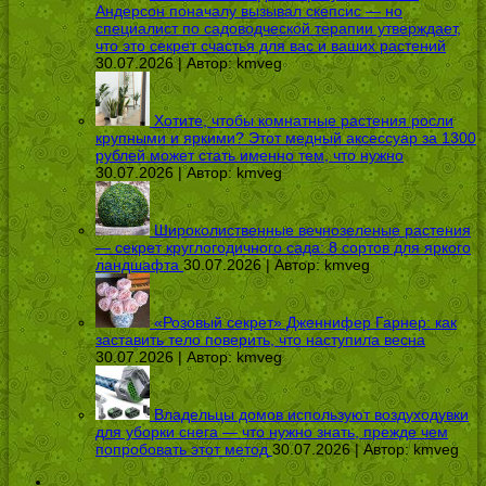
Андерсон поначалу вызывал скепсис — но
специалист по садоводческой терапии утверждает,
что это секрет счастья для вас и ваших растений
30.07.2026 | Автор:
kmveg
Хотите, чтобы комнатные растения росли
крупными и яркими? Этот медный аксессуар за 1300
рублей может стать именно тем, что нужно
30.07.2026 | Автор:
kmveg
Широколиственные вечнозеленые растения
— секрет круглогодичного сада: 8 сортов для яркого
ландшафта
30.07.2026 | Автор:
kmveg
«Розовый секрет» Дженнифер Гарнер: как
заставить тело поверить, что наступила весна
30.07.2026 | Автор:
kmveg
Владельцы домов используют воздуходувки
для уборки снега — что нужно знать, прежде чем
попробовать этот метод
30.07.2026 | Автор:
kmveg