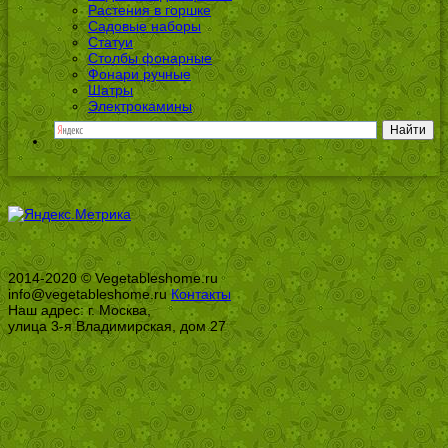
Растения в горшке
Садовые наборы
Статуи
Столбы фонарные
Фонари ручные
Шатры
Электрокамины
2014-2020 © Vegetableshome.ru
info@vegetableshome.ru
Контакты
Наш адрес: г. Москва,
улица 3-я Владимирская, дом 27