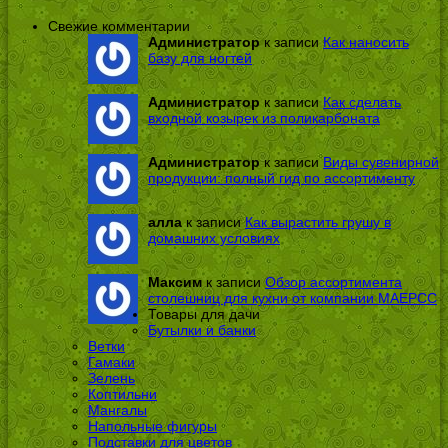
Свежие комментарии
Администратор
к записи
Как наносить
базу для ногтей
Администратор
к записи
Как сделать
входной козырек из поликарбоната
Администратор
к записи
Виды сувенирной
продукции: полный гид по ассортименту
алла
к записи
Как вырастить грушу в
домашних условиях
Максим
к записи
Обзор ассортимента
столешниц для кухни от компании МАЕРСС
Товары для дачи
Бутылки и банки
Ветки
Гамаки
Зелень
Коптильни
Мангалы
Напольные фигуры
Подставки для цветов