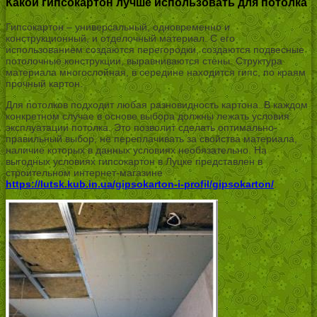
Какой гипсокартон лучше использовать для потолка
Гипсокартон – универсальный, одновременно и
конструкционный, и отделочный материал. С его
использованием создаются перегородки, создаются подвесные
потолочные конструкции, выравниваются стены. Структура
материала многослойная, в середине находится гипс, по краям
прочный картон.
Для потолков подходит любая разновидность картона. В каждом
конкретном случае в основе выбора должны лежать условия
эксплуатации потолка. Это позволит сделать оптимально-
правильный выбор, не переплачивать за свойства материала,
наличие которых в данных условиях необязательно. На
выгодных условиях гипсокартон в Луцке представлен в
строительном интернет-магазине
https://lutsk.kub.in.ua/gipsokarton-i-profil/gipsokarton/
.