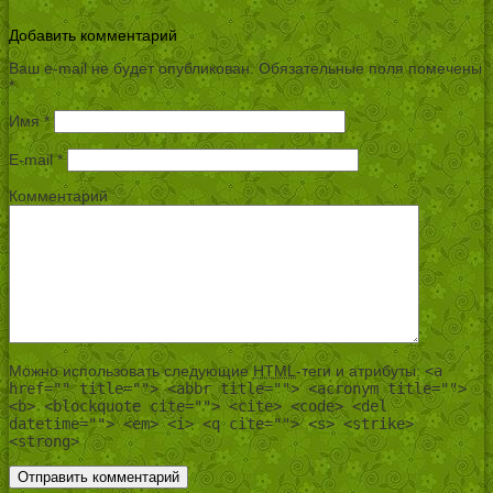
Добавить комментарий
Ваш e-mail не будет опубликован.
Обязательные поля помечены
*
Имя
*
E-mail
*
Комментарий
Можно использовать следующие
HTML
-теги и атрибуты:
<a
href="" title=""> <abbr title=""> <acronym title="">
<b> <blockquote cite=""> <cite> <code> <del
datetime=""> <em> <i> <q cite=""> <s> <strike>
<strong>