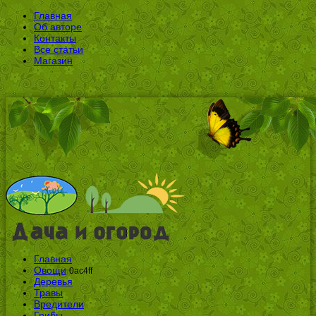
Главная
Об авторе
Контакты
Все статьи
Магазин
Главная
Овощи
0ac4ff
Деревья
Травы
Вредители
Грибы