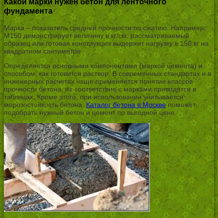
Какой марки нужен бетон для ленточного
фундамента
Марка – показатель средней прочности по сжатию. Например,
М150 демонстрирует величину в кг/см: рассматриваемый
образец или готовая конструкция выдержит нагрузку в 150 кг на
квадратном сантиметре.
Определяется основными компонентами (маркой цемента) и
способом, как готовится раствор. В современных стандартах и в
инженерных расчетах чаще применяется понятие классов
прочности бетона, их соответствие с марками приводятся в
таблицах. Кроме этого, при использовании учитывается
морозостойкость бетона.
Каталог бетона в Москве
поможет
подобрать нужный бетон и цемент по выгодной цене.