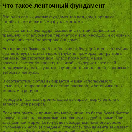
Что такое ленточный фундамент
Это один самых частых фундаментов под дом, наряду со
столбчатыми и плитными фундаментами.
Называется так благодаря схожести с лентой. Заливается в
траншеях и опалубке под периметром всех несущих, и основных
внутренних стен (перегородок) в доме.
Его ширина обычно на 5 см больше от будущей стены, а глубина
соответствует статистической глубине промерзания грунтов в
регионе, где строится дом. Класс прочности, марка
рассчитывается по проекту так, чтобы выдержать вес всей
конструкции дома, с учетом внутреннего наполнения, снеговых и
ветровых нагрузок.
В соответствии с этим выбирается марка используемого
цемента, его пропорции в составе раствора, и устойчивость к
морозам в регионе.
Нередко в частном строительстве выбирают марку бетона с
запасом, для ресурса.
Если экономить, и применять марку ниже, то бетон будет быстро
разрушаться под нагрузками и внешними воздействиями. При
завышенной марке, бетон будет обходиться намного дороже
положенных норм (в среднем, стоимость фундамента занимает
треть от всей стоимости построенной коробки дома).