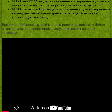
М350 или В27,5 выдержит каменные и кирпичные дома в 2
этажа, в том числе при морозных пучениях грунтов.
М400 с классом В30 выдержит 3-этажный дом из кирпича и
камня, резкие температурные перепады, и высокие
уровни грунтовых вод.
Важно не применять марки меньше рассчитываемых, а более
высокие марки от положенных могут привести к лишним
затратам.