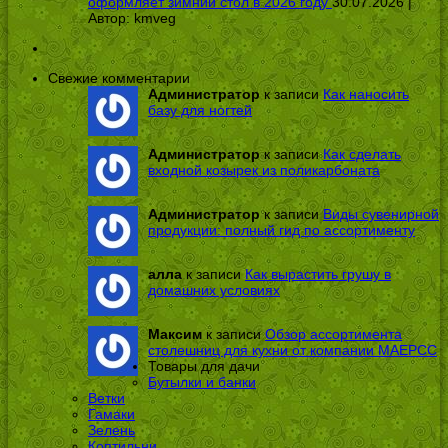
оформляет зимний стол в 2026 году
30.07.2026 |
Автор:
kmveg
Свежие комментарии
Администратор
к записи
Как наносить
базу для ногтей
Администратор
к записи
Как сделать
входной козырек из поликарбоната
Администратор
к записи
Виды сувенирной
продукции: полный гид по ассортименту
алла
к записи
Как вырастить грушу в
домашних условиях
Максим
к записи
Обзор ассортимента
столешниц для кухни от компании МАЕРСС
Товары для дачи
Бутылки и банки
Ветки
Гамаки
Зелень
Коптильни