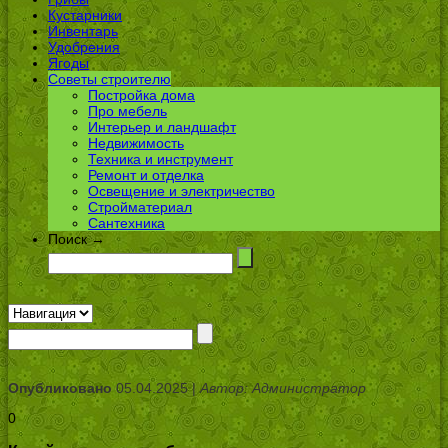
Кустарники
Инвентарь
Удобрения
Ягоды
Советы строителю
Постройка дома
Про мебель
Интерьер и ландшафт
Недвижимость
Техника и инструмент
Ремонт и отделка
Освещение и электричество
Стройматериал
Сантехника
Поиск →
Опубликовано
05.04.2025 |
Автор: Администратор
0