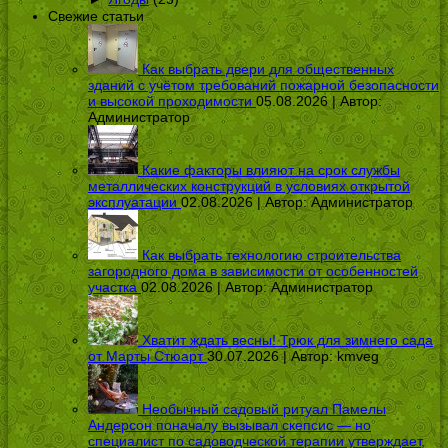
Свежие статьи
Как выбрать двери для общественных
зданий с учётом требований пожарной безопасности
и высокой проходимости
05.08.2026 | Автор:
Администратор
Какие факторы влияют на срок службы
металлических конструкций в условиях открытой
эксплуатации
02.08.2026 | Автор:
Администратор
Как выбрать технологию строительства
загородного дома в зависимости от особенностей
участка
02.08.2026 | Автор:
Администратор
Хватит ждать весны! Трюк для зимнего сада
от Марты Стюарт
30.07.2026 | Автор:
kmveg
Необычный садовый ритуал Памелы
Андерсон поначалу вызывал скепсис — но
специалист по садоводческой терапии утверждает,