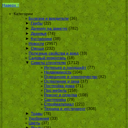
Наверх ↑
Категории
Болезни и вредители
(36)
►
Грибы
(22)
►
Дачнику на заметку
(782)
►
Деревья
(74)
►
Кустарники
(38)
Новости
(2957)
►
Овощи
(232)
Полезные свойства и вред
(33)
Садовый инвентарь
(18)
▼
Советы строителю
(1712)
Интерьер и ландшафт
(77)
Недвижимость
(104)
Освещение и электричество
(82)
Остекление и окна
(37)
Постройка дома
(71)
Про мебель
(158)
Ремонт и отделка
(108)
Сантехника
(79)
Стройматериал
(221)
Техника и инструмент
(308)
►
Травы
(78)
Удобрения
(33)
Цветы
(37)
►
Ягоды
(25)