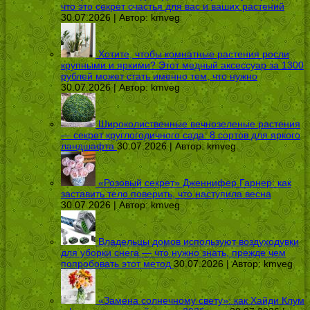
что это секрет счастья для вас и ваших растений
30.07.2026 | Автор:
kmveg
Хотите, чтобы комнатные растения росли
крупными и яркими? Этот медный аксессуар за 1300
рублей может стать именно тем, что нужно
30.07.2026 | Автор:
kmveg
Широколиственные вечнозеленые растения
— секрет круглогодичного сада: 8 сортов для яркого
ландшафта
30.07.2026 | Автор:
kmveg
«Розовый секрет» Дженнифер Гарнер: как
заставить тело поверить, что наступила весна
30.07.2026 | Автор:
kmveg
Владельцы домов используют воздуходувки
для уборки снега — что нужно знать, прежде чем
попробовать этот метод
30.07.2026 | Автор:
kmveg
«Замена солнечному свету»: как Хайди Клум