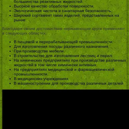
большинства реактивных жидкостей.
Высокое качество обработки поверхности.
Экологическая чистота и санитарная безопасность.
Широкий сортамент таких изделий, представленных на
рынке.
Благодаря своим достоинствам нержавеющие круги применяют
в следующих областях:
В пищевой и перерабатывающей промышленности.
Для изготовления посуды различного назначения.
При производстве мебели.
В строительстве для изготовления лестниц и перил.
На химических предприятиях при производстве различных
жидкостей в том числе химически активных.
На предприятиях медицинской и фармацевтической
промышленности.
В медицинских учреждениях.
В машиностроении для производства различных деталей.