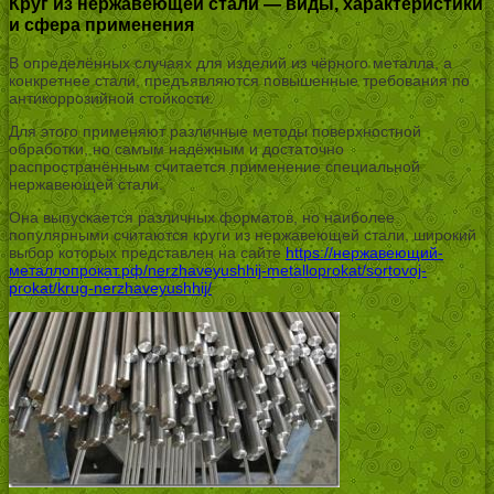
Круг из нержавеющей стали — виды, характеристики
и сфера применения
В определённых случаях для изделий из чёрного металла, а
конкретнее стали, предъявляются повышенные требования по
антикоррозийной стойкости.
Для этого применяют различные методы поверхностной
обработки, но самым надёжным и достаточно
распространённым считается применение специальной
нержавеющей стали.
Она выпускается различных форматов, но наиболее
популярными считаются круги из нержавеющей стали, широкий
выбор которых представлен на сайте
https://нержавеющий-
металлопрокат.рф/nerzhaveyushhij-metalloprokat/sortovoj-
prokat/krug-nerzhaveyushhij/