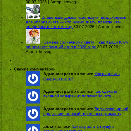
30.07.2026 | Автор:
kmveg
Владельцы домов используют воздуходувки
для уборки снега — что нужно знать, прежде чем
попробовать этот метод
30.07.2026 | Автор:
kmveg
«Замена солнечному свету»: как Хайди Клум
оформляет зимний стол в 2026 году
30.07.2026 |
Автор:
kmveg
Свежие комментарии
Администратор
к записи
Как наносить
базу для ногтей
Администратор
к записи
Как сделать
входной козырек из поликарбоната
Администратор
к записи
Виды сувенирной
продукции: полный гид по ассортименту
алла
к записи
Как вырастить грушу в