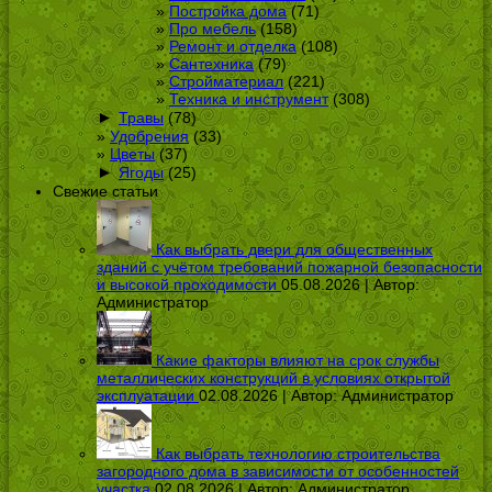
Постройка дома
(71)
Про мебель
(158)
Ремонт и отделка
(108)
Сантехника
(79)
Стройматериал
(221)
Техника и инструмент
(308)
►
Травы
(78)
Удобрения
(33)
Цветы
(37)
►
Ягоды
(25)
Свежие статьи
Как выбрать двери для общественных
зданий с учётом требований пожарной безопасности
и высокой проходимости
05.08.2026 | Автор:
Администратор
Какие факторы влияют на срок службы
металлических конструкций в условиях открытой
эксплуатации
02.08.2026 | Автор:
Администратор
Как выбрать технологию строительства
загородного дома в зависимости от особенностей
участка
02.08.2026 | Автор:
Администратор