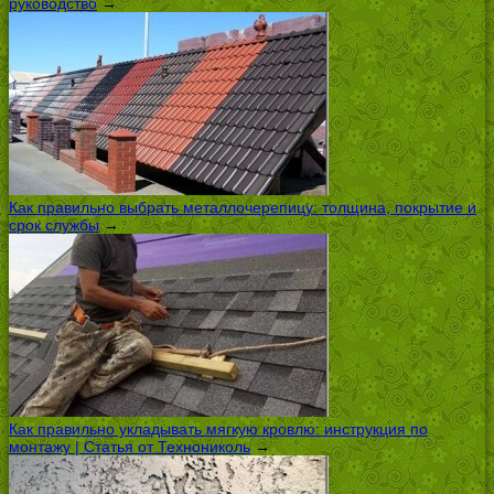
руководство
→
Как правильно выбрать металлочерепицу: толщина, покрытие и
срок службы
→
Как правильно укладывать мягкую кровлю: инструкция по
монтажу | Статья от Технониколь
→