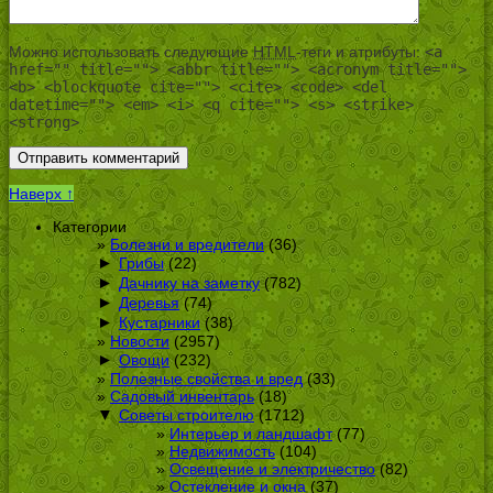
Можно использовать следующие
HTML
-теги и атрибуты:
<a
href="" title=""> <abbr title=""> <acronym title="">
<b> <blockquote cite=""> <cite> <code> <del
datetime=""> <em> <i> <q cite=""> <s> <strike>
<strong>
Наверх ↑
Категории
Болезни и вредители
(36)
►
Грибы
(22)
►
Дачнику на заметку
(782)
►
Деревья
(74)
►
Кустарники
(38)
Новости
(2957)
►
Овощи
(232)
Полезные свойства и вред
(33)
Садовый инвентарь
(18)
▼
Советы строителю
(1712)
Интерьер и ландшафт
(77)
Недвижимость
(104)
Освещение и электричество
(82)
Остекление и окна
(37)