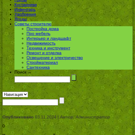
Кустарники
Инвентарь
Удобрения
Ягоды
Советы строителю
Постройка дома
Про мебель
Интерьер и ландшафт
Недвижимость
Техника и инструмент
Ремонт и отделка
Освещение и электричество
Стройматериал
Сантехника
Поиск →
Опубликовано
03.11.2024 |
Автор: Администратор
0