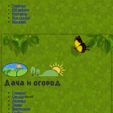
Главная
Об авторе
Контакты
Все статьи
Магазин
Главная
Овощи
0ac4ff
Деревья
Травы
Вредители
Грибы