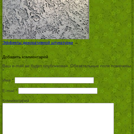
Эффекты декоративной штукатурки
→
Добавить комментарий
Ваш e-mail не будет опубликован.
Обязательные поля помечены
*
Имя
*
E-mail
*
Комментарий