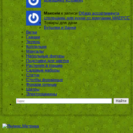
домашних условиях
Максим
к записи
Обзор ассортимента
столешниц для кухни от компании МАЕРСС
Товары для дачи
Бутылки и банки
Ветки
Гамаки
Зелень
Коптильни
Мангалы
Напольные фигуры
Подставки для цветов
Растения в горшке
Садовые наборы
Статуи
Столбы фонарные
Фонари ручные
Шатры
Электрокамины