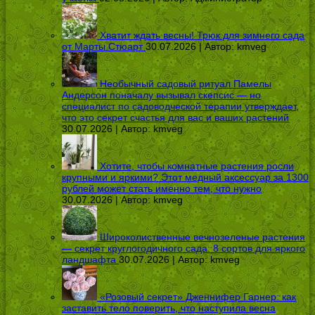
Хватит ждать весны! Трюк для зимнего сада
от Марты Стюарт
30.07.2026 | Автор:
kmveg
Необычный садовый ритуал Памелы
Андерсон поначалу вызывал скепсис — но
специалист по садоводческой терапии утверждает,
что это секрет счастья для вас и ваших растений
30.07.2026 | Автор:
kmveg
Хотите, чтобы комнатные растения росли
крупными и яркими? Этот медный аксессуар за 1300
рублей может стать именно тем, что нужно
30.07.2026 | Автор:
kmveg
Широколиственные вечнозеленые растения
— секрет круглогодичного сада: 8 сортов для яркого
ландшафта
30.07.2026 | Автор:
kmveg
«Розовый секрет» Дженнифер Гарнер: как
заставить тело поверить, что наступила весна