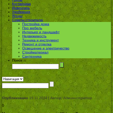
Кустарники
Инвентарь
Удобрения
Ягоды
Советы строителю
Постройка дома
Про мебель
Интерьер и ландшафт
Недвижимость
Техника и инструмент
Ремонт и отделка
Освещение и электричество
Стройматериал
Сантехника
Поиск →
Опубликовано
19.11.2024 |
Автор: Администратор
0