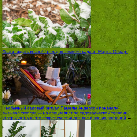
Хватит ждать весны! Трюк для зимнего сада от Марты Стюарт
→
Необычный садовый ритуал Памелы Андерсон поначалу
вызывал скепсис — но специалист по садоводческой терапии
утверждает, что это секрет счастья для вас и ваших растений
→