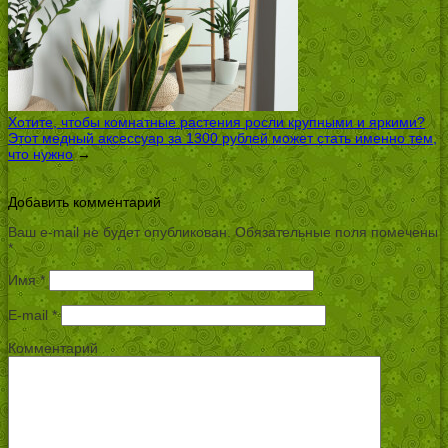
Хотите, чтобы комнатные растения росли крупными и яркими?
Этот медный аксессуар за 1300 рублей может стать именно тем,
что нужно
→
Добавить комментарий
Ваш e-mail не будет опубликован.
Обязательные поля помечены
*
Имя
*
E-mail
*
Комментарий