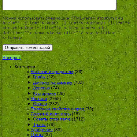
Можно использовать следующие
HTML
-теги и атрибуты:
<a
href="" title=""> <abbr title=""> <acronym title="">
<b> <blockquote cite=""> <cite> <code> <del
datetime=""> <em> <i> <q cite=""> <s> <strike>
<strong>
Наверх ↑
Категории
Болезни и вредители
(36)
►
Грибы
(22)
►
Дачнику на заметку
(782)
►
Деревья
(74)
►
Кустарники
(38)
Новости
(2958)
►
Овощи
(232)
Полезные свойства и вред
(33)
Садовый инвентарь
(18)
►
Советы строителю
(1712)
►
Травы
(78)
Удобрения
(33)
Цветы
(37)