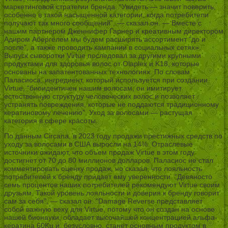
маркетинговой стратегии бренда. “Увидеть — значит поверить,
особенно в такой насыщенной категории, когда потребители
получают так много сообщений”, — сказал он. — Вместе с
нашим партнером Дженнифер Гарнер и креативным директором
Адиром Абергелем мы будем расширять ассортимент “до и
после”, а также проводить кампании в социальных сетях».
Выпуск сыворотки Virtue последовал за другими крупными
продуктами для здоровья волос от Olaplex и K18, которые
основаны на запатентованных технологиях. По словам
Паласиоса, ингредиент, который используется при создании
Virtue, “биоидентичен нашим волосам, он имитирует
естественную структуру человеческих волос и позволяет
устранять повреждения, которые не поддаются традиционному
кератиновому лечению”. Уход за волосами — растущая
категория в сфере красоты.
По данным Circana, в 2023 году продажи престижных средств по
уходу за волосами в США выросли на 14%. Отраслевые
источники ожидают, что объем продаж Virtue в этом году
достигнет от 70 до 80 миллионов долларов. Паласиос не стал
комментировать оценку продаж, но сказал, что лояльность
потребителей к бренду придает ему уверенности. “Девяносто
семь процентов наших потребителей рекомендуют Virtue своим
друзьям. Такой уровень лояльности и доверия к бренду говорит
сам за себя”, — сказал он. “Damage Reverse представляет
собой важную веху для Virtue, потому что он создан на основе
нашей бионауки, обладает высочайшей концентрацией альфа-
кератина 60Ku и, безусловно, станет основным продуктом в