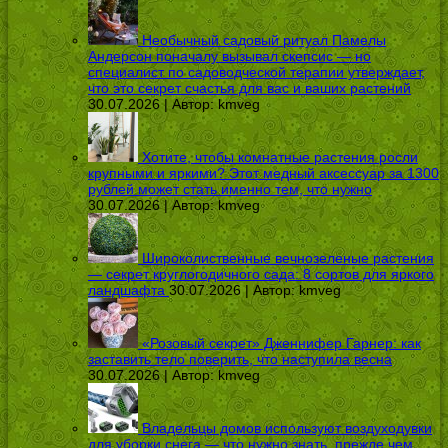
Необычный садовый ритуал Памелы
Андерсон поначалу вызывал скепсис — но
специалист по садоводческой терапии утверждает,
что это секрет счастья для вас и ваших растений
30.07.2026 | Автор:
kmveg
Хотите, чтобы комнатные растения росли
крупными и яркими? Этот медный аксессуар за 1300
рублей может стать именно тем, что нужно
30.07.2026 | Автор:
kmveg
Широколиственные вечнозеленые растения
— секрет круглогодичного сада: 8 сортов для яркого
ландшафта
30.07.2026 | Автор:
kmveg
«Розовый секрет» Дженнифер Гарнер: как
заставить тело поверить, что наступила весна
30.07.2026 | Автор:
kmveg
Владельцы домов используют воздуходувки
для уборки снега — что нужно знать, прежде чем