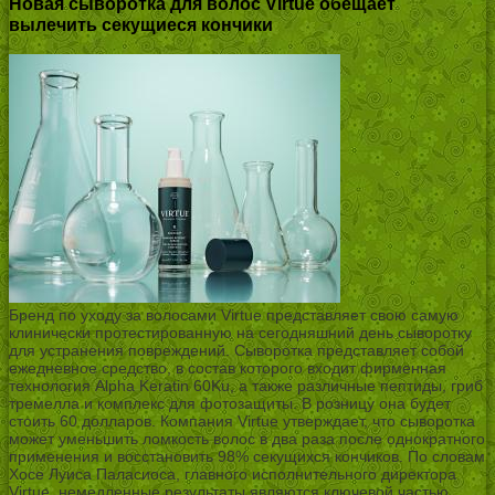
Новая сыворотка для волос Virtue обещает
вылечить секущиеся кончики
Бренд по уходу за волосами Virtue представляет свою самую
клинически протестированную на сегодняшний день сыворотку
для устранения повреждений. Сыворотка представляет собой
ежедневное средство, в состав которого входит фирменная
технология Alpha Keratin 60Ku, а также различные пептиды, гриб
тремелла и комплекс для фотозащиты. В розницу она будет
стоить 60 долларов. Компания Virtue утверждает, что сыворотка
может уменьшить ломкость волос в два раза после однократного
применения и восстановить 98% секущихся кончиков. По словам
Хосе Луиса Паласиоса, главного исполнительного директора
Virtue, немедленные результаты являются ключевой частью