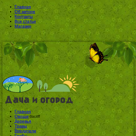
Главная
Об авторе
Контакты
Все статьи
Магазин
Главная
Овощи
0ac4ff
Деревья
Травы
Вредители
Грибы