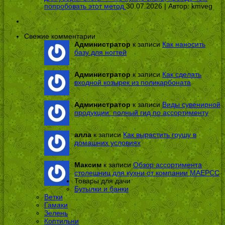
попробовать этот метод
30.07.2026 | Автор:
kmveg
Свежие комментарии
Администратор
к записи
Как наносить
базу для ногтей
Администратор
к записи
Как сделать
входной козырек из поликарбоната
Администратор
к записи
Виды сувенирной
продукции: полный гид по ассортименту
алла
к записи
Как вырастить грушу в
домашних условиях
Максим
к записи
Обзор ассортимента
столешниц для кухни от компании МАЕРСС
Товары для дачи
Бутылки и банки
Ветки
Гамаки
Зелень
Коптильни