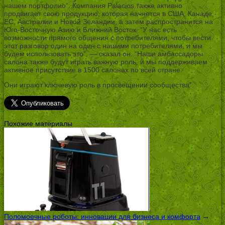
нашем портфолио”. Компания Palacios также активно
продвигает свою продукцию, которая начнется в США, Канаде,
ЕС, Австралии и Новой Зеландии, а затем распространится на
Юго-Восточную Азию и Ближний Восток. “У нас есть
возможности прямого общения с потребителями, чтобы вести
этот разговор один на один с нашими потребителями, и мы
будем использовать это”, — сказал он. “Наши амбассадоры
салона также будут играть важную роль, и мы поддерживаем
активное присутствие в 1500 салонах по всей стране.
Они играют ключевую роль в просвещении сообщества”.
Похожие материалы
Поломоечные роботы: инновации для бизнеса и комфорта
→