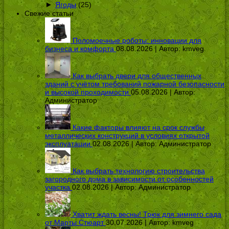
►
Ягоды
(25)
Свежие статьи
Поломоечные роботы: инновации для
бизнеса и комфорта
08.08.2026 | Автор:
kmveg
Как выбрать двери для общественных
зданий с учётом требований пожарной безопасности
и высокой проходимости
05.08.2026 | Автор:
Администратор
Какие факторы влияют на срок службы
металлических конструкций в условиях открытой
эксплуатации
02.08.2026 | Автор:
Администратор
Как выбрать технологию строительства
загородного дома в зависимости от особенностей
участка
02.08.2026 | Автор:
Администратор
Хватит ждать весны! Трюк для зимнего сада
от Марты Стюарт
30.07.2026 | Автор:
kmveg