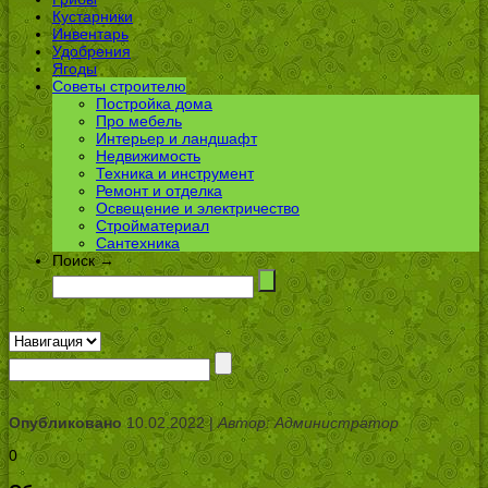
Кустарники
Инвентарь
Удобрения
Ягоды
Советы строителю
Постройка дома
Про мебель
Интерьер и ландшафт
Недвижимость
Техника и инструмент
Ремонт и отделка
Освещение и электричество
Стройматериал
Сантехника
Поиск →
Опубликовано
10.02.2022 |
Автор: Администратор
0