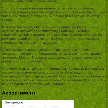
магазин, коих сейчас очень много.
Это официальный производитель. То есть вся продукция,
представленная в каталоге, собственного производства. Это уже
говорит о стопроцентной оригинальности и высоком качестве
товара.
А отсутствие посредников, так как в данном формате они не
нужные, исключает дополнительную наценку. Поэтому
стоимость самая выгодная на рынке. Компания не первый год
работает в этой сфере, имеет безупречную репутацию, дает
стопроцентные гарантии качества.
Ознакомиться с информацией о самом производителе,
продукции, которую он предлагает, актуальным прайс-листом и
не только. Металл Профиль работает как с розничными, так и
оптовыми покупателями.
Это могут быть физические и юридические лица. Для крупных и
постоянных клиентов предлагаются особые, еще более
выгодные условия сотрудничества. Если есть вопросы, задать их
можно менеджеру компании по номеру телефона: 8 800 100-10-
01 и получить подробную консультацию.
Ассортимент