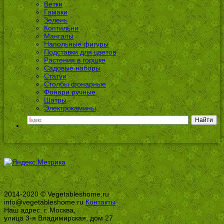
Ветки
Гамаки
Зелень
Коптильни
Мангалы
Напольные фигуры
Подставки для цветов
Растения в горшке
Садовые наборы
Статуи
Столбы фонарные
Фонари ручные
Шатры
Электрокамины
2014-2020 © Vegetableshome.ru
info@vegetableshome.ru
Контакты
Наш адрес: г. Москва,
улица 3-я Владимирская, дом 27