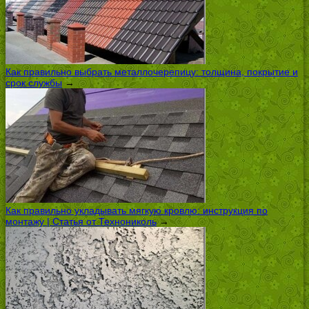
Как правильно выбрать металлочерепицу: толщина, покрытие и
срок службы
→
Как правильно укладывать мягкую кровлю: инструкция по
монтажу | Статья от Технониколь
→