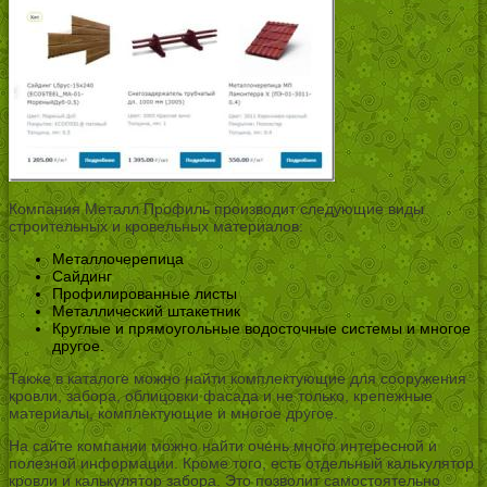
Компания Металл Профиль производит следующие виды
строительных и кровельных материалов:
Металлочерепица
Сайдинг
Профилированные листы
Металлический штакетник
Круглые и прямоугольные водосточные системы и многое
другое.
Также в каталоге можно найти комплектующие для сооружения
кровли, забора, облицовки фасада и не только, крепежные
материалы, комплектующие и многое другое.
На сайте компании можно найти очень много интересной и
полезной информации. Кроме того, есть отдельный калькулятор
кровли и калькулятор забора. Это позволит самостоятельно