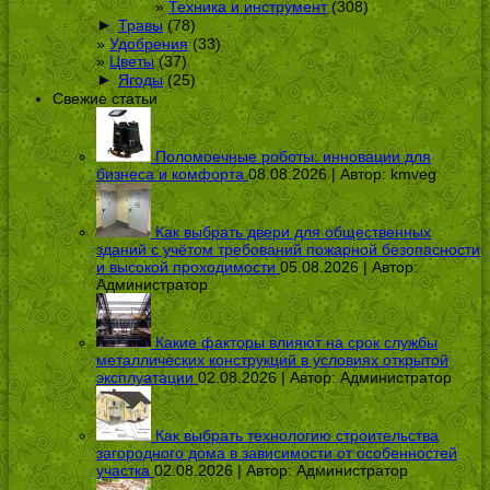
Техника и инструмент
(308)
►
Травы
(78)
Удобрения
(33)
Цветы
(37)
►
Ягоды
(25)
Свежие статьи
Поломоечные роботы: инновации для
бизнеса и комфорта
08.08.2026 | Автор:
kmveg
Как выбрать двери для общественных
зданий с учётом требований пожарной безопасности
и высокой проходимости
05.08.2026 | Автор:
Администратор
Какие факторы влияют на срок службы
металлических конструкций в условиях открытой
эксплуатации
02.08.2026 | Автор:
Администратор
Как выбрать технологию строительства
загородного дома в зависимости от особенностей
участка
02.08.2026 | Автор:
Администратор