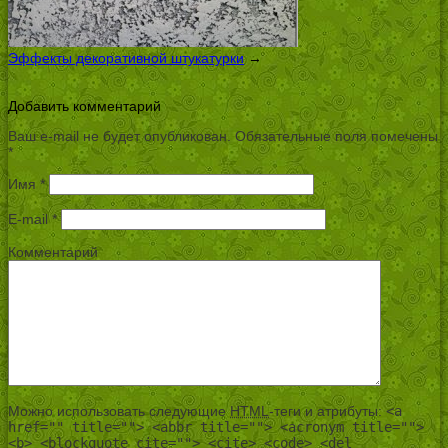
Эффекты декоративной штукатурки
→
Добавить комментарий
Ваш e-mail не будет опубликован.
Обязательные поля помечены
*
Имя
*
E-mail
*
Комментарий
Можно использовать следующие
HTML
-теги и атрибуты:
<a
href="" title=""> <abbr title=""> <acronym title="">
<b> <blockquote cite=""> <cite> <code> <del