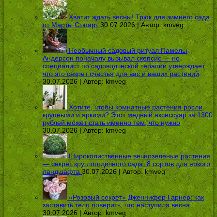
Хватит ждать весны! Трюк для зимнего сада
от Марты Стюарт
30.07.2026 | Автор:
kmveg
Необычный садовый ритуал Памелы
Андерсон поначалу вызывал скепсис — но
специалист по садоводческой терапии утверждает,
что это секрет счастья для вас и ваших растений
30.07.2026 | Автор:
kmveg
Хотите, чтобы комнатные растения росли
крупными и яркими? Этот медный аксессуар за 1300
рублей может стать именно тем, что нужно
30.07.2026 | Автор:
kmveg
Широколиственные вечнозеленые растения
— секрет круглогодичного сада: 8 сортов для яркого
ландшафта
30.07.2026 | Автор:
kmveg
«Розовый секрет» Дженнифер Гарнер: как
заставить тело поверить, что наступила весна
30.07.2026 | Автор:
kmveg