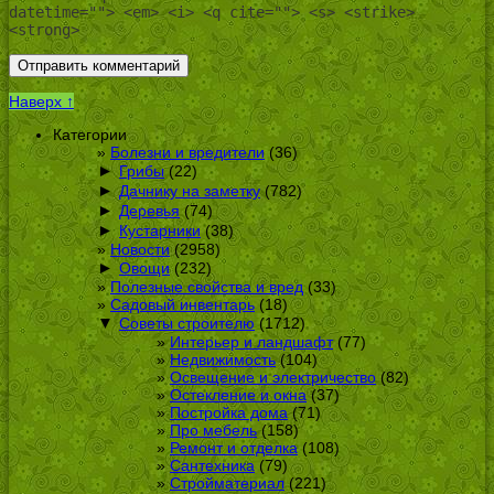
datetime=""> <em> <i> <q cite=""> <s> <strike>
<strong>
Наверх ↑
Категории
Болезни и вредители
(36)
►
Грибы
(22)
►
Дачнику на заметку
(782)
►
Деревья
(74)
►
Кустарники
(38)
Новости
(2958)
►
Овощи
(232)
Полезные свойства и вред
(33)
Садовый инвентарь
(18)
▼
Советы строителю
(1712)
Интерьер и ландшафт
(77)
Недвижимость
(104)
Освещение и электричество
(82)
Остекление и окна
(37)
Постройка дома
(71)
Про мебель
(158)
Ремонт и отделка
(108)
Сантехника
(79)
Стройматериал
(221)