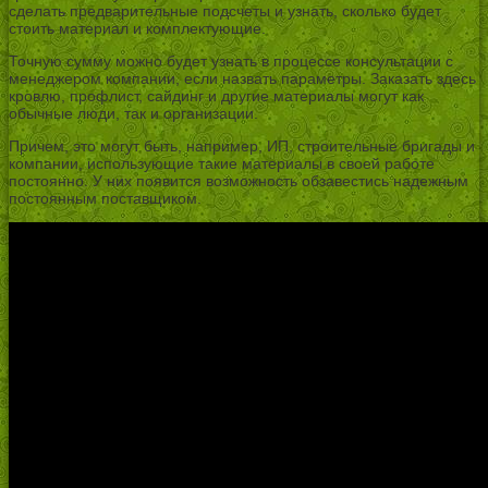
сделать предварительные подсчеты и узнать, сколько будет
стоить материал и комплектующие.
Точную сумму можно будет узнать в процессе консультации с
менеджером компании, если назвать параметры. Заказать здесь
кровлю, профлист, сайдинг и другие материалы могут как
обычные люди, так и организации.
Причем, это могут быть, например, ИП, строительные бригады и
компании, использующие такие материалы в своей работе
постоянно. У них появится возможность обзавестись надежным
постоянным поставщиком.