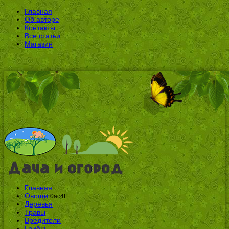
Главная
Об авторе
Контакты
Все статьи
Магазин
Главная
Овощи
0ac4ff
Деревья
Травы
Вредители
Грибы