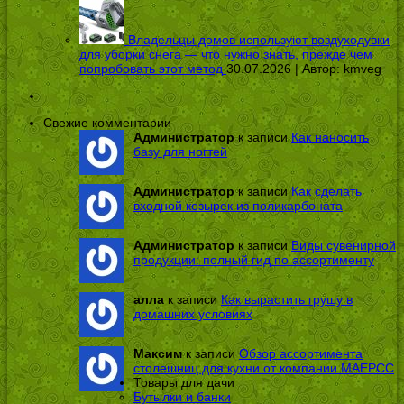
Владельцы домов используют воздуходувки
для уборки снега — что нужно знать, прежде чем
попробовать этот метод
30.07.2026 | Автор:
kmveg
Свежие комментарии
Администратор
к записи
Как наносить
базу для ногтей
Администратор
к записи
Как сделать
входной козырек из поликарбоната
Администратор
к записи
Виды сувенирной
продукции: полный гид по ассортименту
алла
к записи
Как вырастить грушу в
домашних условиях
Максим
к записи
Обзор ассортимента
столешниц для кухни от компании МАЕРСС
Товары для дачи
Бутылки и банки