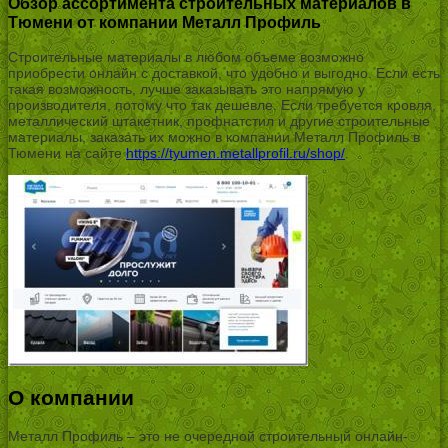
Обзор ассортимента строительных материалов в
Тюмени от компании Металл Профиль
Строительные материалы в любом объеме возможно
приобрести онлайн с доставкой, что удобно и выгодно. Если есть
такая возможность, лучше заказывать это напрямую у
производителя, потому что так дешевле. Если требуется кровля,
металлический штакетник, профнатстил и другие строительные
материалы, заказать их можно в компании Металл Профиль в
Тюмени на сайте
https://tyumen.metallprofil.ru/shop/
.
О компании
Металл Профиль – это не очередной строительный онлайн-