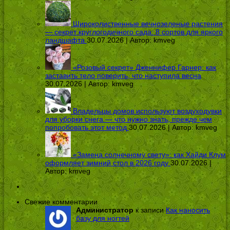
Широколиственные вечнозеленые растения
— секрет круглогодичного сада: 8 сортов для яркого
ландшафта
30.07.2026 | Автор:
kmveg
«Розовый секрет» Дженнифер Гарнер: как
заставить тело поверить, что наступила весна
30.07.2026 | Автор:
kmveg
Владельцы домов используют воздуходувки
для уборки снега — что нужно знать, прежде чем
попробовать этот метод
30.07.2026 | Автор:
kmveg
«Замена солнечному свету»: как Хайди Клум
оформляет зимний стол в 2026 году
30.07.2026 |
Автор:
kmveg
Свежие комментарии
Администратор
к записи
Как наносить
базу для ногтей