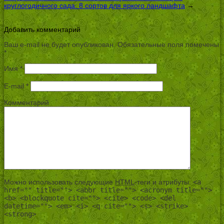
круглогодичного сада: 8 сортов для яркого ландшафта
→
Добавить комментарий
Ваш e-mail не будет опубликован.
Обязательные поля помечены
*
Имя
*
E-mail
*
Комментарий
Можно использовать следующие
HTML
-теги и атрибуты:
<a
href="" title=""> <abbr title=""> <acronym title="">
<b> <blockquote cite=""> <cite> <code> <del
datetime=""> <em> <i> <q cite=""> <s> <strike>
<strong>