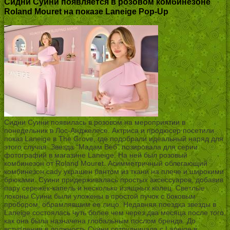
Сидни Суини появляется в розовом комбинезоне
Roland Mouret на показе Laneige Pop-Up
Сидни Суини появилась в розовом на мероприятии в
понедельник в Лос-Анджелесе. Актриса и продюсер посетили
показ Laneige в The Grove, где подобрали идеальный наряд для
этого случая. Звезда “Мадам Веб” позировала для серии
фотографий в магазине Laneige. На ней был розовый
комбинезон от Roland Mouret. Асимметричный облегающий
комбинезон cady украшен бантом из ткани на плече и широкими
брюками. Суини придерживалась простых аксессуаров, добавив
пару сережек-капель и несколько изящных колец. Светлые
локоны Суини были уложены в простой пучок с боковым
пробором, обрамлявшим ее лицо. Недавняя поездка звезды в
Laneige состоялась чуть более чем через два месяца после того,
как она была назначена глобальным послом бренда. До
вступления в должность Суини сотрудничала с Laneige в