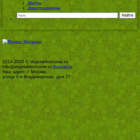
Шатры
Электрокамины
2014-2020 © Vegetableshome.ru
info@vegetableshome.ru
Контакты
Наш адрес: г. Москва,
улица 3-я Владимирская, дом 27