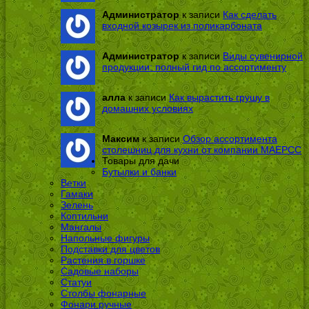
Администратор
к записи
Как сделать
входной козырек из поликарбоната
Администратор
к записи
Виды сувенирной
продукции: полный гид по ассортименту
алла
к записи
Как вырастить грушу в
домашних условиях
Максим
к записи
Обзор ассортимента
столешниц для кухни от компании МАЕРСС
Товары для дачи
Бутылки и банки
Ветки
Гамаки
Зелень
Коптильни
Мангалы
Напольные фигуры
Подставки для цветов
Растения в горшке
Садовые наборы
Статуи
Столбы фонарные
Фонари ручные