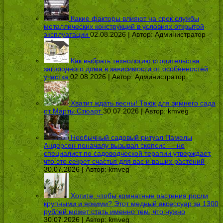
Какие факторы влияют на срок службы
металлических конструкций в условиях открытой
эксплуатации
02.08.2026 | Автор:
Администратор
Как выбрать технологию строительства
загородного дома в зависимости от особенностей
участка
02.08.2026 | Автор:
Администратор
Хватит ждать весны! Трюк для зимнего сада
от Марты Стюарт
30.07.2026 | Автор:
kmveg
Необычный садовый ритуал Памелы
Андерсон поначалу вызывал скепсис — но
специалист по садоводческой терапии утверждает,
что это секрет счастья для вас и ваших растений
30.07.2026 | Автор:
kmveg
Хотите, чтобы комнатные растения росли
крупными и яркими? Этот медный аксессуар за 1300
рублей может стать именно тем, что нужно
30.07.2026 | Автор:
kmveg