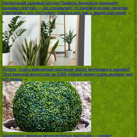
Необычный садовый ритуал Памелы Андерсон поначалу
вызывал скепсис — но специалист по садоводческой терапии
утверждает, что это секрет счастья для вас и ваших растений
→
Хотите, чтобы комнатные растения росли крупными и яркими?
Этот медный аксессуар за 1300 рублей может стать именно тем,
что нужно
→
Широколиственные вечнозеленые растения — секрет