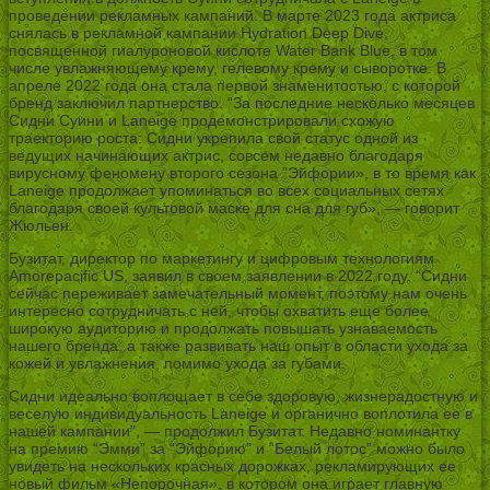
проведении рекламных кампаний. В марте 2023 года актриса
снялась в рекламной кампании Hydration Deep Dive,
посвященной гиалуроновой кислоте Water Bank Blue, в том
числе увлажняющему крему, гелевому крему и сыворотке. В
апреле 2022 года она стала первой знаменитостью, с которой
бренд заключил партнерство. “За последние несколько месяцев
Сидни Суини и Laneige продемонстрировали схожую
траекторию роста: Сидни укрепила свой статус одной из
ведущих начинающих актрис, совсем недавно благодаря
вирусному феномену второго сезона ”Эйфории», в то время как
Laneige продолжает упоминаться во всех социальных сетях
благодаря своей культовой маске для сна для губ», — говорит
Жюльен.
Бузитат, директор по маркетингу и цифровым технологиям
Amorepacific US, заявил в своем заявлении в 2022 году. “Сидни
сейчас переживает замечательный момент, поэтому нам очень
интересно сотрудничать с ней, чтобы охватить еще более
широкую аудиторию и продолжать повышать узнаваемость
нашего бренда, а также развивать наш опыт в области ухода за
кожей и увлажнения, помимо ухода за губами.
Сидни идеально воплощает в себе здоровую, жизнерадостную и
веселую индивидуальность Laneige и органично воплотила ее в
нашей кампании”, — продолжил Бузитат. Недавно номинантку
на премию “Эмми” за “Эйфорию” и “Белый лотос” можно было
увидеть на нескольких красных дорожках, рекламирующих ее
новый фильм «Непорочная», в котором она играет главную