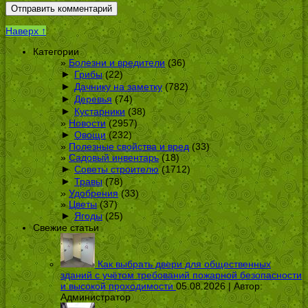
Наверх ↑
Категории
Болезни и вредители
(36)
►
Грибы
(22)
►
Дачнику на заметку
(782)
►
Деревья
(74)
►
Кустарники
(38)
Новости
(2957)
►
Овощи
(232)
Полезные свойства и вред
(33)
Садовый инвентарь
(18)
►
Советы строителю
(1712)
►
Травы
(78)
Удобрения
(33)
Цветы
(37)
►
Ягоды
(25)
Свежие статьи
Как выбрать двери для общественных
зданий с учётом требований пожарной безопасности
и высокой проходимости
05.08.2026 | Автор:
Администратор