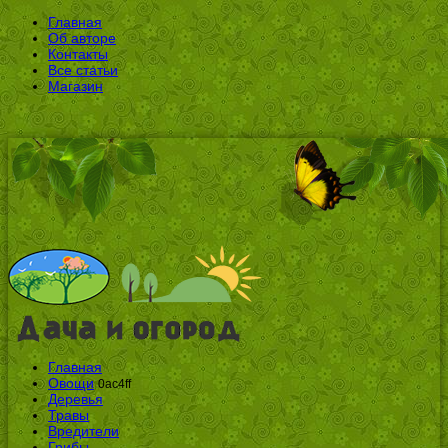
Главная
Об авторе
Контакты
Все статьи
Магазин
Главная
Овощи
0ac4ff
Деревья
Травы
Вредители
Грибы