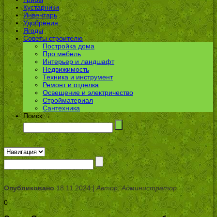
Кустарники
Инвентарь
Удобрения
Ягоды
Советы строителю
Постройка дома
Про мебель
Интерьер и ландшафт
Недвижимость
Техника и инструмент
Ремонт и отделка
Освещение и электричество
Стройматериал
Сантехника
Поиск →
Опубликовано
18.11.2024 |
Автор: Администратор
0