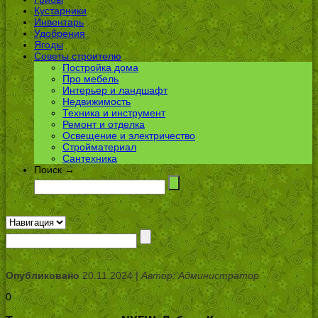
Кустарники
Инвентарь
Удобрения
Ягоды
Советы строителю
Постройка дома
Про мебель
Интерьер и ландшафт
Недвижимость
Техника и инструмент
Ремонт и отделка
Освещение и электричество
Стройматериал
Сантехника
Поиск →
Опубликовано
20.11.2024 |
Автор: Администратор
0