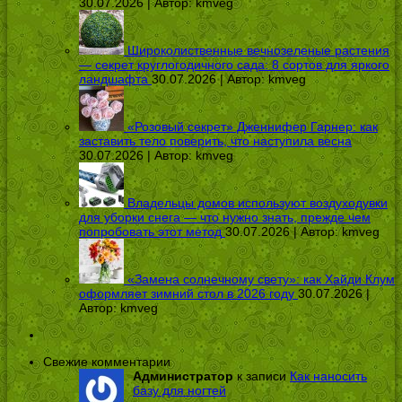
30.07.2026 | Автор:
kmveg
Широколиственные вечнозеленые растения
— секрет круглогодичного сада: 8 сортов для яркого
ландшафта
30.07.2026 | Автор:
kmveg
«Розовый секрет» Дженнифер Гарнер: как
заставить тело поверить, что наступила весна
30.07.2026 | Автор:
kmveg
Владельцы домов используют воздуходувки
для уборки снега — что нужно знать, прежде чем
попробовать этот метод
30.07.2026 | Автор:
kmveg
«Замена солнечному свету»: как Хайди Клум
оформляет зимний стол в 2026 году
30.07.2026 |
Автор:
kmveg
Свежие комментарии
Администратор
к записи
Как наносить
базу для ногтей