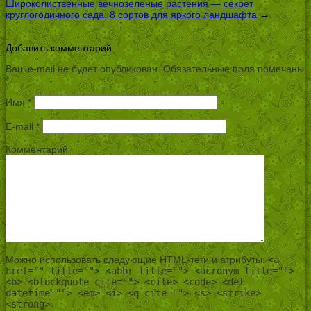
Широколиственные вечнозеленые растения — секрет
круглогодичного сада: 8 сортов для яркого ландшафта
→
Добавить комментарий
Ваш e-mail не будет опубликован.
Обязательные поля помечены
*
Имя
*
E-mail
*
Комментарий
Можно использовать следующие
HTML
-теги и атрибуты:
<a
href="" title=""> <abbr title=""> <acronym title="">
<b> <blockquote cite=""> <cite> <code> <del
datetime=""> <em> <i> <q cite=""> <s> <strike>
<strong>