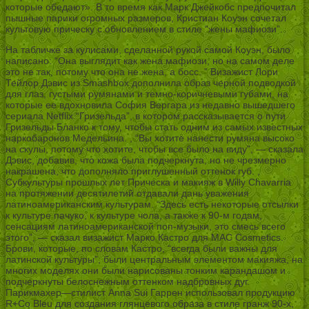
которые обедают». В то время как Марк Джейкобс предпочитал
пышные парики огромных размеров, Кристиан Коуэн сочетал
культовую прическу с обновлением в стиле “жены мафиози”.
На табличке за кулисами, сделанной рукой самой Коуэн, было
написано: “Она выглядит как жена мафиози, но на самом деле
это не так, потому что она не жена, а босс. ” Визажист Лори
Тейлор Дэвис из Smashbox дополнила образ черной подводкой
для глаз, густыми румянами и темно-коричневыми губами, на
которые ее вдохновила София Вергара из недавно вышедшего
сериала Netflix “Гризельда”, в котором рассказывается о пути
Гризельды Бланко к тому, чтобы стать одним из самых известных
наркобаронов Медельина. , “Вы хотите нанести румяна высоко
на скулы, потому что хотите, чтобы все было на виду”, — сказала
Дэвис, добавив, что кожа была подчеркнута, но не чрезмерно
накрашена, что дополняло приглушенный оттенок губ. ,
Субкультуры прошлых лет Прическа и макияж в Willy Chavarria
на протяжении десятилетий отдавали дань уважения
латиноамериканским культурам. “Здесь есть некоторые отсылки
к культуре пачуко, к культуре чола, а также к 90-м годам,
сенсациям латиноамериканской поп-музыки, это смесь всего
этого”, — сказал визажист Марко Кастро для MAC Cosmetics.
Брови, которые, по словам Кастро, “всегда были важны для
латинской культуры”, были центральным элементом макияжа, на
многих моделях они были нарисованы тонким карандашом и
подчеркнуты белоснежным оттенком надбровных дуг.
Парикмахер—стилист Anna Sui Гаррен использовал продукцию
R+Co Bleu для создания глянцевого образа в стиле гранж 90-х,