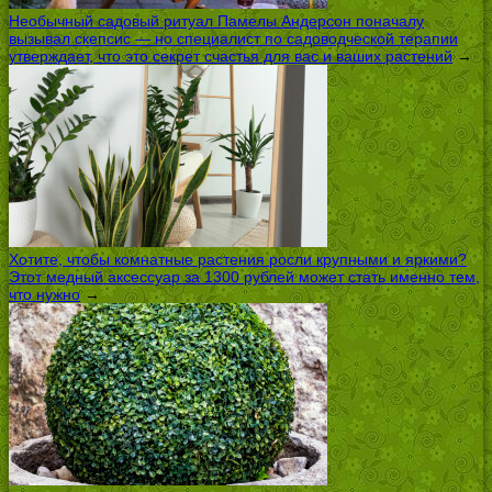
Необычный садовый ритуал Памелы Андерсон поначалу
вызывал скепсис — но специалист по садоводческой терапии
утверждает, что это секрет счастья для вас и ваших растений
→
Хотите, чтобы комнатные растения росли крупными и яркими?
Этот медный аксессуар за 1300 рублей может стать именно тем,
что нужно
→