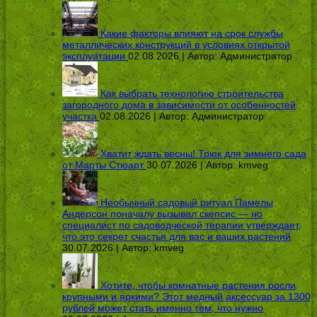
Какие факторы влияют на срок службы
металлических конструкций в условиях открытой
эксплуатации
02.08.2026 | Автор:
Администратор
Как выбрать технологию строительства
загородного дома в зависимости от особенностей
участка
02.08.2026 | Автор:
Администратор
Хватит ждать весны! Трюк для зимнего сада
от Марты Стюарт
30.07.2026 | Автор:
kmveg
Необычный садовый ритуал Памелы
Андерсон поначалу вызывал скепсис — но
специалист по садоводческой терапии утверждает,
что это секрет счастья для вас и ваших растений
30.07.2026 | Автор:
kmveg
Хотите, чтобы комнатные растения росли
крупными и яркими? Этот медный аксессуар за 1300
рублей может стать именно тем, что нужно