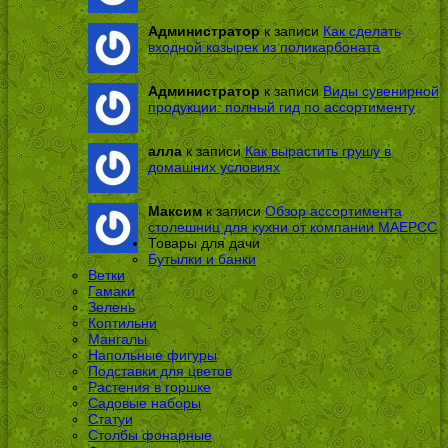
Администратор
к записи
Как сделать
входной козырек из поликарбоната
Администратор
к записи
Виды сувенирной
продукции: полный гид по ассортименту
алла
к записи
Как вырастить грушу в
домашних условиях
Максим
к записи
Обзор ассортимента
столешниц для кухни от компании МАЕРСС
Товары для дачи
Бутылки и банки
Ветки
Гамаки
Зелень
Коптильни
Мангалы
Напольные фигуры
Подставки для цветов
Растения в горшке
Садовые наборы
Статуи
Столбы фонарные