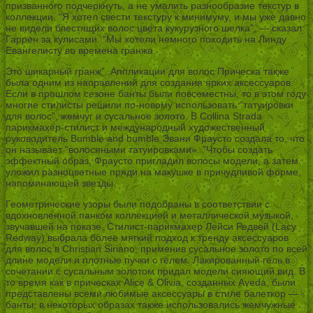
призванного подчеркнуть, а не умалить разнообразие текстур в
коллекции. “Я хотел свести текстуру к минимуму, и мы уже давно
не видели блестящих волос цвета кукурузного шелка”, — сказал
Гаррен за кулисами. “Мы хотели немного походить на Линду
Евангелисту во времена гранжа.
Это шикарный гранж”. Аппликации для волос Прическа также
была одним из направлений для создания ярких аксессуаров.
Если в прошлом сезоне банты были повсеместны, то в этом году
многие стилисты решили по-новому использовать “татуировки
для волос”, жемчуг и сусальное золото. В Collina Strada
парикмахер-стилист и международный художественный
руководитель Bumble and bumble Эвани Фраусто создала то, что
он называет “волосяными татуировками». ”Чтобы создать
эффектный образ, Фраусто пригладил волосы модели, а затем
уложил разноцветные пряди на макушке в причудливой форме,
напоминающей звезды.
Геометрические узоры были подобраны в соответствии с
вдохновленной панком коллекцией и металлической музыкой,
звучавшей на показе. Стилист-парикмахер Лейси Редвей (Lacy
Redway) выбрала более мягкий подход к тренду аксессуаров
для волос в Christian Siriano, применив сусальное золото по всей
длине модели и плотные пучки с гелем. Лакированный гель в
сочетании с сусальным золотом придал модели сияющий вид. В
то время как в прическах Alice & Olivia, созданных Aveda, были
представлены всеми любимые аксессуары в стиле балеткор —
банты, в некоторых образах также использовались жемчужные