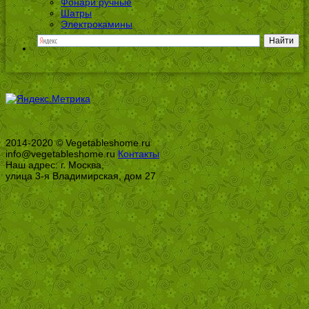
Фонари ручные
Шатры
Электрокамины
2014-2020 © Vegetableshome.ru
info@vegetableshome.ru
Контакты
Наш адрес: г. Москва,
улица 3-я Владимирская, дом 27