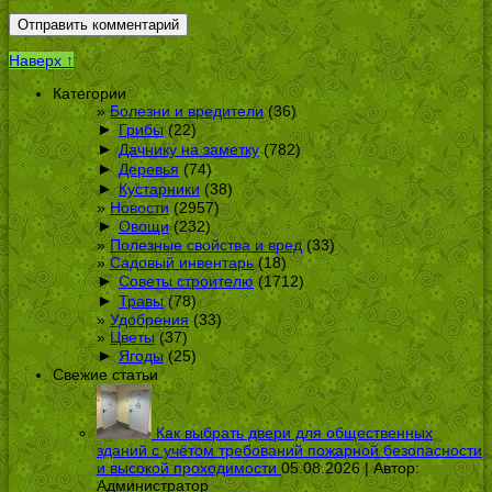
Наверх ↑
Категории
Болезни и вредители
(36)
►
Грибы
(22)
►
Дачнику на заметку
(782)
►
Деревья
(74)
►
Кустарники
(38)
Новости
(2957)
►
Овощи
(232)
Полезные свойства и вред
(33)
Садовый инвентарь
(18)
►
Советы строителю
(1712)
►
Травы
(78)
Удобрения
(33)
Цветы
(37)
►
Ягоды
(25)
Свежие статьи
Как выбрать двери для общественных
зданий с учётом требований пожарной безопасности
и высокой проходимости
05.08.2026 | Автор:
Администратор