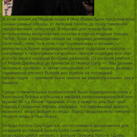
В этом сезоне на Неделе моды в Нью-Йорке были представлены
самые разные образы, от лебедей Капоте до представителей
эксцентричных субкультур. В образах для показа были
использованы исторические отсылки и самые модные тренды
TikTok. Если в прошлом сезоне на подиумах доминировал
балетный стиль, то в этом году парикмахеры и визажисты
вернулись к более индивидуалистичным подходам к красоте —
например, к татуировкам на волосах, черной подводке для глаз
в стиле панк и парикам больших размеров. От начесов beehive
от Марка Джейкобса до причесок от Helmut Lang — “Мы делаем
красивые прически, а затем смешиваем их”, — сказала Джавара,
парикмахер-стилист Bumble and bumble на последней
презентации — прически были такими же разнообразными, как и
макияж.
Среди отличительных особенностей были подведенные глаза у
Кристиана Коуэна и отсылки к звездам латиноамериканской поп-
музыки 90-х у Вилли Чаваррии. Хотя у каждого шоу был свой
подход к созданию образа, очевидно, что сдержанная красота,
возможно, скоро выйдет из моды. Здесь представлены новинки с
Недели моды в Нью-Йорке.
Лебеди Капоте Сообщается, что источником вдохновения для
создания коллекций beauty looks также послужил
возрождающийся интерес к фильму Трумэна Капоте «Дамы,