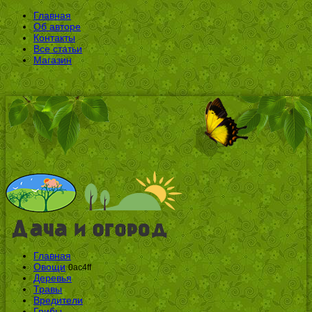
Главная
Об авторе
Контакты
Все статьи
Магазин
Главная
Овощи
0ac4ff
Деревья
Травы
Вредители
Грибы