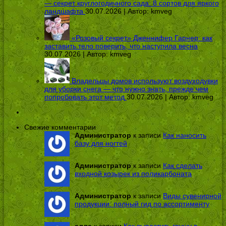
— секрет круглогодичного сада: 8 сортов для яркого
ландшафта
30.07.2026 | Автор:
kmveg
«Розовый секрет» Дженнифер Гарнер: как
заставить тело поверить, что наступила весна
30.07.2026 | Автор:
kmveg
Владельцы домов используют воздуходувки
для уборки снега — что нужно знать, прежде чем
попробовать этот метод
30.07.2026 | Автор:
kmveg
Свежие комментарии
Администратор
к записи
Как наносить
базу для ногтей
Администратор
к записи
Как сделать
входной козырек из поликарбоната
Администратор
к записи
Виды сувенирной
продукции: полный гид по ассортименту
алла
к записи
Как вырастить грушу в