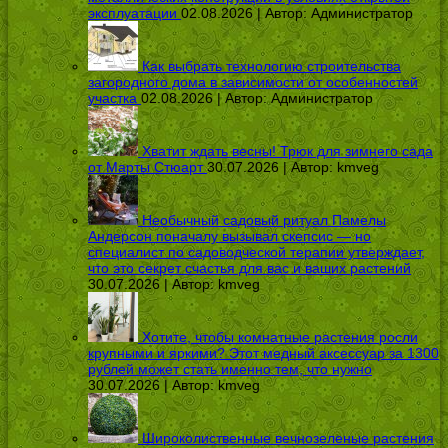
эксплуатации
02.08.2026 | Автор:
Администратор
Как выбрать технологию строительства
загородного дома в зависимости от особенностей
участка
02.08.2026 | Автор:
Администратор
Хватит ждать весны! Трюк для зимнего сада
от Марты Стюарт
30.07.2026 | Автор:
kmveg
Необычный садовый ритуал Памелы
Андерсон поначалу вызывал скепсис — но
специалист по садоводческой терапии утверждает,
что это секрет счастья для вас и ваших растений
30.07.2026 | Автор:
kmveg
Хотите, чтобы комнатные растения росли
крупными и яркими? Этот медный аксессуар за 1300
рублей может стать именно тем, что нужно
30.07.2026 | Автор:
kmveg
Широколиственные вечнозеленые растения