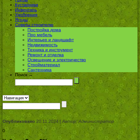
Кустарники
Инвентарь
Удобрения
Ягоды
Советы строителю
Постройка дома
Про мебель
Интерьер и ландшафт
Недвижимость
Техника и инструмент
Ремонт и отделка
Освещение и электричество
Стройматериал
Сантехника
Поиск →
Опубликовано
20.11.2024 |
Автор: Администратор
0