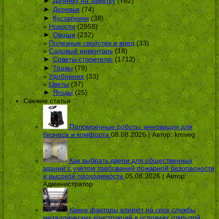
►
Дачнику на заметку
(782)
►
Деревья
(74)
►
Кустарники
(38)
Новости
(2958)
►
Овощи
(232)
Полезные свойства и вред
(33)
Садовый инвентарь
(18)
►
Советы строителю
(1712)
►
Травы
(78)
Удобрения
(33)
Цветы
(37)
►
Ягоды
(25)
Свежие статьи
Поломоечные роботы: инновации для
бизнеса и комфорта
08.08.2026 | Автор:
kmveg
Как выбрать двери для общественных
зданий с учётом требований пожарной безопасности
и высокой проходимости
05.08.2026 | Автор:
Администратор
Какие факторы влияют на срок службы
металлических конструкций в условиях открытой