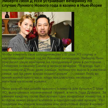
Умберто Леон Д’Уссе устраивает вечеринку по
случаю Лунного Нового года в казино в Нью-Йорке
Чтобы отметить свое сотрудничество с D’Usse XO cognac и
наступающий Новый год по Лунному календарю, Умберто Леон
пригласил узкую компанию на праздничный ужин в ресторане
Chinatown restaurant Casino в четверг вечером. “Я всегда был
поклонником Д’Уссе, даже раньше, потому что вырос в азиатской
семье, где на ужин всегда подают коньяк”, — сказал Леон во
время коктейльного часа, когда предлагалось несколько
напитков на основе коньяка.
Леон разработал дизайн красного конверта для бутылок D’Usse
XO, выпущенных ограниченной серией, в честь Года Дракона. За
ужином каждому гостю был вручен один из красных конвертов, в
котором лежал рецепт коктейля и однодолларовая купюра. “По
традиции мы кладем мандарин или цитрусовый фрукт в конверт
на подушке, чтобы по-настоящему привлечь удачу в новом