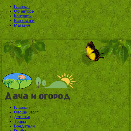
Главная
Об авторе
Контакты
Все статьи
Магазин
Главная
Овощи
0ac4ff
Деревья
Травы
Вредители
Грибы