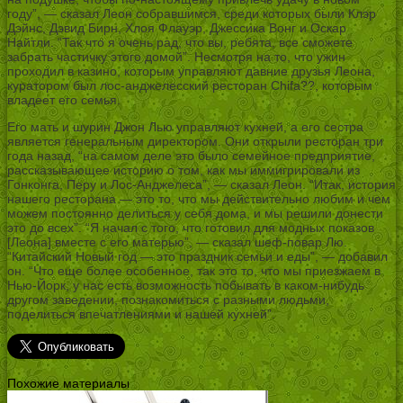
году”, — сказал Леон собравшимся, среди которых были Клэр
Дэйнс, Дэвид Бирн, Хлоя Флауэр, Джессика Вонг и Оскар
Найтли. “Так что я очень рад, что вы, ребята, все сможете
забрать частичку этого домой”. Несмотря на то, что ужин
проходил в казино, которым управляют давние друзья Леона,
куратором был лос-анджелесский ресторан Chifa??, которым
владеет его семья.
Его мать и шурин Джон Лью управляют кухней, а его сестра
является генеральным директором. Они открыли ресторан три
года назад, “на самом деле это было семейное предприятие,
рассказывающее историю о том, как мы иммигрировали из
Гонконга, Перу и Лос-Анджелеса”, — сказал Леон. “Итак, история
нашего ресторана — это то, что мы действительно любим и чем
можем постоянно делиться у себя дома, и мы решили донести
это до всех”. “Я начал с того, что готовил для модных показов
[Леона] вместе с его матерью”, — сказал шеф-повар Лю.
“Китайский Новый год — это праздник семьи и еды”, — добавил
он. “Что еще более особенное, так это то, что мы приезжаем в
Нью-Йорк, у нас есть возможность побывать в каком-нибудь
другом заведении, познакомиться с разными людьми,
поделиться впечатлениями и нашей кухней”.
Похожие материалы