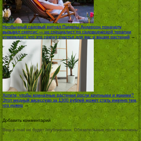
Необычный садовый ритуал Памелы Андерсон поначалу
вызывал скепсис — но специалист по садоводческой терапии
утверждает, что это секрет счастья для вас и ваших растений
→
Хотите, чтобы комнатные растения росли крупными и яркими?
Этот медный аксессуар за 1300 рублей может стать именно тем,
что нужно
→
Добавить комментарий
Ваш e-mail не будет опубликован.
Обязательные поля помечены
*