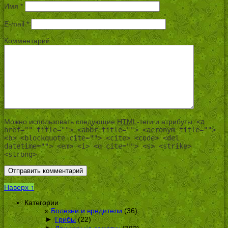
Имя
*
E-mail
*
Комментарий
Можно использовать следующие
HTML
-теги и атрибуты:
<a
href="" title=""> <abbr title=""> <acronym title="">
<b> <blockquote cite=""> <cite> <code> <del
datetime=""> <em> <i> <q cite=""> <s> <strike>
<strong>
Наверх ↑
Категории
Болезни и вредители
(36)
►
Грибы
(22)