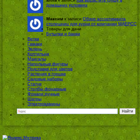
домашних условиях
Максим
к записи
Обзор ассортимента
столешниц для кухни от компании МАЕРСС
Товары для дачи
Бутылки и банки
Ветки
Гамаки
Зелень
Коптильни
Мангалы
Напольные фигуры
Подставки для цветов
Растения в горшке
Садовые наборы
Статуи
Столбы фонарные
Фонари ручные
Шатры
Электрокамины