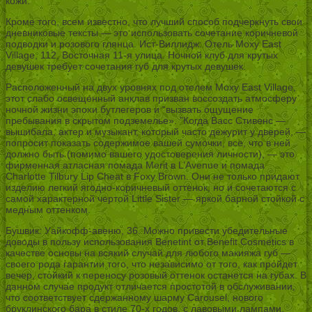
кожи.
Кроме того, всем известно, что лучший способ подчеркнуть свои
дневниковые тексты — это использовать сочетание коричневой
подводки и розового глянца. Ист-Виллидж: Отель Moxy East
Village, 112, Восточная 11-я улица. Ночной клуб для крутых
девушек требует сочетания губ для крутых девушек.
Расположенный на двух уровнях под отелем Moxy East Village,
этот слабо освещенный анклав призван воссоздать атмосферу
ночной жизни эпохи бутлегеров и “вызвать ощущение
пребывания в скрытом подземелье». ”Когда Васс Стивенс —
вышибала, актер и музыкант, который часто дежурит у дверей, —
попросит показать содержимое вашей сумочки, все, что в ней
должно быть (помимо вашего удостоверения личности), — это
фирменная атласная помада Merit в L’Avenue и помада
Charlotte Tilbury Lip Cheat в Foxy Brown. Они не только придают
изделию легкий ягодно-коричневый оттенок, но и сочетаются с
самой характерной чертой Little Sister — яркой барной стойкой с
медным оттенком.
Бушвик: Уайкофф-авеню, 36. Можно привести убедительные
доводы в пользу использования Benetint от Benefit Cosmetics в
качестве основы на всякий случай для любого макияжа губ —
своего рода гарантии того, что независимо от того, как пройдет
вечер, стойкий к переносу розовый оттенок останется на губах. В
данном случае продукт отличается простотой в обслуживании,
что соответствует сдержанному шарму Carousel, нового
бруклинского бара в стиле 70-х годов, с лавовыми лампами,