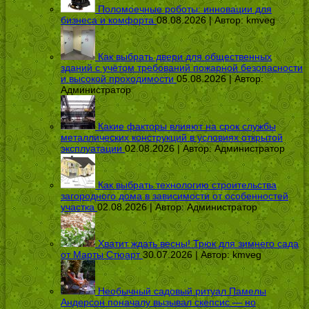
Поломоечные роботы: инновации для
бизнеса и комфорта
08.08.2026 | Автор:
kmveg
Как выбрать двери для общественных
зданий с учётом требований пожарной безопасности
и высокой проходимости
05.08.2026 | Автор:
Администратор
Какие факторы влияют на срок службы
металлических конструкций в условиях открытой
эксплуатации
02.08.2026 | Автор:
Администратор
Как выбрать технологию строительства
загородного дома в зависимости от особенностей
участка
02.08.2026 | Автор:
Администратор
Хватит ждать весны! Трюк для зимнего сада
от Марты Стюарт
30.07.2026 | Автор:
kmveg
Необычный садовый ритуал Памелы
Андерсон поначалу вызывал скепсис — но