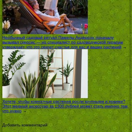
Необычный садовый ритуал Памелы Андерсон поначалу
вызывал скепсис — но специалист по садоводческой терапии
утверждает, что это секрет счастья для вас и ваших растений
→
Хотите, чтобы комнатные растения росли крупными и яркими?
Этот медный аксессуар за 1300 рублей может стать именно тем,
что нужно
→
Добавить комментарий