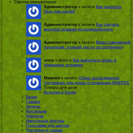
Свежие комментарии
Администратор
к записи
Как наносить
базу для ногтей
Администратор
к записи
Как сделать
входной козырек из поликарбоната
Администратор
к записи
Виды сувенирной
продукции: полный гид по ассортименту
алла
к записи
Как вырастить грушу в
домашних условиях
Максим
к записи
Обзор ассортимента
столешниц для кухни от компании МАЕРСС
Товары для дачи
Бутылки и банки
Ветки
Гамаки
Зелень
Коптильни
Мангалы
Напольные фигуры
Подставки для цветов
Растения в горшке