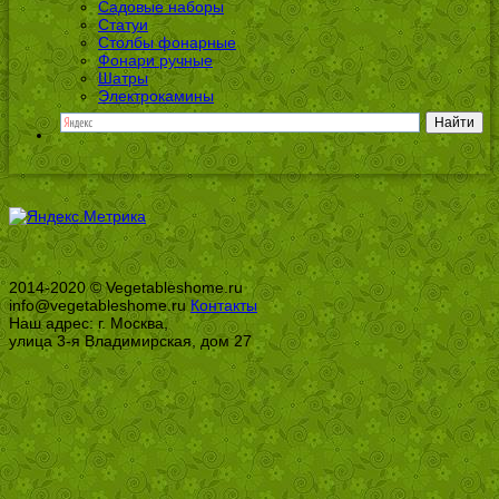
Садовые наборы
Статуи
Столбы фонарные
Фонари ручные
Шатры
Электрокамины
2014-2020 © Vegetableshome.ru
info@vegetableshome.ru
Контакты
Наш адрес: г. Москва,
улица 3-я Владимирская, дом 27