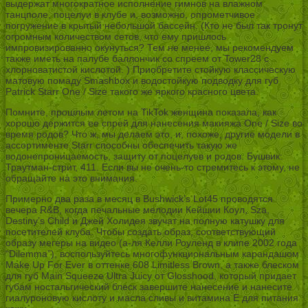
выдержат многократное исполнение гимнов на влажном
танцполе, поцелуи в клубе и, возможно, опрометчивое
погружение в крытый небольшой бассейн. (Кто не был так тронут
огромным количеством сетов, что ему пришлось
импровизированно окунуться? Тем не менее, мы рекомендуем
также иметь на палубе баллончик со спреем от Tower28 с
хлорноватистой кислотой. ) Приобретите стойкую классическую
матовую помаду Smashbox и водостойкую подводку для губ
Patrick Starr One / Size такого же яркого красного цвета.
Помните, прошлым летом на TikTok женщина показала, как
хорошо держится ее спрей для нанесения макияжа One / Size во
время родов? Что ж, мы делаем это, и, похоже, другие модели в
ассортименте Starr способны обеспечить такую же
водонепроницаемость, защиту от поцелуев и родов. Бушвик:
Траутман-стрит, 411. Если вы не очень-то стремитесь к этому, не
обращайте на это внимания.
Примерно два раза в месяц в Bushwick’s Lot45 проводятся
вечера R&B, когда печальные мелодии Кейшии Коул, Sza,
Destiny’s Child и Джей Холидея звучат на полную катушку для
посетителей клуба. Чтобы создать образ, соответствующий
образу мегеры на видео (а-ля Келли Роуленд в клипе 2002 года
“Dilemma”), воспользуйтесь многофункциональным карандашом
Make Up For Ever в оттенке 608 Limitless Brown, а также блеском
для губ Main Squeeze Ultra Juicy от Glosshood, который придает
губам ностальгический блеск завершите нанесение и нанесите
гиалуроновую кислоту и масла сливы и витамина Е для питания