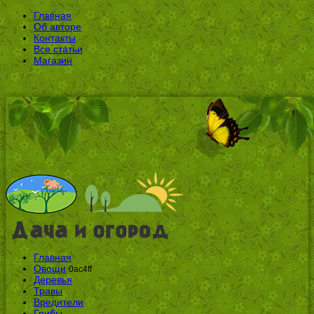
Главная
Об авторе
Контакты
Все статьи
Магазин
Главная
Овощи
0ac4ff
Деревья
Травы
Вредители
Грибы