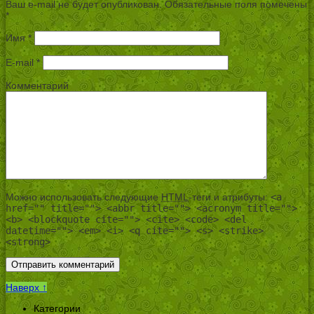
Ваш e-mail не будет опубликован.
Обязательные поля помечены
*
Имя
*
E-mail
*
Комментарий
Можно использовать следующие
HTML
-теги и атрибуты:
<a
href="" title=""> <abbr title=""> <acronym title="">
<b> <blockquote cite=""> <cite> <code> <del
datetime=""> <em> <i> <q cite=""> <s> <strike>
<strong>
Наверх ↑
Категории