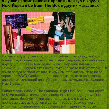
5 лучших косметических средств для губ в клубах
Нью-Йорка в Le Bain, The Box и других магазинах
Косметика для губ — это, по сути, любое сочетание двух или
более средств для губ, которые создают единый, дополняющий
друг друга образ — в моде на TikTok. Создание идеальной
комбинации иногда может быть наукой, а часто и искусством — и
почти всегда зависит от того, к чему вы стремитесь. Лето не за
горами, и WWD Weekend подготовил руководство по созданию
идеальных сочетаний для губ в пяти самых модных заведениях
Нью-Йорка.
Район мясных лавок: The Standard, High Line, Вашингтон-стрит,
848. На одной из самых оживленных крыш города, где можно
послушать брейкбит и хип-хаус танцевальную музыку (и
неоновые вывески), вечер в Le Bain требует безупречного
макияжа. Критериями отбора являются: изделия, которые