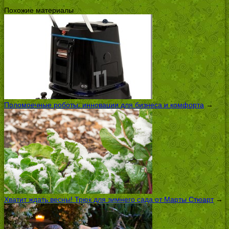
Похожие материалы
Поломоечные роботы: инновации для бизнеса и комфорта
→
Хватит ждать весны! Трюк для зимнего сада от Марты Стюарт
→