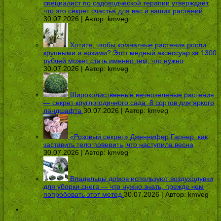
специалист по садоводческой терапии утверждает,
что это секрет счастья для вас и ваших растений
30.07.2026 | Автор:
kmveg
Хотите, чтобы комнатные растения росли
крупными и яркими? Этот медный аксессуар за 1300
рублей может стать именно тем, что нужно
30.07.2026 | Автор:
kmveg
Широколиственные вечнозеленые растения
— секрет круглогодичного сада: 8 сортов для яркого
ландшафта
30.07.2026 | Автор:
kmveg
«Розовый секрет» Дженнифер Гарнер: как
заставить тело поверить, что наступила весна
30.07.2026 | Автор:
kmveg
Владельцы домов используют воздуходувки
для уборки снега — что нужно знать, прежде чем
попробовать этот метод
30.07.2026 | Автор:
kmveg