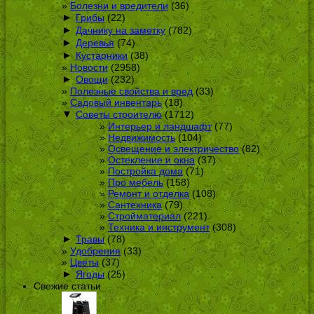
Болезни и вредители
(36)
►
Грибы
(22)
►
Дачнику на заметку
(782)
►
Деревья
(74)
►
Кустарники
(38)
Новости
(2958)
►
Овощи
(232)
Полезные свойства и вред
(33)
Садовый инвентарь
(18)
▼
Советы строителю
(1712)
Интерьер и ландшафт
(77)
Недвижимость
(104)
Освещение и электричество
(82)
Остекление и окна
(37)
Постройка дома
(71)
Про мебель
(158)
Ремонт и отделка
(108)
Сантехника
(79)
Стройматериал
(221)
Техника и инструмент
(308)
►
Травы
(78)
Удобрения
(33)
Цветы
(37)
►
Ягоды
(25)
Свежие статьи