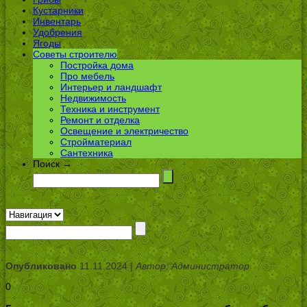
Кустарники
Инвентарь
Удобрения
Ягоды
Советы строителю
Постройка дома
Про мебель
Интерьер и ландшафт
Недвижимость
Техника и инструмент
Ремонт и отделка
Освещение и электричество
Стройматериал
Сантехника
Поиск →
Опубликовано
11.11.2024 |
Автор: Администратор
0