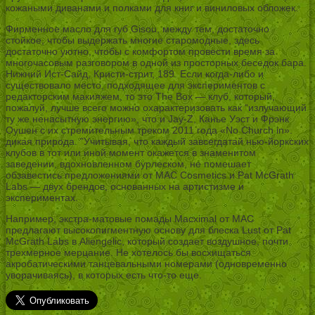
кожаными диванами и полками для книг и виниловых обложек.
Фирменное масло для губ Gisou, между тем, достаточно
стойкое, чтобы выдержать многие старомодные, здесь
достаточно уютно, чтобы с комфортом провести время за
многочасовым разговором в одной из просторных беседок бара.
Нижний Ист-Сайд, Кристи-стрит, 189. Если когда-либо и
существовало место, подходящее для экспериментов с
редакторским макияжем, то это The Box — клуб, который,
пожалуй, лучше всего можно охарактеризовать как “излучающий
ту же ненасытную энергию», что и Jay-Z, Канье Уэст и Фрэнк
Оушен с их стремительным треком 2011 года «No Church in».
дикая природа. ”Учитывая, что каждый завсегдатай нью-йоркских
клубов в тот или иной момент окажется в знаменитом
заведении, вдохновленном бурлеском, не помешает
обзавестись предложениями от MAC Cosmetics и Pat McGrath
Labs — двух брендов, основанных на артистизме и
экспериментах.
Например, экстра-матовые помады Macximal от MAC
предлагают высокопигментную основу для блеска Lust от Pat
McGrath Labs в Aliengelic, который создает воздушное, почти
трехмерное мерцание. Не хотелось бы восхищаться
акробатическими танцевальными номерами (одновременно
уворачиваясь), в которых есть что-то еще.