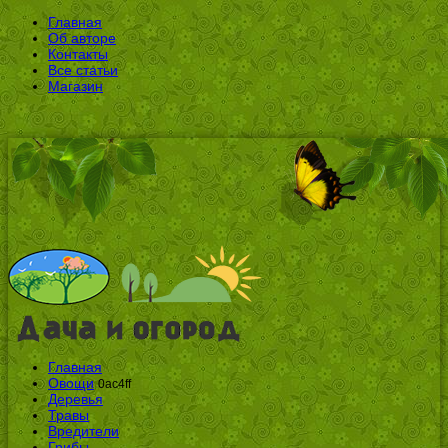
Главная
Об авторе
Контакты
Все статьи
Магазин
Главная
Овощи
0ac4ff
Деревья
Травы
Вредители
Грибы