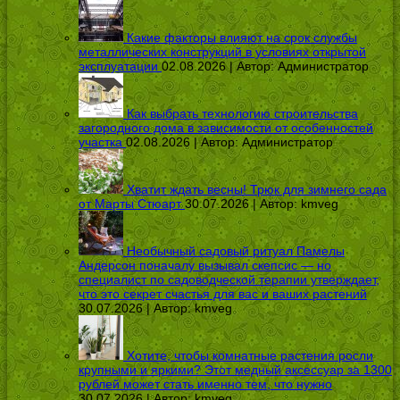
Какие факторы влияют на срок службы
металлических конструкций в условиях открытой
эксплуатации
02.08.2026 | Автор:
Администратор
Как выбрать технологию строительства
загородного дома в зависимости от особенностей
участка
02.08.2026 | Автор:
Администратор
Хватит ждать весны! Трюк для зимнего сада
от Марты Стюарт
30.07.2026 | Автор:
kmveg
Необычный садовый ритуал Памелы
Андерсон поначалу вызывал скепсис — но
специалист по садоводческой терапии утверждает,
что это секрет счастья для вас и ваших растений
30.07.2026 | Автор:
kmveg
Хотите, чтобы комнатные растения росли
крупными и яркими? Этот медный аксессуар за 1300
рублей может стать именно тем, что нужно
30.07.2026 | Автор:
kmveg