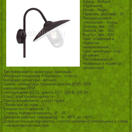
Бренд - Brilliant
(Германия),
Серия - Roger,
Гарантия, месяцев - 24,
Рекомендуемые
помещения - Улица,
Ширина, мм - 305,
Высота, мм - 365,
Выступ, мм - 400,
Цвет плафонов и
подвесок -
неокрашенный,
Цвет арматуры - под
ржавчину,
Тип поверхности
плафонов и подвесок -
прозрачный,
Тип поверхности арматуры - матовый,
Материал плафонов и подвесок - стекло,
Материал арматуры - металл,
Лампы - компактная люминесцентная (КЛЛ) ИЛИ
накаливания ИЛИ
светодиодная (LED), цоколь E27; 220 В; 100 Вт, ,
Класс электробезопасности - I,
Лампы в комплекте - отсутствуют,
Общее кол-во ламп - 1,
Количество плафонов - 1,
Степень пылевлагозащиты, IP - 44,
Диапазон рабочих температур - от -40^C до +40^C,
Дополнительные параметры - способ крепления светильника к стене
– на монтажной пластине