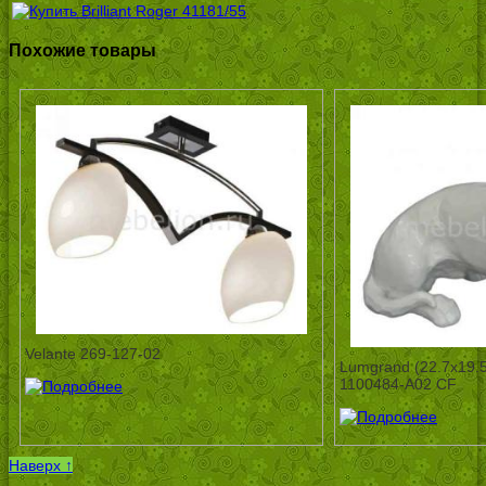
Похожие товары
Velante 269-127-02
Lumgrand (22.7х19.
1100484-A02 CF
Наверх ↑