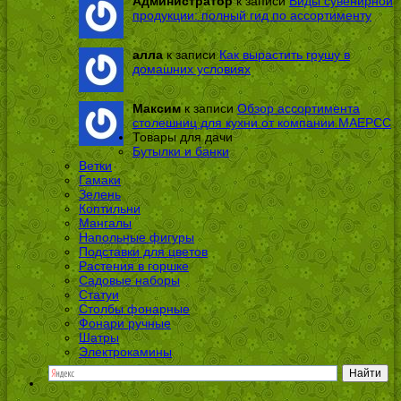
Администратор
к записи
Виды сувенирной
продукции: полный гид по ассортименту
алла
к записи
Как вырастить грушу в
домашних условиях
Максим
к записи
Обзор ассортимента
столешниц для кухни от компании МАЕРСС
Товары для дачи
Бутылки и банки
Ветки
Гамаки
Зелень
Коптильни
Мангалы
Напольные фигуры
Подставки для цветов
Растения в горшке
Садовые наборы
Статуи
Столбы фонарные
Фонари ручные
Шатры
Электрокамины