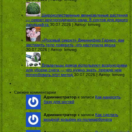
Широколиственные вечнозеленые растения
— секрет круглогодичного сада: 8 сортов для яркого
ландшафта
30.07.2026 | Автор:
kmveg
«Розовый секрет» Дженнифер Гарнер: как
заставить тело поверить, что наступила весна
30.07.2026 | Автор:
kmveg
Владельцы домов используют воздуходувки
для уборки снега — что нужно знать, прежде чем
попробовать этот метод
30.07.2026 | Автор:
kmveg
Свежие комментарии
Администратор
к записи
Как наносить
базу для ногтей
Администратор
к записи
Как сделать
входной козырек из поликарбоната