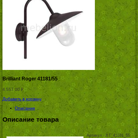
Brilliant Roger 41181/55
4,557.00
Р
УБ.
Добавить в корзину
Описание
Описание товара
Артикул - BT_41181_55,