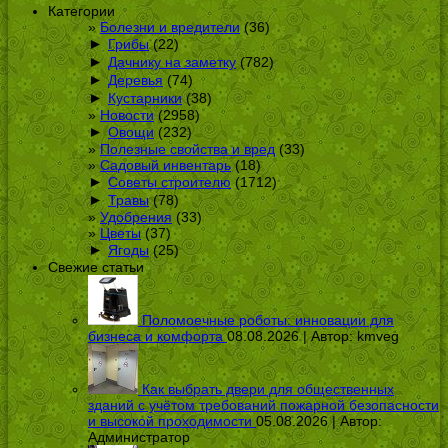
Категории
Болезни и вредители
(36)
►
Грибы
(22)
►
Дачнику на заметку
(782)
►
Деревья
(74)
►
Кустарники
(38)
Новости
(2958)
►
Овощи
(232)
Полезные свойства и вред
(33)
Садовый инвентарь
(18)
►
Советы строителю
(1712)
►
Травы
(78)
Удобрения
(33)
Цветы
(37)
►
Ягоды
(25)
Свежие статьи
Поломоечные роботы: инновации для
бизнеса и комфорта
08.08.2026 | Автор:
kmveg
Как выбрать двери для общественных
зданий с учётом требований пожарной безопасности
и высокой проходимости
05.08.2026 | Автор:
Администратор