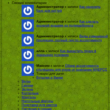
Свежие комментарии
Администратор
к записи
Как наносить
базу для ногтей
Администратор
к записи
Как сделать
входной козырек из поликарбоната
Администратор
к записи
Виды сувенирной
продукции: полный гид по ассортименту
алла
к записи
Как вырастить грушу в
домашних условиях
Максим
к записи
Обзор ассортимента
столешниц для кухни от компании МАЕРСС
Товары для дачи
Бутылки и банки
Ветки
Гамаки
Зелень
Коптильни
Мангалы
Напольные фигуры
Подставки для цветов
Растения в горшке