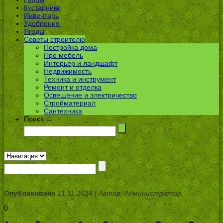
Кустарники
Инвентарь
Удобрения
Ягоды
Советы строителю
Постройка дома
Про мебель
Интерьер и ландшафт
Недвижимость
Техника и инструмент
Ремонт и отделка
Освещение и электричество
Стройматериал
Сантехника
Поиск →
Опубликовано
11.11.2024 |
Автор: Администратор
0