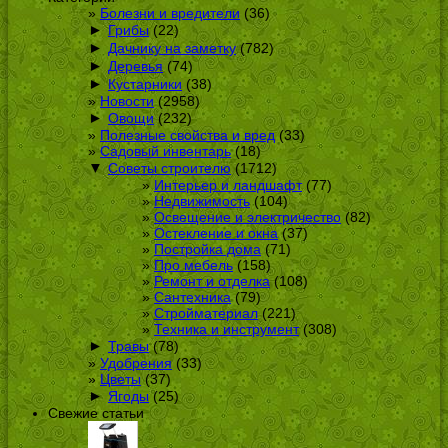
Болезни и вредители
(36)
►
Грибы
(22)
►
Дачнику на заметку
(782)
►
Деревья
(74)
►
Кустарники
(38)
Новости
(2958)
►
Овощи
(232)
Полезные свойства и вред
(33)
Садовый инвентарь
(18)
▼
Советы строителю
(1712)
Интерьер и ландшафт
(77)
Недвижимость
(104)
Освещение и электричество
(82)
Остекление и окна
(37)
Постройка дома
(71)
Про мебель
(158)
Ремонт и отделка
(108)
Сантехника
(79)
Стройматериал
(221)
Техника и инструмент
(308)
►
Травы
(78)
Удобрения
(33)
Цветы
(37)
►
Ягоды
(25)
Свежие статьи