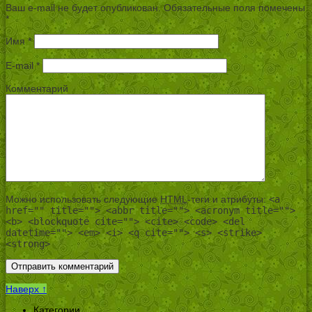
Ваш e-mail не будет опубликован.
Обязательные поля помечены
*
Имя
*
E-mail
*
Комментарий
Можно использовать следующие
HTML
-теги и атрибуты:
<a
href="" title=""> <abbr title=""> <acronym title="">
<b> <blockquote cite=""> <cite> <code> <del
datetime=""> <em> <i> <q cite=""> <s> <strike>
<strong>
Наверх ↑
Категории