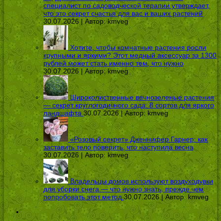
специалист по садоводческой терапии утверждает,
что это секрет счастья для вас и ваших растений
30.07.2026 | Автор:
kmveg
Хотите, чтобы комнатные растения росли
крупными и яркими? Этот медный аксессуар за 1300
рублей может стать именно тем, что нужно
30.07.2026 | Автор:
kmveg
Широколиственные вечнозеленые растения
— секрет круглогодичного сада: 8 сортов для яркого
ландшафта
30.07.2026 | Автор:
kmveg
«Розовый секрет» Дженнифер Гарнер: как
заставить тело поверить, что наступила весна
30.07.2026 | Автор:
kmveg
Владельцы домов используют воздуходувки
для уборки снега — что нужно знать, прежде чем
попробовать этот метод
30.07.2026 | Автор:
kmveg