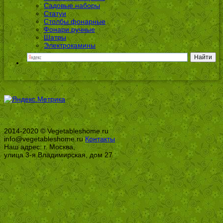
Садовые наборы
Статуи
Столбы фонарные
Фонари ручные
Шатры
Электрокамины
2014-2020 © Vegetableshome.ru
info@vegetableshome.ru
Контакты
Наш адрес: г. Москва,
улица 3-я Владимирская, дом 27