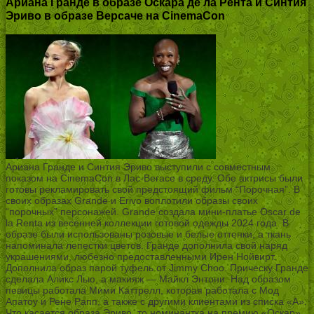
Ариана Гранде в образе Оскара де ла Рента и Синтия
Эриво в образе Версаче на CinemaCon
Ариана Гранде и Синтия Эриво выступили с совместным
показом на CinemaCon в Лас-Вегасе в среду. Обе актрисы были
готовы рекламировать свой предстоящий фильм “Порочная”. В
своих образах Grande и Erivo воплотили образы своих
“порочных” персонажей. Grande создала мини-платье Oscar de
la Renta из весенней коллекции готовой одежды 2024 года. В
образе были использованы розовые и белые оттенки, а ткань
напоминала лепестки цветов. Гранде дополнила свой наряд
украшениями, любезно предоставленными Ирен Нойвирт.
Дополнила образ парой туфель от Jimmy Choo. Прическу Гранде
сделала Аликс Лью, а макияж — Майкл Энтони. Над образом
певицы работала Мими Каттрелл, которая работала с Мод
Апатоу и Рене Рапп, а также с другими клиентами из списка «А».
Что касается образа Эриво, то номинантка на премию «Оскар»