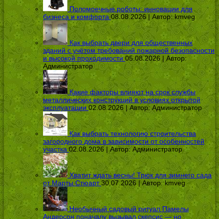
Поломоечные роботы: инновации для
бизнеса и комфорта
08.08.2026 | Автор:
kmveg
Как выбрать двери для общественных
зданий с учётом требований пожарной безопасности
и высокой проходимости
05.08.2026 | Автор:
Администратор
Какие факторы влияют на срок службы
металлических конструкций в условиях открытой
эксплуатации
02.08.2026 | Автор:
Администратор
Как выбрать технологию строительства
загородного дома в зависимости от особенностей
участка
02.08.2026 | Автор:
Администратор
Хватит ждать весны! Трюк для зимнего сада
от Марты Стюарт
30.07.2026 | Автор:
kmveg
Необычный садовый ритуал Памелы
Андерсон поначалу вызывал скепсис — но