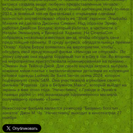
актриса создала вещи, любезно предоставленные Versace.
Юбка-металлик Эриво была из осенней коллекции ready-to-wear
2024, а зеленый топ на бретельках с открытыми плечами
полностью соответствовал образу ее “Злой” героини, Эльфабы.
Макияж ей сделала Джоанна Симкин. Над образом Эриво
работал Джейсон Болден, который работал, в частности, с
Натали Эммануэль и Ванессой Хадженс. На CinemaCon
собрались несколько известных звезд, чтобы обсудить свои
предстоящие проекты. В среду актриса, обладательница премии
“Оскар” Холли Берри появилась на мероприятии, чтобы
обсудить свой предстоящий фильм «Никогда не отпускай». По
этому случаю она надела бордовый топ и юбку в тон. Во вторник
на мероприятии присутствовала номинированная на премию
«Эмми» Аня Тейлор-Джой. Для своего наряда актриса выбрала
кожаное мини-платье с металлическими деталями из коллекции
готовой одежды Ludovic de Saint Sernin осень 2024, которое
подчеркнуло стиль S&M. Она участвовала в рекламе своего
фильма “Фуриоза: сага о Безумном Максе”, который выйдет на
экраны в мае этого года. “Нечестивец” с Гранде и Эриво в
главных ролях — это экранизация одноименного мюзикла,
получившего премию «Тони».
Режиссером фильма является режиссер “Безумно богатых
азиатов” Джон М. Чу. “Нечестивец” выходит в кинотеатрах 27
ноября.