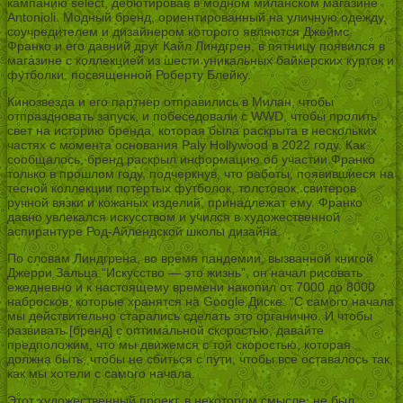
кампанию select, дебютировав в модном миланском магазине
Antonioli. Модный бренд, ориентированный на уличную одежду,
соучредителем и дизайнером которого являются Джеймс
Франко и его давний друг Кайл Линдгрен, в пятницу появился в
магазине с коллекцией из шести уникальных байкерских курток и
футболки, посвященной Роберту Блейку.
Кинозвезда и его партнер отправились в Милан, чтобы
отпраздновать запуск, и побеседовали с WWD, чтобы пролить
свет на историю бренда, которая была раскрыта в нескольких
частях с момента основания Paly Hollywood в 2022 году. Как
сообщалось, бренд раскрыл информацию об участии Франко
только в прошлом году, подчеркнув, что работы, появившиеся на
тесной коллекции потертых футболок, толстовок, свитеров
ручной вязки и кожаных изделий, принадлежат ему. Франко
давно увлекался искусством и учился в художественной
аспирантуре Род-Айлендской школы дизайна.
По словам Линдгрена, во время пандемии, вызванной книгой
Джерри Зальца “Искусство — это жизнь”, он начал рисовать
ежедневно и к настоящему времени накопил от 7000 до 8000
набросков, которые хранятся на Google Диске. “С самого начала
мы действительно старались сделать это органично. И чтобы
развивать [бренд] с оптимальной скоростью, давайте
предположим, что мы движемся с той скоростью, которая
должна быть, чтобы не сбиться с пути, чтобы все оставалось так,
как мы хотели с самого начала.
Этот художественный проект, в некотором смысле, не был