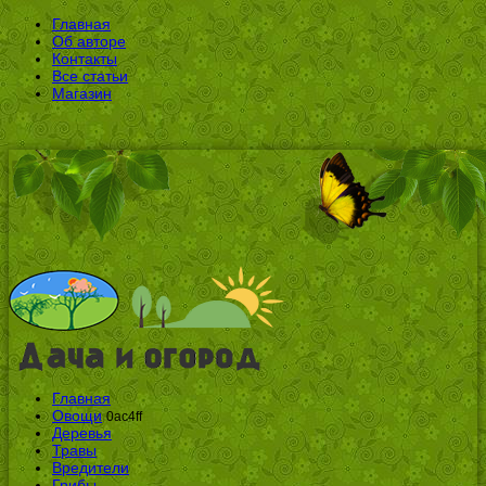
Главная
Об авторе
Контакты
Все статьи
Магазин
Главная
Овощи
0ac4ff
Деревья
Травы
Вредители
Грибы