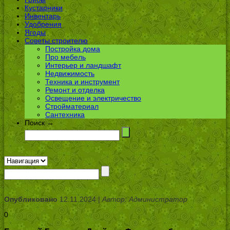
Кустарники
Инвентарь
Удобрения
Ягоды
Советы строителю
Постройка дома
Про мебель
Интерьер и ландшафт
Недвижимость
Техника и инструмент
Ремонт и отделка
Освещение и электричество
Стройматериал
Сантехника
Поиск →
Опубликовано
12.11.2024 |
Автор: Администратор
0