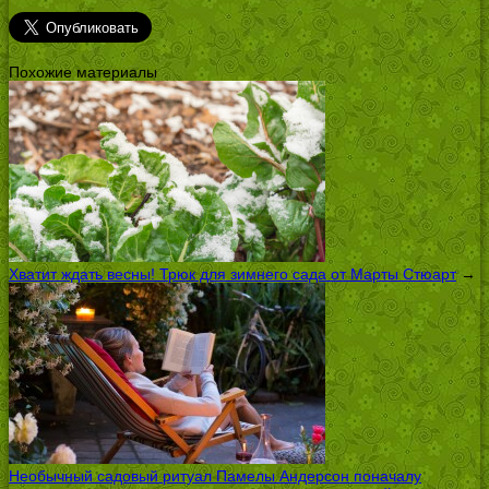
Похожие материалы
Хватит ждать весны! Трюк для зимнего сада от Марты Стюарт
→
Необычный садовый ритуал Памелы Андерсон поначалу