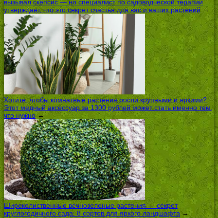
вызывал скепсис — но специалист по садоводческой терапии
утверждает, что это секрет счастья для вас и ваших растений
→
Хотите, чтобы комнатные растения росли крупными и яркими?
Этот медный аксессуар за 1300 рублей может стать именно тем,
что нужно
→
Широколиственные вечнозеленые растения — секрет
круглогодичного сада: 8 сортов для яркого ландшафта
→