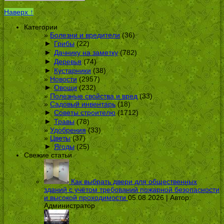
Наверх ↑
Категории
Болезни и вредители
(36)
►
Грибы
(22)
►
Дачнику на заметку
(782)
►
Деревья
(74)
►
Кустарники
(38)
Новости
(2957)
►
Овощи
(232)
Полезные свойства и вред
(33)
Садовый инвентарь
(18)
►
Советы строителю
(1712)
►
Травы
(78)
Удобрения
(33)
Цветы
(37)
►
Ягоды
(25)
Свежие статьи
Как выбрать двери для общественных
зданий с учётом требований пожарной безопасности
и высокой проходимости
05.08.2026 | Автор:
Администратор