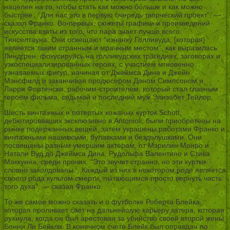
нацелен на то, чтобы стать как можно больше и как можно
быстрее .. Для нас это в первую очередь творческий проект”, —
сказал Франко. Во-первых, сюжеты графики и произведений
искусства взяты из того, что пара знает лучше всего:
Тинселтауна. Они освещают “изнанку Голливуда, [которая]
является таким странным и мрачным местом”, как выразилась
Линдгрен, фокусируясь на голливудских трагедиях, заговорах и
узкоспециализированных героях, с участием мгновенно
узнаваемых фигур, начиная от Джеймса Дина и Джейн
Мэнсфилд и заканчивая продюсером Доном Симпсоном и
Ларри Фортенски, рабочим-строителем, который стал главным
героем фильма. седьмой и последний муж Элизабет Тейлор.
Шесть винтажных и потертых кожаных курток Schott,
дебютировавших эксклюзивно в Antonioli, были приобретены на
рынке подержанных вещей, затем украшены работами Франко и
винтажными нашивками, булавками и безделушками. Они
посвящены разным умершим актерам, от Мэрилин Монро и
Натали Вуд до Джеймса Дина, Рудольфа Валентино и Стива
Маккуина, среди прочих. “Это звучит странно, но эти куртки
словно заколдованы. ..Каждый из них в некотором роде является
своего рода культом смерти, пытающимся просто вернуть часть
того духа”, — сказал Франко.
То же самое можно сказать и о футболке Роберта Блейка,
которая проливает свет на дальнейшую карьеру актера, которая
рухнула, когда он был арестован за убийство своей второй жены
Бонни Ли Бейкли. В конечном счете Блейк был оправдан по