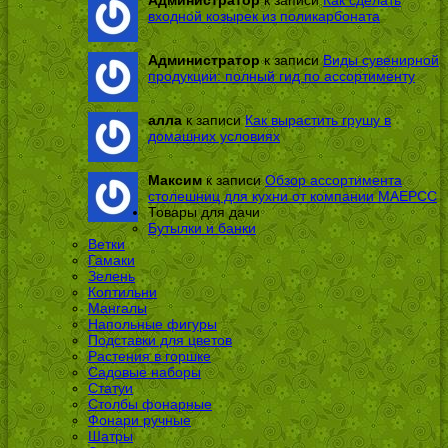
входной козырек из поликарбоната
Администратор
к записи
Виды сувенирной
продукции: полный гид по ассортименту
алла
к записи
Как вырастить грушу в
домашних условиях
Максим
к записи
Обзор ассортимента
столешниц для кухни от компании МАЕРСС
Товары для дачи
Бутылки и банки
Ветки
Гамаки
Зелень
Коптильни
Мангалы
Напольные фигуры
Подставки для цветов
Растения в горшке
Садовые наборы
Статуи
Столбы фонарные
Фонари ручные
Шатры