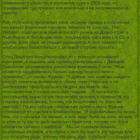
обвинению в убийстве в уголовном суде в 2005 году, но
гражданский суд признал его виновным в ее неправомерной
смерти.
Paly Hollywood предлагает свою модную одежду в избранных
магазинах розничной торговли, включая H. Lorenzo, The
Webster, покровителя Нью-йоркского рынка на Довер-стрит в
Нью-Йорке и Лос-Анджелесе, лондонского магазина LN-CC и
других. Хотя пара не спешит расширяться, они помнят, что
необходимо позаботиться о деловой стороне проекта.
Отец Линдгрен консультировал их с момента основания
компании, а недавно они проконсультировались с Джошем
Левайном, основателем джинсовой компании Frame. “Мне
нравится поддерживать баланс [между творчеством и
бизнесом]”, — сказал Франко. “Я думаю, что если вы найдете
способ привлечь внимание к обеим этим сторонам и по-
настоящему прислушаться к людям, вы знаете, мы
познакомимся с потрясающими людьми. ..Я пытался по-
настоящему вырасти как творческий человек и привнести эту
сторону в свою жизнь, потому что мне почему-то этого не
хватало”. По его словам, творческая деятельность Франко
отличается от участия в блокбастерах. “Я зарабатывал на жизнь
тем, что снимался на экране, и мое лицо было на этом экране. И
в этом есть что-то действительно приятное, потому что это в
основном связано с работой. ..Мы не снимали никаких
рекламных роликов, в которых я был бы одет в эту одежду или
что-то в этом роде, потому что речь идет о работе”, — сказал он.