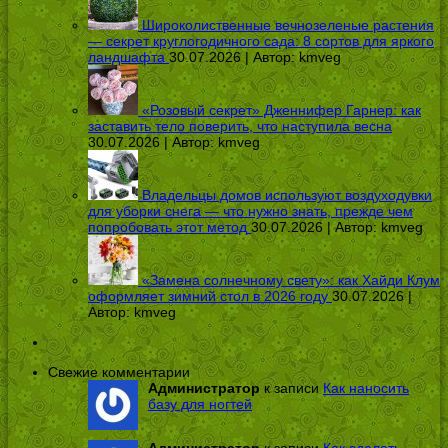
Широколиственные вечнозеленые растения
— секрет круглогодичного сада: 8 сортов для яркого
ландшафта
30.07.2026 | Автор:
kmveg
«Розовый секрет» Дженнифер Гарнер: как
заставить тело поверить, что наступила весна
30.07.2026 | Автор:
kmveg
Владельцы домов используют воздуходувки
для уборки снега — что нужно знать, прежде чем
попробовать этот метод
30.07.2026 | Автор:
kmveg
«Замена солнечному свету»: как Хайди Клум
оформляет зимний стол в 2026 году
30.07.2026 |
Автор:
kmveg
Свежие комментарии
Администратор
к записи
Как наносить
базу для ногтей
Администратор
к записи
Как сделать