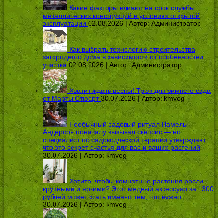
Какие факторы влияют на срок службы
металлических конструкций в условиях открытой
эксплуатации
02.08.2026 | Автор:
Администратор
Как выбрать технологию строительства
загородного дома в зависимости от особенностей
участка
02.08.2026 | Автор:
Администратор
Хватит ждать весны! Трюк для зимнего сада
от Марты Стюарт
30.07.2026 | Автор:
kmveg
Необычный садовый ритуал Памелы
Андерсон поначалу вызывал скепсис — но
специалист по садоводческой терапии утверждает,
что это секрет счастья для вас и ваших растений
30.07.2026 | Автор:
kmveg
Хотите, чтобы комнатные растения росли
крупными и яркими? Этот медный аксессуар за 1300
рублей может стать именно тем, что нужно
30.07.2026 | Автор:
kmveg