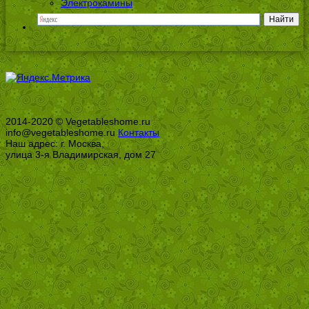
Электрокамины
2014-2020 © Vegetableshome.ru
info@vegetableshome.ru
Контакты
Наш адрес: г. Москва,
улица 3-я Владимирская, дом 27