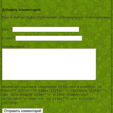
Добавить комментарий
Ваш e-mail не будет опубликован.
Обязательные поля помечены
*
Имя
*
E-mail
*
Комментарий
Можно использовать следующие
HTML
-теги и атрибуты:
<a
href="" title=""> <abbr title=""> <acronym title="">
<b> <blockquote cite=""> <cite> <code> <del
datetime=""> <em> <i> <q cite=""> <s> <strike>
<strong>