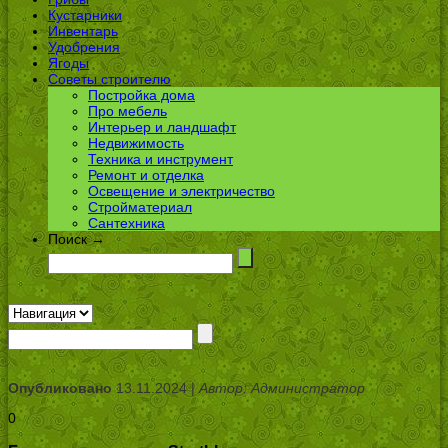
Кустарники
Инвентарь
Удобрения
Ягоды
Советы строителю
Постройка дома
Про мебель
Интерьер и ландшафт
Недвижимость
Техника и инструмент
Ремонт и отделка
Освещение и электричество
Стройматериал
Сантехника
Поиск →
Опубликовано
13.11.2024 |
Автор: Администратор
0