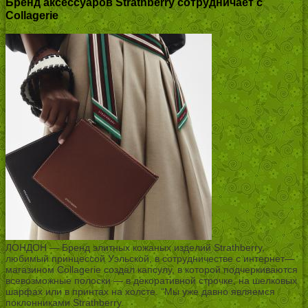
Бренд аксессуаров Strathberry сотрудничает с
Collagerie
ЛОНДОН — Бренд элитных кожаных изделий Strathberry,
любимый принцессой Уэльской, в сотрудничестве с интернет—
магазином Collagerie создал капсулу, в которой подчеркиваются
всевозможные полоски — в декоративной строчке, на шелковых
шарфах или в принтах на холсте. “Мы уже давно являемся
поклонниками Strathberry.