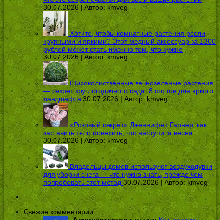
30.07.2026 | Автор:
kmveg
Хотите, чтобы комнатные растения росли
крупными и яркими? Этот медный аксессуар за 1300
рублей может стать именно тем, что нужно
30.07.2026 | Автор:
kmveg
Широколиственные вечнозеленые растения
— секрет круглогодичного сада: 8 сортов для яркого
ландшафта
30.07.2026 | Автор:
kmveg
«Розовый секрет» Дженнифер Гарнер: как
заставить тело поверить, что наступила весна
30.07.2026 | Автор:
kmveg
Владельцы домов используют воздуходувки
для уборки снега — что нужно знать, прежде чем
попробовать этот метод
30.07.2026 | Автор:
kmveg
Свежие комментарии
Администратор
к записи
Как наносить