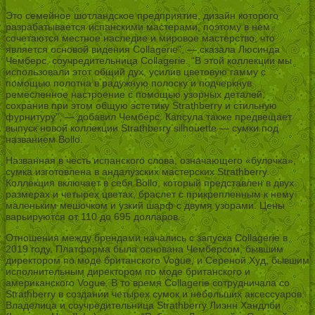
Это семейное шотландское предприятие, дизайн которого
разрабатывается испанскими мастерами, поэтому в нем
сочетаются местное наследие и мировое мастерство, что
является основой видения Collagerie”, — сказала Люсинда
Чемберс, соучредительница Collagerie. “В этой коллекции мы
использовали этот общий дух, усилив цветовую гамму с
помощью полотна в радужную полоску и подчеркнув
ремесленное настроение с помощью узорных деталей,
сохранив при этом общую эстетику Strathberry и стильную
фурнитуру”, — добавил Чемберс. Капсула также предвещает
выпуск новой коллекции Strathberry silhouette — сумки под
названием Bollo.
Названная в честь испанского слова, означающего «булочка»,
сумка изготовлена в андалузских мастерских Strathberry.
Коллекция включает в себя Bollo, который представлен в двух
размерах и четырех цветах, браслет с прикрепленным к нему
маленьким мешочком и узкий шарф с двумя узорами. Цены
варьируются от 110 до 695 долларов.
Отношения между брендами начались с запуска Collagerie в
2019 году. Платформа была основана Чемберсом, бывшим
директором по моде британского Vogue, и Сереной Худ, бывшим
исполнительным директором по моде британского и
американского Vogue. В то время Collagerie сотрудничала со
Strathberry в создании четырех сумок и небольших аксессуаров.
Владелица и соучредительница Strathberry Лиэнн Хандлби