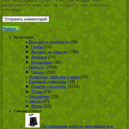
<b> <blockquote cite=""> <cite> <code> <del
datetime=""> <em> <i> <q cite=""> <s> <strike>
<strong>
Наверх ↑
Категории
Болезни и вредители
(36)
►
Грибы
(22)
►
Дачнику на заметку
(782)
►
Деревья
(74)
►
Кустарники
(38)
Новости
(2958)
►
Овощи
(232)
Полезные свойства и вред
(33)
Садовый инвентарь
(18)
►
Советы строителю
(1712)
►
Травы
(78)
Удобрения
(33)
Цветы
(37)
►
Ягоды
(25)
Свежие статьи
Поломоечные роботы: инновации для