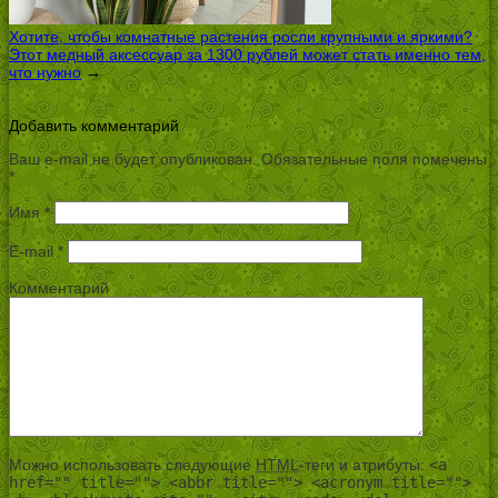
Хотите, чтобы комнатные растения росли крупными и яркими?
Этот медный аксессуар за 1300 рублей может стать именно тем,
что нужно
→
Добавить комментарий
Ваш e-mail не будет опубликован.
Обязательные поля помечены
*
Имя
*
E-mail
*
Комментарий
Можно использовать следующие
HTML
-теги и атрибуты:
<a
href="" title=""> <abbr title=""> <acronym title="">