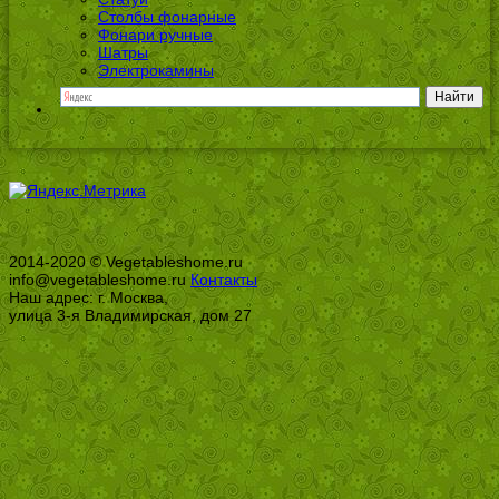
Столбы фонарные
Фонари ручные
Шатры
Электрокамины
2014-2020 © Vegetableshome.ru
info@vegetableshome.ru
Контакты
Наш адрес: г. Москва,
улица 3-я Владимирская, дом 27