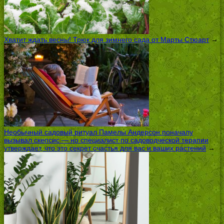
Хватит ждать весны! Трюк для зимнего сада от Марты Стюарт
→
Необычный садовый ритуал Памелы Андерсон поначалу
вызывал скепсис — но специалист по садоводческой терапии
утверждает, что это секрет счастья для вас и ваших растений
→