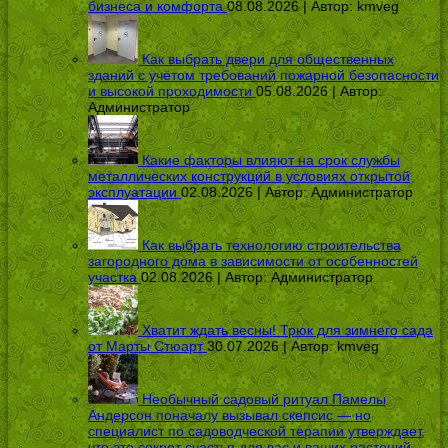
бизнеса и комфорта
08.08.2026 | Автор:
kmveg
Как выбрать двери для общественных
зданий с учётом требований пожарной безопасности
и высокой проходимости
05.08.2026 | Автор:
Администратор
Какие факторы влияют на срок службы
металлических конструкций в условиях открытой
эксплуатации
02.08.2026 | Автор:
Администратор
Как выбрать технологию строительства
загородного дома в зависимости от особенностей
участка
02.08.2026 | Автор:
Администратор
Хватит ждать весны! Трюк для зимнего сада
от Марты Стюарт
30.07.2026 | Автор:
kmveg
Необычный садовый ритуал Памелы
Андерсон поначалу вызывал скепсис — но
специалист по садоводческой терапии утверждает,
что это секрет счастья для вас и ваших растений