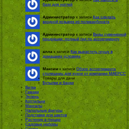
базу для ногтей
Администратор
к записи
Как сделать
входной козырек из поликарбоната
Администратор
к записи
Виды сувенирной
продукции: полный гид по ассортименту
алла
к записи
Как вырастить грушу в
домашних условиях
Максим
к записи
Обзор ассортимента
столешниц для кухни от компании МАЕРСС
Товары для дачи
Бутылки и банки
Ветки
Гамаки
Зелень
Коптильни
Мангалы
Напольные фигуры
Подставки для цветов
Растения в горшке
Садовые наборы
Статуи