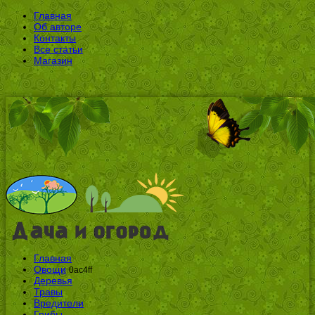
Главная
Об авторе
Контакты
Все статьи
Магазин
Главная
Овощи
0ac4ff
Деревья
Травы
Вредители
Грибы