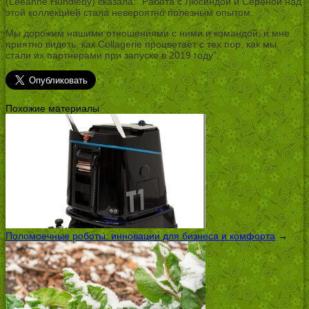
(Leeanne Hundleby) сказала: “Работа с Люсиндой и Сереной над
этой коллекцией стала невероятно полезным опытом.
Мы дорожим нашими отношениями с ними и командой, и мне
приятно видеть, как Collagerie процветает с тех пор, как мы
стали их партнерами при запуске в 2019 году”.
Похожие материалы
Поломоечные роботы: инновации для бизнеса и комфорта
→