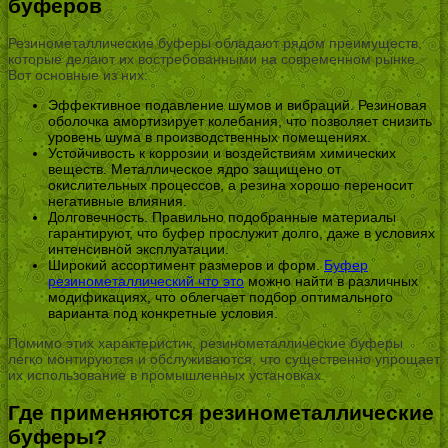
буферов
Резинометаллические буферы обладают рядом преимуществ,
которые делают их востребованными на современном рынке.
Вот основные из них:
Эффективное подавление шумов и вибраций. Резиновая
оболочка амортизирует колебания, что позволяет снизить
уровень шума в производственных помещениях.
Устойчивость к коррозии и воздействиям химических
веществ. Металлическое ядро защищено от
окислительных процессов, а резина хорошо переносит
негативные влияния.
Долговечность. Правильно подобранные материалы
гарантируют, что буфер прослужит долго, даже в условиях
интенсивной эксплуатации.
Широкий ассортимент размеров и форм.
Буфер
резинометаллический что это
можно найти в различных
модификациях, что облегчает подбор оптимального
варианта под конкретные условия.
Помимо этих характеристик, резинометаллические буферы
легко монтируются и обслуживаются, что существенно упрощает
их использование в промышленных установках.
Где применяются резинометаллические
буферы?