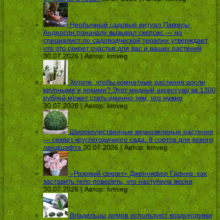
Необычный садовый ритуал Памелы
Андерсон поначалу вызывал скепсис — но
специалист по садоводческой терапии утверждает,
что это секрет счастья для вас и ваших растений
30.07.2026 | Автор:
kmveg
Хотите, чтобы комнатные растения росли
крупными и яркими? Этот медный аксессуар за 1300
рублей может стать именно тем, что нужно
30.07.2026 | Автор:
kmveg
Широколиственные вечнозеленые растения
— секрет круглогодичного сада: 8 сортов для яркого
ландшафта
30.07.2026 | Автор:
kmveg
«Розовый секрет» Дженнифер Гарнер: как
заставить тело поверить, что наступила весна
30.07.2026 | Автор:
kmveg
Владельцы домов используют воздуходувки