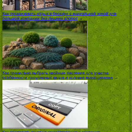
Как организовать отдых в беседке с мангальной зоной для
большой компании без лишних хлопот
→
Как правильно выбрать хвойные растения для участка:
особенности популярных видов и условия выращивания
→
Как проверить текст на заимствования и сохранить