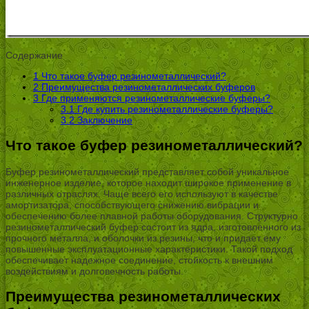
Содержание
1
Что такое буфер резинометаллический?
2
Преимущества резинометаллических буферов
3
Где применяются резинометаллические буферы?
3.1
Где купить резинометаллические буферы?
3.2
Заключение
Что такое буфер резинометаллический?
Буфер резинометаллический представляет собой уникальное
инженерное изделие, которое находит широкое применение в
различных отраслях. Чаще всего его используют в качестве
амортизатора, способствующего снижению вибрации и
обеспечению более плавной работы оборудования. Структурно
резинометаллический буфер состоит из ядра, изготовленного из
прочного металла, и оболочки из резины, что и придает ему
повышенные эксплуатационные характеристики. Такой подход
обеспечивает надежное соединение, стойкость к внешним
воздействиям и долговечность работы.
Преимущества резинометаллических