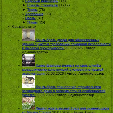
Садовый инвентарь
(18)
►
Советы строителю
(1712)
►
Травы
(78)
Удобрения
(33)
Цветы
(37)
►
Ягоды
(25)
Свежие статьи
Как выбрать двери для общественных
зданий с учётом требований пожарной безопасности
и высокой проходимости
05.08.2026 | Автор:
Администратор
Какие факторы влияют на срок службы
металлических конструкций в условиях открытой
эксплуатации
02.08.2026 | Автор:
Администратор
Как выбрать технологию строительства
загородного дома в зависимости от особенностей
участка
02.08.2026 | Автор:
Администратор
Хватит ждать весны! Трюк для зимнего сада
от Марты Стюарт
30.07.2026 | Автор:
kmveg