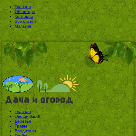
Главная
Об авторе
Контакты
Все статьи
Магазин
Главная
Овощи
0ac4ff
Деревья
Травы
Вредители
Грибы