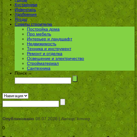
Кустарники
Инвентарь
Удобрения
Ягоды
Советы строителю
Постройка дома
Про мебель
Интерьер и ландшафт
Недвижимость
Техника и инструмент
Ремонт и отделка
Освещение и электричество
Стройматериал
Сантехника
Поиск →
Опубликовано
08.07.2026 |
Автор: kmveg
0