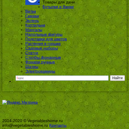
Товары для дачи
Бутылки и банки
Ветки
Гамаки
Зелень
Коптильни
Мангалы
Напольные фигуры
Подставки для цветов
Растения в горшке
Садовые наборы
Статуи
Столбы фонарные
Фонари ручные
Шатры
Электрокамины
2014-2020 © Vegetableshome.ru
info@vegetableshome.ru
Контакты