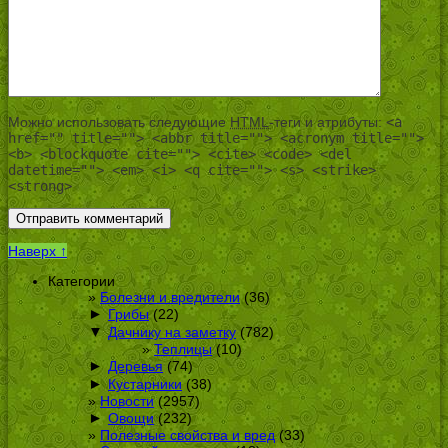
Можно использовать следующие
HTML
-теги и атрибуты:
<a
href="" title=""> <abbr title=""> <acronym title="">
<b> <blockquote cite=""> <cite> <code> <del
datetime=""> <em> <i> <q cite=""> <s> <strike>
<strong>
Наверх ↑
Категории
Болезни и вредители
(36)
►
Грибы
(22)
▼
Дачнику на заметку
(782)
Теплицы
(10)
►
Деревья
(74)
►
Кустарники
(38)
Новости
(2957)
►
Овощи
(232)
Полезные свойства и вред
(33)