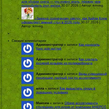
для уборки снега — что нужно знать, прежде чем
попробовать этот метод
30.07.2026 | Автор:
kmveg
«Замена солнечному свету»: как Хайди Клум
оформляет зимний стол в 2026 году
30.07.2026 |
Автор:
kmveg
Свежие комментарии
Администратор
к записи
Как наносить
базу для ногтей
Администратор
к записи
Как сделать
входной козырек из поликарбоната
Администратор
к записи
Виды сувенирной
продукции: полный гид по ассортименту
алла
к записи
Как вырастить грушу в
домашних условиях
Максим
к записи
Обзор ассортимента
столешниц для кухни от компании МАЕРСС