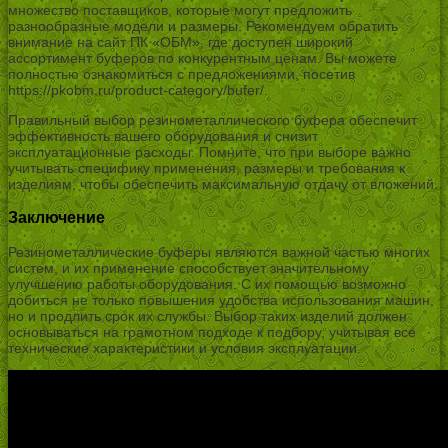
множество поставщиков, которые могут предложить
разнообразные модели и размеры. Рекомендуем обратить
внимание на сайт ПК «ОБМ», где доступен широкий
ассортимент буферов по конкурентным ценам. Вы можете
полностью ознакомиться с предложениями, посетив
https://pkobm.ru/product-category/bufer/.
Правильный выбор резинометаллического буфера обеспечит
эффективность вашего оборудования и снизит
эксплуатационные расходы. Помните, что при выборе важно
учитывать специфику применения, размеры и требования к
изделиям, чтобы обеспечить максимальную отдачу от вложений.
Заключение
Резинометаллические буферы являются важной частью многих
систем, и их применение способствует значительному
улучшению работы оборудования. С их помощью возможно
добиться не только повышения удобства использования машин,
но и продлить срок их службы. Выбор таких изделий должен
основываться на грамотном подходе к подбору, учитывая все
технические характеристики и условия эксплуатации.