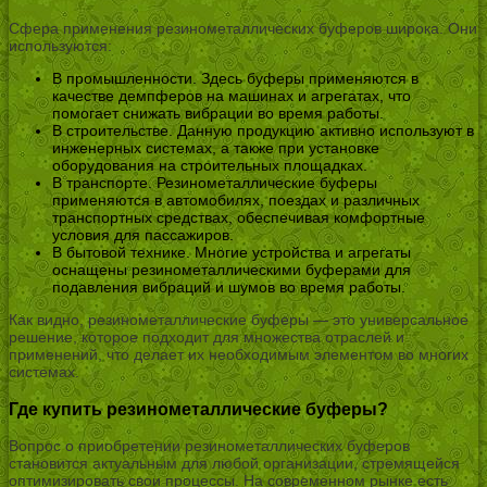
Сфера применения резинометаллических буферов широка. Они
используются:
В промышленности. Здесь буферы применяются в
качестве демпферов на машинах и агрегатах, что
помогает снижать вибрации во время работы.
В строительстве. Данную продукцию активно используют в
инженерных системах, а также при установке
оборудования на строительных площадках.
В транспорте. Резинометаллические буферы
применяются в автомобилях, поездах и различных
транспортных средствах, обеспечивая комфортные
условия для пассажиров.
В бытовой технике. Многие устройства и агрегаты
оснащены резинометаллическими буферами для
подавления вибраций и шумов во время работы.
Как видно, резинометаллические буферы — это универсальное
решение, которое подходит для множества отраслей и
применений, что делает их необходимым элементом во многих
системах.
Где купить резинометаллические буферы?
Вопрос о приобретении резинометаллических буферов
становится актуальным для любой организации, стремящейся
оптимизировать свои процессы. На современном рынке есть