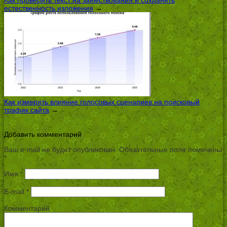
естественность изложения
→
Как измерять влияние голосовых сценариев на поисковый
трафик сайта
→
Добавить комментарий
Ваш e-mail не будет опубликован.
Обязательные поля помечены
*
Имя
*
E-mail
*
Комментарий