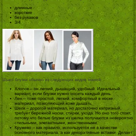
длинные
короткие
без рукавов
3/4
Шьют блузки обычно из следующих видов тканей:
Хлопок – он легкий, дышащий, удобный. Идеальный
вариант, если блузки нужно носить каждый день.
Лен – тоже простой, легкий, комфортный в носке
материал, позволяющий коже дышать.
Шелк – дорогой материал, но достаточно капризный,
требует бережной носки, стирки, ухода. Но оно того стоит,
потому что белые блузки из шелка получаются невероятно
стильными, элегантными, женственными.
Кружево – как правило, используется не в качестве
основного материала, а как декоративные вставки. Делает