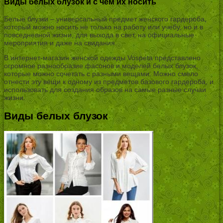
Виды белых блузок и с чем их носить
Белые блузки – универсальный предмет женского гардероба,
который можно носить не только на работу или учебу, но и в
повседневной жизни, для выхода в свет, на официальные
мероприятия и даже на свидания.
В интернет-магазин женской одежды Vospeta представлено
огромное разнообразие фасонов и моделей белых блузок,
которые можно сочетать с разными вещами. Можно смело
отнести эту вещи к одному из предметов базового гардероба, и
использовать для создания образов на самые разные случаи
жизни.
Виды белых блузок