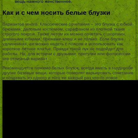
вещь намного женственнее.
Как и с чем носить белые блузки
Вариантов много. Классические сочетания – это блузка с юбкой,
брюками, деловым костюмом, сарафаном из плотной ткани
строгого покроя. Также летом их можно сочетать с шортами,
длинными юбками, брюками-клеш и не только. Если блузка
удлиненная, ее можно надеть с поясом и использовать как
короткое летнее платье. Правда такой лук не подойдет для
работы. Но, для встречи с друзьями, прогулки или фотосессии
это отличный вариант.
Рекомендуется помимо белых блузок, всегда иметь в гардеробе
другие базовые вещи, которые позволят варьировать сочетание
и создавать из одного и того же каждый раз что-то новое.