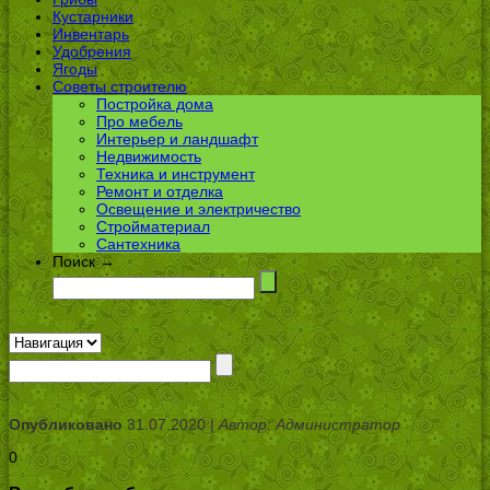
Кустарники
Инвентарь
Удобрения
Ягоды
Советы строителю
Постройка дома
Про мебель
Интерьер и ландшафт
Недвижимость
Техника и инструмент
Ремонт и отделка
Освещение и электричество
Стройматериал
Сантехника
Поиск →
Опубликовано
31.07.2020 |
Автор: Администратор
0