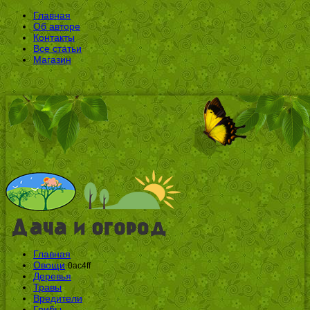
Главная
Об авторе
Контакты
Все статьи
Магазин
Главная
Овощи
0ac4ff
Деревья
Травы
Вредители
Грибы