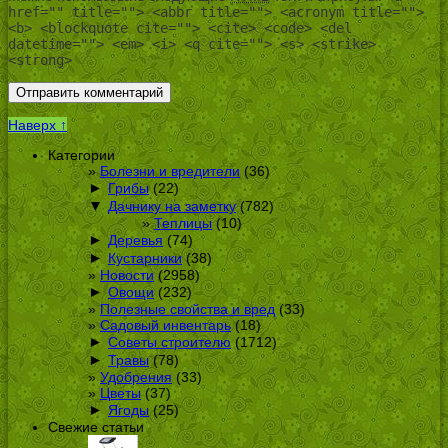
href="" title=""> <abbr title=""> <acronym title="">
<b> <blockquote cite=""> <cite> <code> <del
datetime=""> <em> <i> <q cite=""> <s> <strike>
<strong>
Наверх ↑
Категории
Болезни и вредители
(36)
►
Грибы
(22)
▼
Дачнику на заметку
(782)
Теплицы
(10)
►
Деревья
(74)
►
Кустарники
(38)
Новости
(2958)
►
Овощи
(232)
Полезные свойства и вред
(33)
Садовый инвентарь
(18)
►
Советы строителю
(1712)
►
Травы
(78)
Удобрения
(33)
Цветы
(37)
►
Ягоды
(25)
Свежие статьи