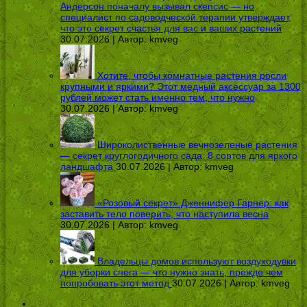
Андерсон поначалу вызывал скепсис — но
специалист по садоводческой терапии утверждает,
что это секрет счастья для вас и ваших растений
30.07.2026 | Автор:
kmveg
Хотите, чтобы комнатные растения росли
крупными и яркими? Этот медный аксессуар за 1300
рублей может стать именно тем, что нужно
30.07.2026 | Автор:
kmveg
Широколиственные вечнозеленые растения
— секрет круглогодичного сада: 8 сортов для яркого
ландшафта
30.07.2026 | Автор:
kmveg
«Розовый секрет» Дженнифер Гарнер: как
заставить тело поверить, что наступила весна
30.07.2026 | Автор:
kmveg
Владельцы домов используют воздуходувки
для уборки снега — что нужно знать, прежде чем
попробовать этот метод
30.07.2026 | Автор:
kmveg