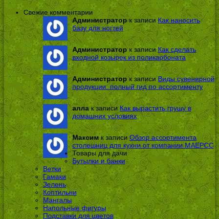
Свежие комментарии
Администратор
к записи
Как наносить
базу для ногтей
Администратор
к записи
Как сделать
входной козырек из поликарбоната
Администратор
к записи
Виды сувенирной
продукции: полный гид по ассортименту
алла
к записи
Как вырастить грушу в
домашних условиях
Максим
к записи
Обзор ассортимента
столешниц для кухни от компании МАЕРСС
Товары для дачи
Бутылки и банки
Ветки
Гамаки
Зелень
Коптильни
Мангалы
Напольные фигуры
Подставки для цветов