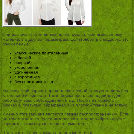
Они различаются моделям, длине рукава, использованному
материалу и другим параметрам. Если говорить о моделях, это
блузки белые:
классические приталенные
с баской
оверсайз
укороченная
удлиненная
с воротником
без воротника и т. д.
Классический вариант представляет собой строгую модель без
каких-либо излишеств. Такая блузка идеально подойдет для
работы, учебы, собеседований и т. д. Носить ее можно с
брюками, платьями, сарафанами из плотной ткани и не только.
Именно этот вариант является самым распространенным. Если
же хочется чего-то более интересного, можно выбрать другие
варианты в том случае, если это уместно.
Что касается длины рукава, то они могут быть: