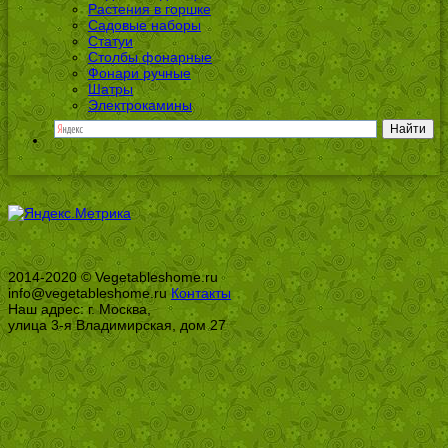
Растения в горшке
Садовые наборы
Статуи
Столбы фонарные
Фонари ручные
Шатры
Электрокамины
2014-2020 © Vegetableshome.ru
info@vegetableshome.ru
Контакты
Наш адрес: г. Москва,
улица 3-я Владимирская, дом 27