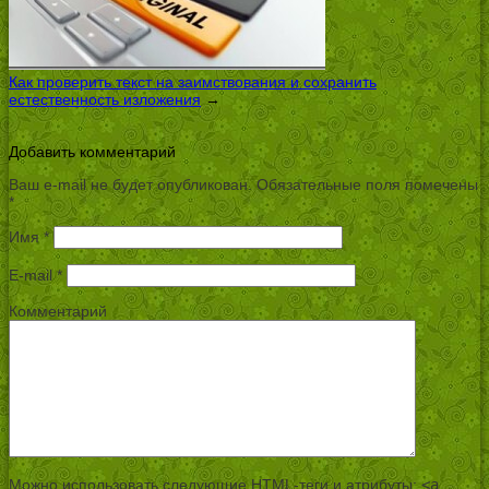
Как проверить текст на заимствования и сохранить
естественность изложения
→
Добавить комментарий
Ваш e-mail не будет опубликован.
Обязательные поля помечены
*
Имя
*
E-mail
*
Комментарий
Можно использовать следующие
HTML
-теги и атрибуты:
<a