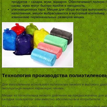
продуктов – сахара, муки, макарон. Обеспечивают полную 
сахар, мука могут быстро прийти в негодность;
утилизационная тара. Мешки для сбора мусора выпускаются
наполнения, мешок выбрасывается в мусорный контейнер, 
изменению первоначальных размеров мешка.
Технология производства полиэтиленов
Для изготовления используют полиэтилен низкого и высокого да
эксплуатационными характеристиками.
Мешки из полиэтилена низкого давления не предназначены для у
сегодня пользуются повсеместно абсолютно все потребители.
Из полимера высокого давления получаются полиэтиленовые меш