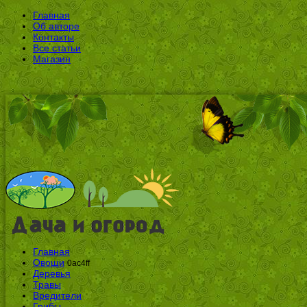
Главная
Об авторе
Контакты
Все статьи
Магазин
Главная
Овощи
0ac4ff
Деревья
Травы
Вредители
Грибы