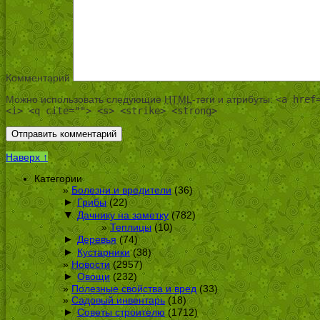
Комментарий
Можно использовать следующие
HTML
-теги и атрибуты:
<a href
<i> <q cite=""> <s> <strike> <strong>
Наверх ↑
Категории
Болезни и вредители
(36)
►
Грибы
(22)
▼
Дачнику на заметку
(782)
Теплицы
(10)
►
Деревья
(74)
►
Кустарники
(38)
Новости
(2957)
►
Овощи
(232)
Полезные свойства и вред
(33)
Садовый инвентарь
(18)
►
Советы строителю
(1712)