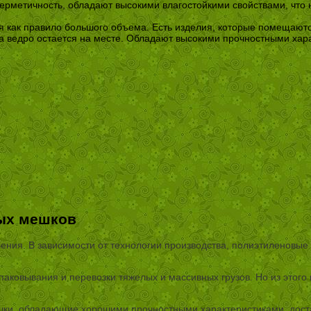
герметичность, обладают высокими влагостойкими свойствами, что
 как правило большого объема. Есть изделия, которые помещаются
а ведро остается на месте. Обладают высокими прочностными хара
ых мешков
вления. В зависимости от технологии производства, полиэтиленов
паковывания и перевозки тяжелых и массивных грузов. Но из этог
ки, обладающие хорошими прочностными характеристиками, доста