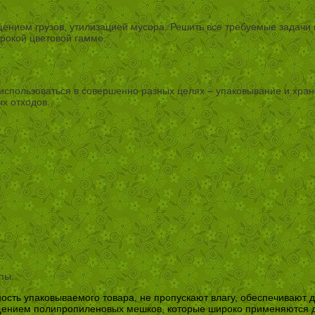
ением грузов, утилизацией мусора. Решить все требуемые задачи 
рокой цветовой гамме.
использоваться в совершенно разных целях – упаковывание и хран
х отходов.
пы:
ость упаковываемого товара, не пропускают влагу, обеспечивают 
щением полипропиленовых мешков, которые широко применяются д