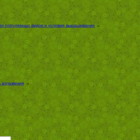
сти популярных видов и условия выращивания
→
ь изложения
→