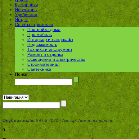
Кустарники
Инвентарь
Удобрения
Ягоды
Советы строителю
Постройка дома
Про мебель
Интерьер и ландшафт
Недвижимость
Техника и инструмент
Ремонт и отделка
Освещение и электричество
Стройматериал
Сантехника
Поиск →
Опубликовано
29.06.2020 |
Автор: Администратор
0