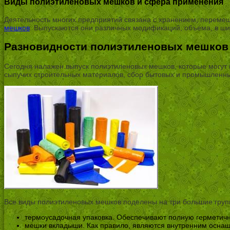
Виды полиэтиленовых мешков и сфера применения
Деятельность многих предприятий связана с хранением, перемещ
мешков
. Выпускаются они различных модификаций, объема, в ши
Разновидности полиэтиленовых мешков
Сегодня налажен выпуск полиэтиленовых мешков, которые могут 
сыпучих строительных материалов, сбор бытовых и промышленны
Все виды полиэтиленовых мешков поделены на три большие груп
термоусадочная упаковка. Обеспечивают полную герметичн
мешки вкладыши. Как правило, являются внутренним осна