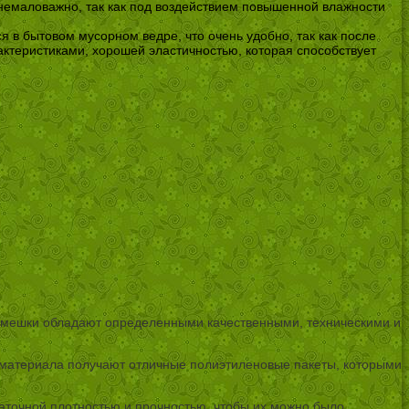
 немаловажно, так как под воздействием повышенной влажности
 в бытовом мусорном ведре, что очень удобно, так как после
ктеристиками, хорошей эластичностью, которая способствует
ые мешки обладают определенными качественными, техническими и
о материала получают отличные полиэтиленовые пакеты, которыми
точной плотностью и прочностью, чтобы их можно было