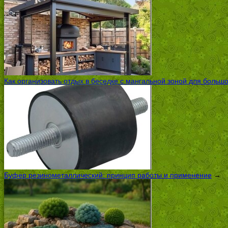
Как организовать отдых в беседке с мангальной зоной для больш
Буфер резинометаллический: принцип работы и применение
→