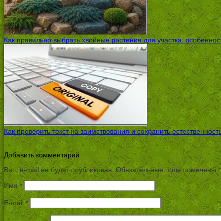
Как правильно выбрать хвойные растения для участка: особенно
Как проверить текст на заимствования и сохранить естественност
Добавить комментарий
Ваш e-mail не будет опубликован.
Обязательные поля помечены
*
Имя
*
E-mail
*