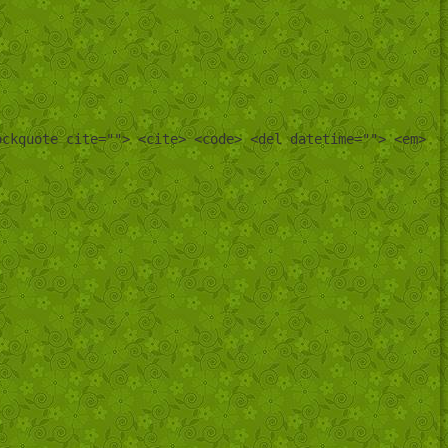
ockquote cite=""> <cite> <code> <del datetime=""> <em>