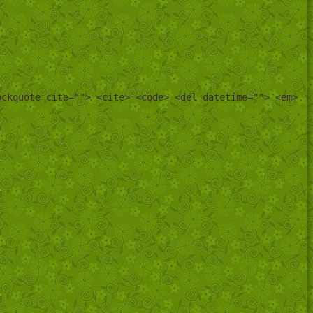
ockquote cite=""> <cite> <code> <del datetime=""> <em>