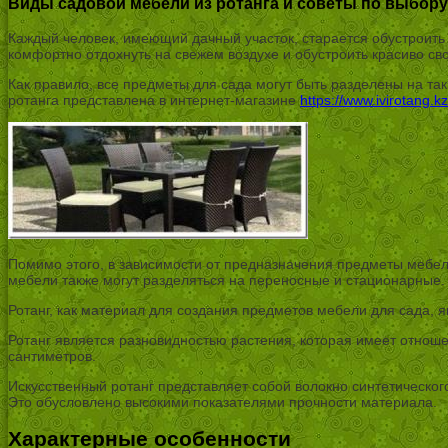
Виды садовой мебели из ротанга и советы по выбору
Каждый человек, имеющий дачный участок, старается обустроит
комфортно отдохнуть на свежем воздухе и обустроить красиво сво
Как правило, все предметы для сада могут быть разделены на так
ротанга представлена в интернет-магазине
https://www.ivirotang.kz
Помимо этого, в зависимости от предназначения предметы мебел
мебели также могут разделяться на переносные и стационарные.
Ротанг, как материал для создания предметов мебели для сада, 
Ротанг является разновидностью растения, которая имеет отноше
сантиметров.
Искусственный ротанг представляет собой волокно синтетическо
Это обусловлено высокими показателями прочности материала.
Характерные особенности