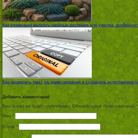
Как правильно выбрать хвойные растения для участка: особенно
Как проверить текст на заимствования и сохранить естественност
Добавить комментарий
Ваш e-mail не будет опубликован.
Обязательные поля помечены
*
Имя
*
E-mail
*