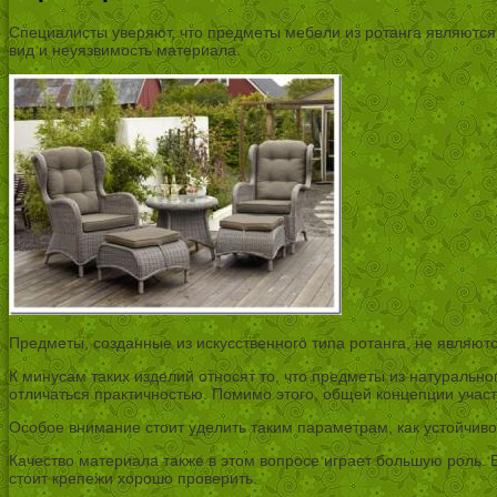
Специалисты уверяют, что предметы мебели из ротанга являются 
вид и неуязвимость материала.
Предметы, созданные из искусственного типа ротанга, не являю
К минусам таких изделий относят то, что предметы из натурально
отличаться практичностью. Помимо этого, общей концепции участ
Особое внимание стоит уделить таким параметрам, как устойчиво
Качество материала также в этом вопросе играет большую роль.
стоит крепежи хорошо проверить.