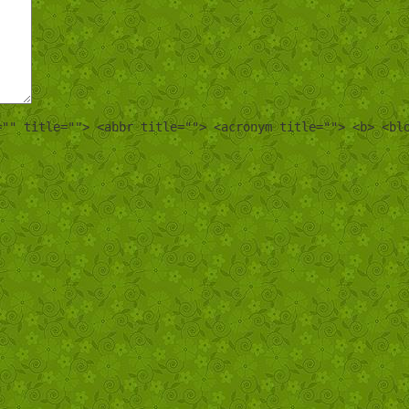
="" title=""> <abbr title=""> <acronym title=""> <b> <bl