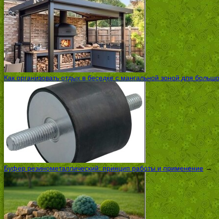
Как организовать отдых в беседке с мангальной зоной для больш
Буфер резинометаллический: принцип работы и применение
→