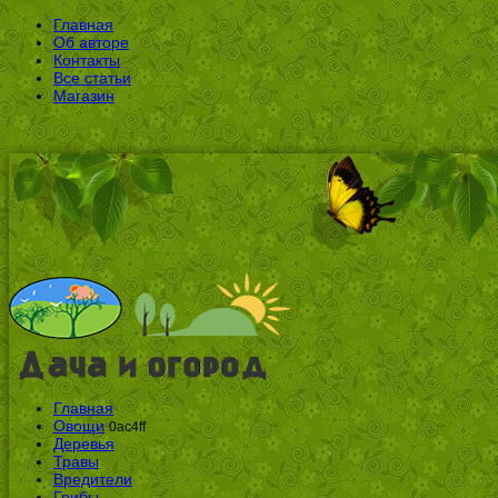
Главная
Об авторе
Контакты
Все статьи
Магазин
Главная
Овощи
0ac4ff
Деревья
Травы
Вредители
Грибы