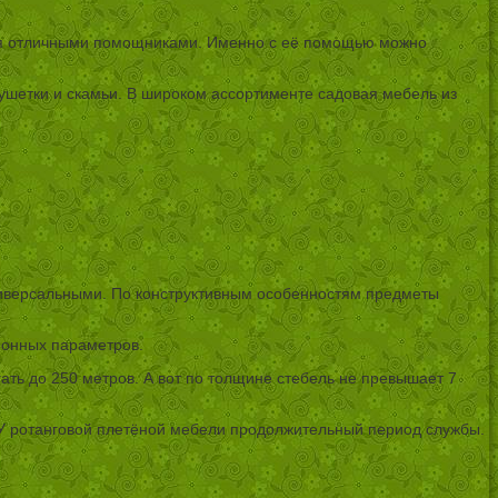
тся отличными помощниками. Именно с её помощью можно
 кушетки и скамьи. В широком ассортименте садовая мебель из
универсальными. По конструктивным особенностям предметы
ионных параметров.
ать до 250 метров. А вот по толщине стебель не превышает 7
. У ротанговой плетёной мебели продолжительный период службы.