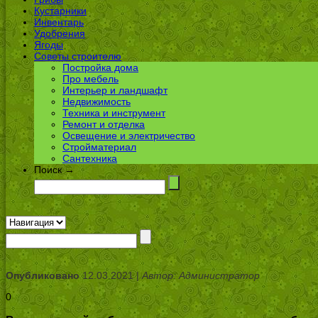
Кустарники
Инвентарь
Удобрения
Ягоды
Советы строителю
Постройка дома
Про мебель
Интерьер и ландшафт
Недвижимость
Техника и инструмент
Ремонт и отделка
Освещение и электричество
Стройматериал
Сантехника
Поиск →
Опубликовано
12.03.2021 |
Автор: Администратор
0