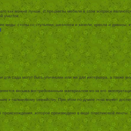
ь его как можно лучше. И предметы мебели в этом вопросе являю
й участок.
ие виды: столы со стульями, шезлонги и качели, кресла и диваны,
/
.
и для сада могут быть уличными или же для интерьера, а также 
является весьма востребованным материалом из-за его эксплуатац
ние к пальмовому семейству. При этом по длине лоза может достиг
го происхождения, которое произведено в виде пластиковой ленты