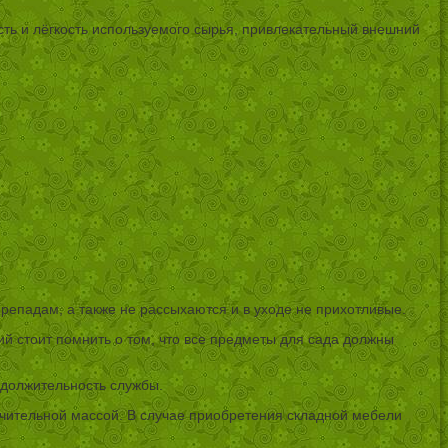
сть и лёгкость используемого сырья, привлекательный внешний
репадам, а также не рассыхаются и в уходе не прихотливые.
ий стоит помнить о том, что все предметы для сада должны
одолжительность службы.
ачительной массой. В случае приобретения складной мебели