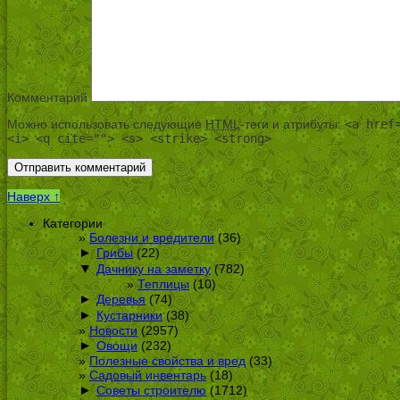
Комментарий
Можно использовать следующие
HTML
-теги и атрибуты:
<a href
<i> <q cite=""> <s> <strike> <strong>
Наверх ↑
Категории
Болезни и вредители
(36)
►
Грибы
(22)
▼
Дачнику на заметку
(782)
Теплицы
(10)
►
Деревья
(74)
►
Кустарники
(38)
Новости
(2957)
►
Овощи
(232)
Полезные свойства и вред
(33)
Садовый инвентарь
(18)
►
Советы строителю
(1712)