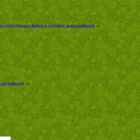
сти популярных видов и условия выращивания
→
ь изложения
→