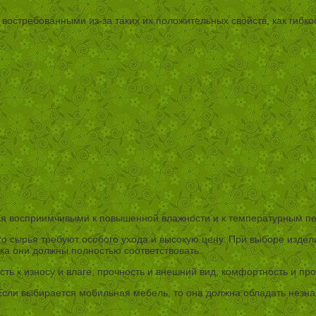
востребованными из-за таких их положительных свойств, как гибко
тся восприимчивыми к повышенной влажности и к температурным пе
го сырья требуют особого ухода и высокую цену. При выборе издел
ка они должны полностью соответствовать.
сть к износу и влаге, прочность и внешний вид, комфортность и пр
 Если выбирается мобильная мебель, то она должна обладать незн