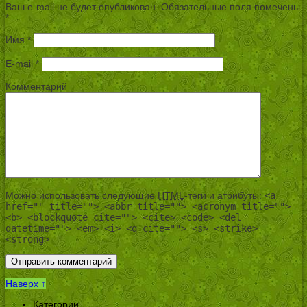
Ваш e-mail не будет опубликован.
Обязательные поля помечены
*
Имя
*
E-mail
*
Комментарий
Можно использовать следующие
HTML
-теги и атрибуты:
<a
href="" title=""> <abbr title=""> <acronym title="">
<b> <blockquote cite=""> <cite> <code> <del
datetime=""> <em> <i> <q cite=""> <s> <strike>
<strong>
Наверх ↑
Категории