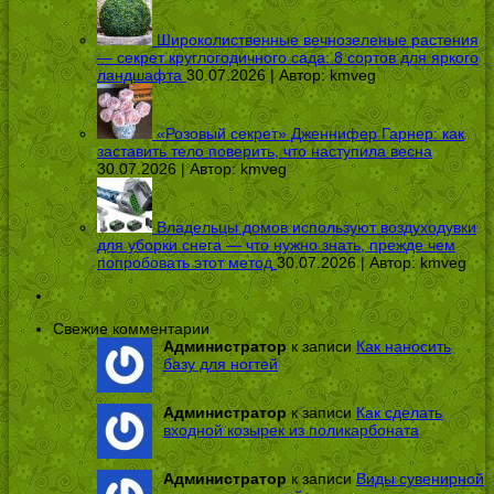
Широколиственные вечнозеленые растения
— секрет круглогодичного сада: 8 сортов для яркого
ландшафта
30.07.2026 | Автор:
kmveg
«Розовый секрет» Дженнифер Гарнер: как
заставить тело поверить, что наступила весна
30.07.2026 | Автор:
kmveg
Владельцы домов используют воздуходувки
для уборки снега — что нужно знать, прежде чем
попробовать этот метод
30.07.2026 | Автор:
kmveg
Свежие комментарии
Администратор
к записи
Как наносить
базу для ногтей
Администратор
к записи
Как сделать
входной козырек из поликарбоната
Администратор
к записи
Виды сувенирной