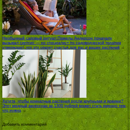
Необычный садовый ритуал Памелы Андерсон поначалу
вызывал скепсис — но специалист по садоводческой терапии
утверждает, что это секрет счастья для вас и ваших растений
→
Хотите, чтобы комнатные растения росли крупными и яркими?
Этот медный аксессуар за 1300 рублей может стать именно тем,
что нужно
→
Добавить комментарий