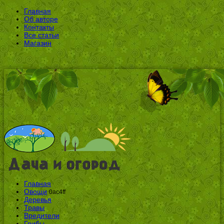
Главная
Об авторе
Контакты
Все статьи
Магазин
Главная
Овощи
0ac4ff
Деревья
Травы
Вредители
Грибы