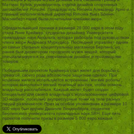
Маттиас Кулла, руководитель отдела дизайна спортивных
автомобилей Porsche. Председатель Rimowa Александр Арно и
главный исполнительный директор Rimowa Хьюз Бонне-
Масимберт также были почетными членами жюри.
Обладательницей премии в размере 20 000 евро в этом году
стала Янне Креймер, студентка-дизайнер Университета
прикладных наук Анхальта, которая работала под руководством
члена жюри Андреаса Муркудиса. Последний управляет одним
из самых стильных концептуальных магазинов Берлина, но
ранее был директором городского музея вещей, который
специализируется на современном дизайне и производстве
товаров.
Победившим проектом Краймера стал жилет для борьбы с
тревогой, своего рода абсолютное защитное одеяло. При
ношении жилета используются встроенные “мягкие роботы”,
которые выполняют мягкий точечный массаж, чтобы помочь
владельцу расслабиться. Каждый жилет будет создан
специально для своего владельца с использованием цифровой
3D-модели, поскольку акупрессурные точки на теле разных
людей различаются. Приз за особое упоминание в размере 10
000 евро был вручен Даниэле Линденберга, студентке
Берлинского университета прикладных наук SRH. Еще пять
проектов получили призы в размере 5 000 евро каждый.