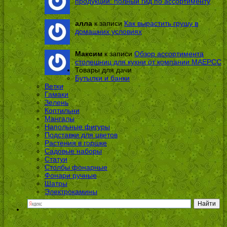
продукции: полный гид по ассортименту
алла
к записи
Как вырастить грушу в
домашних условиях
Максим
к записи
Обзор ассортимента
столешниц для кухни от компании МАЕРСС
Товары для дачи
Бутылки и банки
Ветки
Гамаки
Зелень
Коптильни
Мангалы
Напольные фигуры
Подставки для цветов
Растения в горшке
Садовые наборы
Статуи
Столбы фонарные
Фонари ручные
Шатры
Электрокамины