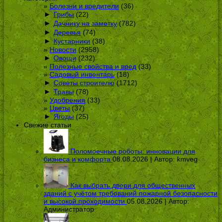
Болезни и вредители
(36)
►
Грибы
(22)
►
Дачнику на заметку
(782)
►
Деревья
(74)
►
Кустарники
(38)
Новости
(2958)
►
Овощи
(232)
Полезные свойства и вред
(33)
Садовый инвентарь
(18)
►
Советы строителю
(1712)
►
Травы
(78)
Удобрения
(33)
Цветы
(37)
►
Ягоды
(25)
Свежие статьи
Поломоечные роботы: инновации для
бизнеса и комфорта
08.08.2026 | Автор:
kmveg
Как выбрать двери для общественных
зданий с учётом требований пожарной безопасности
и высокой проходимости
05.08.2026 | Автор:
Администратор