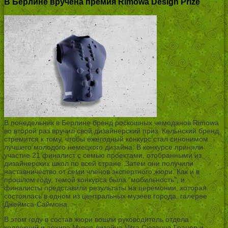
В Берлине вручена премия Rimowa Design Prize
В понедельник в Берлине бренд роскошных чемоданов Rimowa
во второй раз вручил свой дизайнерский приз. Кельнский бренд
стремится к тому, чтобы ежегодный конкурс стал синонимом
лучшего молодого немецкого дизайна. В конкурсе приняли
участие 21 финалист с семью проектами, отобранными из
дизайнерских школ по всей стране. Затем они получили
наставничество от семи членов экспертного жюри. Как и в
прошлом году, темой конкурса была “мобильность”, и
финалисты представили результаты на церемонии, которая
состоялась в одном из центральных музеев города, галерее
Джеймса-Саймона.
В этом году в состав жюри вошли руководитель отдела
коллекций и архива Музея дизайна Vitra Сюзанна Гранер и