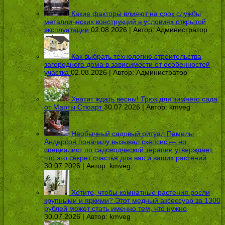
Какие факторы влияют на срок службы
металлических конструкций в условиях открытой
эксплуатации
02.08.2026 | Автор:
Администратор
Как выбрать технологию строительства
загородного дома в зависимости от особенностей
участка
02.08.2026 | Автор:
Администратор
Хватит ждать весны! Трюк для зимнего сада
от Марты Стюарт
30.07.2026 | Автор:
kmveg
Необычный садовый ритуал Памелы
Андерсон поначалу вызывал скепсис — но
специалист по садоводческой терапии утверждает,
что это секрет счастья для вас и ваших растений
30.07.2026 | Автор:
kmveg
Хотите, чтобы комнатные растения росли
крупными и яркими? Этот медный аксессуар за 1300
рублей может стать именно тем, что нужно
30.07.2026 | Автор:
kmveg