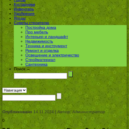
Кустарники
Инвентарь
Удобрения
Ягоды
Советы строителю
Постройка дома
Про мебель
Интерьер и ландшафт
Недвижимость
Техника и инструмент
Ремонт и отделка
Освещение и электричество
Стройматериал
Сантехника
Поиск →
Опубликовано
14.11.2024 |
Автор: Администратор
0