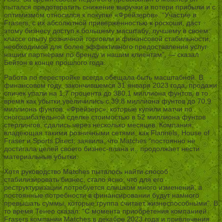
пытался предотвратить снижение выручки и потери прибыли и с
оптимизмом относился к покупке «Фрейзеров». “Участие в
Frasers, с их абсолютной приверженностью к роскоши, даст
этому бизнесу доступ к большему масштабу, лучшему в своем
классе опыту розничной торговли и финансовой стабильности,
необходимой для более эффективного предоставления услуг
нашим партнерам по бренду и нашим клиентам”, — сказал
Бейтон в конце прошлого года.
Работа по перестройке всегда обещала быть масштабной. В
финансовом году, закончившемся 31 января 2023 года, продажи
спичек упали на 1,7 процента до 380,1 миллиона фунтов, в то
время как убытки увеличились с 39,8 миллиона фунтов до 70,9
миллиона фунтов. «Фрейзерс», которые купили матчи по
сногсшибательной сделке стоимостью в 52 миллиона фунтов
стерлингов, сдались через несколько месяцев. Компания,
владеющая такими розничными сетями, как Flannels, House of
Fraser и Sports Direct, заявила, что Matches “постоянно не
достигала целей своего бизнес-плана и.. продолжает нести
материальные убытки.
Хотя руководство Matches пыталось найти способ
стабилизировать бизнес, стало ясно, что для его
реструктуризации потребуется слишком много изменений, а
постоянные потребности в финансировании будут намного
превышать суммы, которые группа считает жизнеспособными”. В
то время Тенео сказал: “С момента приобретения компанией
Frasers компании Matches в декабре 2023 года и привлечения