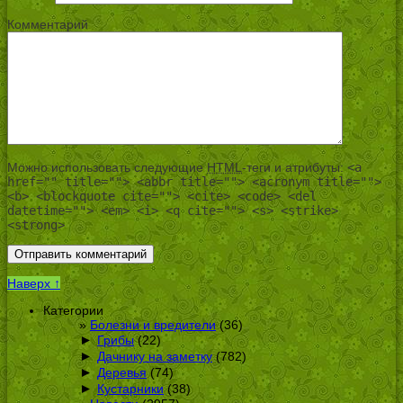
Комментарий
Можно использовать следующие
HTML
-теги и атрибуты:
<a
href="" title=""> <abbr title=""> <acronym title="">
<b> <blockquote cite=""> <cite> <code> <del
datetime=""> <em> <i> <q cite=""> <s> <strike>
<strong>
Наверх ↑
Категории
Болезни и вредители
(36)
►
Грибы
(22)
►
Дачнику на заметку
(782)
►
Деревья
(74)
►
Кустарники
(38)