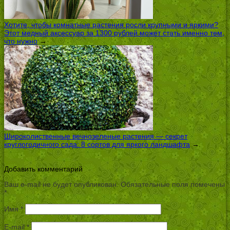
Хотите, чтобы комнатные растения росли крупными и яркими?
Этот медный аксессуар за 1300 рублей может стать именно тем,
что нужно
→
Широколиственные вечнозеленые растения — секрет
круглогодичного сада: 8 сортов для яркого ландшафта
→
Добавить комментарий
Ваш e-mail не будет опубликован.
Обязательные поля помечены
*
Имя
*
E-mail
*