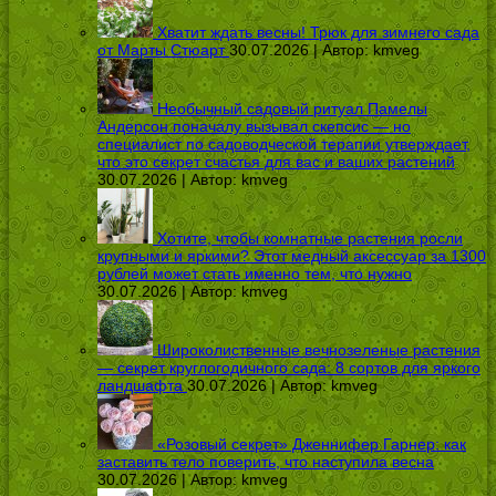
Хватит ждать весны! Трюк для зимнего сада
от Марты Стюарт
30.07.2026 | Автор:
kmveg
Необычный садовый ритуал Памелы
Андерсон поначалу вызывал скепсис — но
специалист по садоводческой терапии утверждает,
что это секрет счастья для вас и ваших растений
30.07.2026 | Автор:
kmveg
Хотите, чтобы комнатные растения росли
крупными и яркими? Этот медный аксессуар за 1300
рублей может стать именно тем, что нужно
30.07.2026 | Автор:
kmveg
Широколиственные вечнозеленые растения
— секрет круглогодичного сада: 8 сортов для яркого
ландшафта
30.07.2026 | Автор:
kmveg
«Розовый секрет» Дженнифер Гарнер: как
заставить тело поверить, что наступила весна
30.07.2026 | Автор:
kmveg