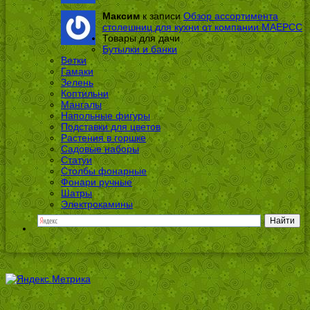
Максим
к записи
Обзор ассортимента
столешниц для кухни от компании МАЕРСС
Товары для дачи
Бутылки и банки
Ветки
Гамаки
Зелень
Коптильни
Мангалы
Напольные фигуры
Подставки для цветов
Растения в горшке
Садовые наборы
Статуи
Столбы фонарные
Фонари ручные
Шатры
Электрокамины