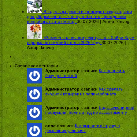
Владельцы домов используют воздуходувки
для уборки снега — что нужно знать, прежде чем
попробовать этот метод
30.07.2026 | Автор:
kmveg
«Замена солнечному свету»: как Хайди Клум
оформляет зимний стол в 2026 году
30.07.2026 |
Автор:
kmveg
Свежие комментарии
Администратор
к записи
Как наносить
базу для ногтей
Администратор
к записи
Как сделать
входной козырек из поликарбоната
Администратор
к записи
Виды сувенирной
продукции: полный гид по ассортименту
алла
к записи
Как вырастить грушу в
домашних условиях