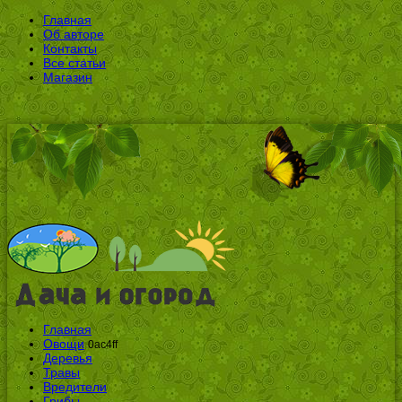
Главная
Об авторе
Контакты
Все статьи
Магазин
Главная
Овощи
0ac4ff
Деревья
Травы
Вредители
Грибы