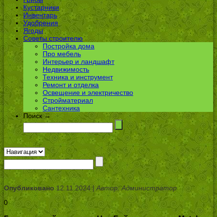
Кустарники
Инвентарь
Удобрения
Ягоды
Советы строителю
Постройка дома
Про мебель
Интерьер и ландшафт
Недвижимость
Техника и инструмент
Ремонт и отделка
Освещение и электричество
Стройматериал
Сантехника
Поиск →
Опубликовано
12.11.2024 |
Автор: Администратор
0