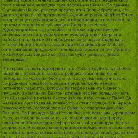
пост менее чем через два года после назначения. По данным
Companies House, реестра предприятий Великобритании, его
директорство было прекращено. Администрация Matches Teneo,
которая ищет покупателей для всей компании или ее части, не
прокомментировала публикацию Companies House.
Администраторы, как правило, не комментируют личную
информацию о сотрудниках или руководителях, когда они
работают над делом. В прошлом месяце новые владельцы
Frasers Group внезапно ввели администрирование Matches,
хотя компания продолжает торговать и стремится очистить как
можно больше запасов до того, как будут найдены новые
владельцы.
В то время Teneo подтвердила, что 273 сотрудника, чуть более
половины от общего числа сотрудников компании, были
немедленно уволены. Увольнения коснулись исключительно
сотрудников головного офиса в Лондоне. Было неясно,
останется ли Бейтон, который пытался изменить бизнес к
лучшему, в компании. Бейтон, который провел большую часть
своей карьеры в гиганте быстрой моды Asos, сменил Паоло Де
Чезаре на руководящей должности и стал последним в череде
руководителей, возглавляемых бывшими владельцами Apax
Partners. До прихода в Matches он был генеральным директором
Asos, и ему приписывали то, что он превратил платформу
электронной коммерции в сфере моды в 4 миллиарда фунтов
стерлингов. В течение своего долгого пребывания на этом посту
он также занимал должность главного операционного директора
Asos. За время своего недолгого пребывания в Matches он