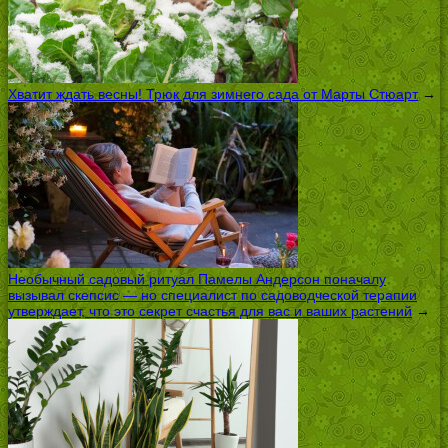
Хватит ждать весны! Трюк для зимнего сада от Марты Стюарт
→
Необычный садовый ритуал Памелы Андерсон поначалу
вызывал скепсис — но специалист по садоводческой терапии
утверждает, что это секрет счастья для вас и ваших растений
→