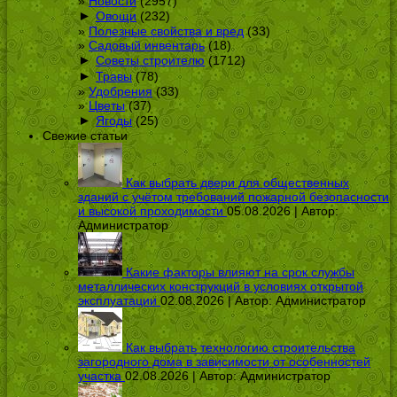
Новости
(2957)
►
Овощи
(232)
Полезные свойства и вред
(33)
Садовый инвентарь
(18)
►
Советы строителю
(1712)
►
Травы
(78)
Удобрения
(33)
Цветы
(37)
►
Ягоды
(25)
Свежие статьи
Как выбрать двери для общественных
зданий с учётом требований пожарной безопасности
и высокой проходимости
05.08.2026 | Автор:
Администратор
Какие факторы влияют на срок службы
металлических конструкций в условиях открытой
эксплуатации
02.08.2026 | Автор:
Администратор
Как выбрать технологию строительства
загородного дома в зависимости от особенностей
участка
02.08.2026 | Автор:
Администратор