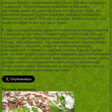
дополнительного финансирования объем торговли продолжал
ухудшаться, что увеличивало потребности бизнеса в
финансировании. В конечном счете это привело к тому, что
директора приняли трудное решение передать управление
компанией в их руки”. В Teneo отказались комментировать, кто
может приобрести все или часть спичек.
В ходе последней распродажи fire в качестве заинтересованной
стороны могут выступить Frasers Group или Next plc. В конце
прошлого года Next конкурировала с Frasers Group за покупку
бренда. Как сообщалось, торговые марки и поставщики спичек
обращались к юристам, чтобы те помогли им вернуть
непогашенные платежи и складские запасы. Однако, прежде
чем что-либо решать, необходимо завершить административный
процесс и найти покупателей. Администрирование может занять
до года, хотя отраслевые источники полагают, что команда
Teneo сможет найти покупателей на все матчи или их части в
течение ближайших нескольких месяцев.
Похожие материалы