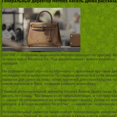
Генеральный директор Hermes Аксель Дюма рассказа
ПАРИЖ — Собрание акционеров Hermes проходит по-другому. Во вт
теневых кукол Филиппа Бо. Под аккомпанемент живого пианиста,
лошадей.
На собрании было что—то из обычного — красочные круговые диа
неожиданного и артистичного. Последние включали в себя захват
каркасов для сумок из лозы, обжиг кирпичей для строительства н
новом магазине в Вене, создавая райскую атмосферу.
Главный исполнительный директор Hermes Аксель Дюма также был
десять лет назад. “Мы живем в нестабильном мире, и поэтому важ
— сказал он собравшимся на конференции capacity. Далее он опи
доходов, а исходя из своего богатства”, — сказал он, подчеркну
Исполнительный директор также описал поляризующую конкурентн
процентных пунктов, то сегодня лучшие в своем классе компании