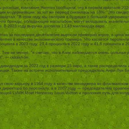
ы роскоши, компания Hermes сообщила, что в первом квартале 20
тадии модернизации, за тот же период снизилась на 18%. “Это свиде
й квартал. “В этом году мы смотрим в будущее с большой уверенн
 что бренды, обладающие масштабом, могут вкладывать значительн
 В 2023 году выручка достигла 13,43 миллиарда евро.
ermes за последнее десятилетие выросли примерно втрое, а цена ак
Hermes в качестве экономического примера. Что касается перспект
цента в 2023 году, 23,4 процента в 2022 году и 41,8 процента в 20
 Тем не менее, “я считаю, что в Азии наблюдается очень сильная 
”, — сказал он.
 дивидендов за 2023 год в размере 15 евро, а также распределила
иции. Также на встрече исполнительный председатель Анри-Луи Ба
л свою карьеру в 1964 году в качестве менеджера во флагманско
м директора по персоналу, а в 2007 году — председателем правлен
ей LVMH Moet Hennessy Louis Vuitton и проложил путь для холди