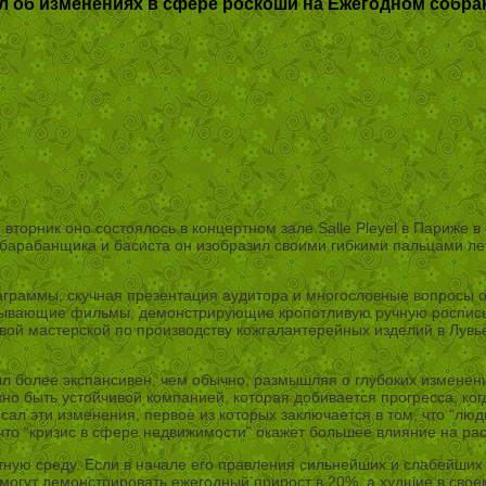
л об изменениях в сфере роскоши на Ежегодном собра
орник оно состоялось в концертном зале Salle Pleyel в Париже в
 барабанщика и басиста он изобразил своими гибкими пальцами ле
граммы, скучная презентация аудитора и многословные вопросы о
ывающие фильмы, демонстрирующие кропотливую ручную роспись сум
овой мастерской по производству кожгалантерейных изделий в Лувь
 более экспансивен, чем обычно, размышляя о глубоких изменениях
но быть устойчивой компанией, которая добивается прогресса, когда
сал эти изменения, первое из которых заключается в том, что “лю
в, что “кризис в сфере недвижимости” окажет большее влияние на р
ую среду. Если в начале его правления сильнейших и слабейших и
 могут демонстрировать ежегодный прирост в 20%, а худшие в сво