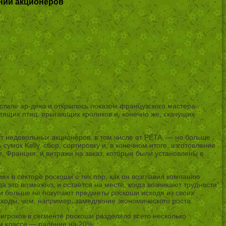
нии акционеров
 стиле ар-деко и открылось показом французского мастера
тящих птиц, прыгающих кроликов и, конечно же, скачущих
т недовольных акционеров, в том числе от PETA, — но больше
ок Kelly, сбор, сортировку и, в конечном итоге, изготовление
е, Франция, и витражи на заказ, которые были установлены в
 в секторе роскоши с тех пор, как он возглавил компанию
 это возможно, и остается на месте, когда возникают трудности”,
ди больше не покупают предметы роскоши исходя из своих
асходы, чем, например, замедление экономического роста.
гроков в сегменте роскоши разделяло всего несколько
ем классе — падение на 20%.