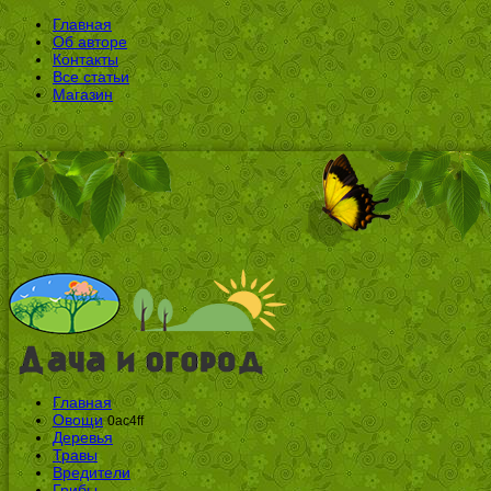
Главная
Об авторе
Контакты
Все статьи
Магазин
Главная
Овощи
0ac4ff
Деревья
Травы
Вредители
Грибы