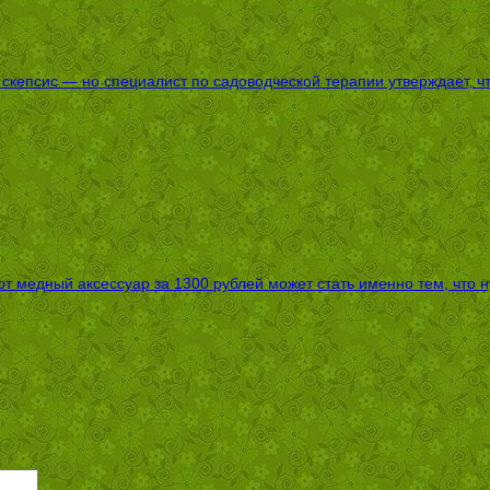
епсис — но специалист по садоводческой терапии утверждает, что
т медный аксессуар за 1300 рублей может стать именно тем, что 