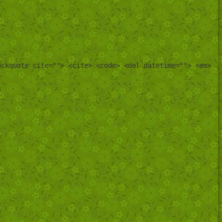
ockquote cite=""> <cite> <code> <del datetime=""> <em>