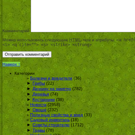
Комментарий
Можно использовать следующие
HTML
-теги и атрибуты:
<a href
<i> <q cite=""> <s> <strike> <strong>
Наверх ↑
Категории
Болезни и вредители
(36)
►
Грибы
(22)
►
Дачнику на заметку
(782)
►
Деревья
(74)
►
Кустарники
(38)
Новости
(2958)
►
Овощи
(232)
Полезные свойства и вред
(33)
Садовый инвентарь
(18)
►
Советы строителю
(1712)
►
Травы
(78)