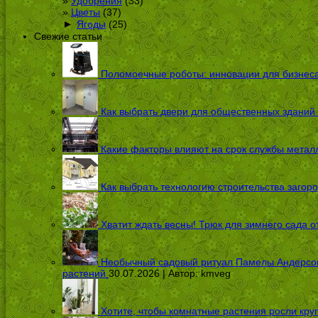
Удобрения
(33)
Цветы
(37)
►
Ягоды
(25)
Свежие статьи
Поломоечные роботы: инновации для бизнес
Как выбрать двери для общественных зданий
Какие факторы влияют на срок службы металл
Как выбрать технологию строительства загоро
Хватит ждать весны! Трюк для зимнего сада 
Необычный садовый ритуал Памелы Андерсон п
растений
30.07.2026 | Автор:
kmveg
Хотите, чтобы комнатные растения росли кру