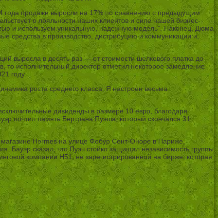
24 года продажи выросли на 17% по сравнению с предыдущим
тельствует о лояльности наших клиентов и силе нашей бизнес-
остью и используем уникальную, надежную модель”. Наконец, Дюма
ые средства в производство, дистрибуцию и коммуникации и,
ций выросла в десять раз — от стоимости шелкового платка до
ив, то исполнительный директор отметил некоторое замедление
21 году.
динамика роста среднего класса. Я настроен весьма
 исключительные дивиденды в размере 10 евро, благодаря
уэр почтил память Бертрана Пуэша, который скончался 31
м магазине Hermes на улице Фобур Сент-Оноре в Париже,
ия. Бауэр сказал, что Пуэч стойко защищал независимость группы
нговой компании H51, не зарегистрированной на бирже, которая