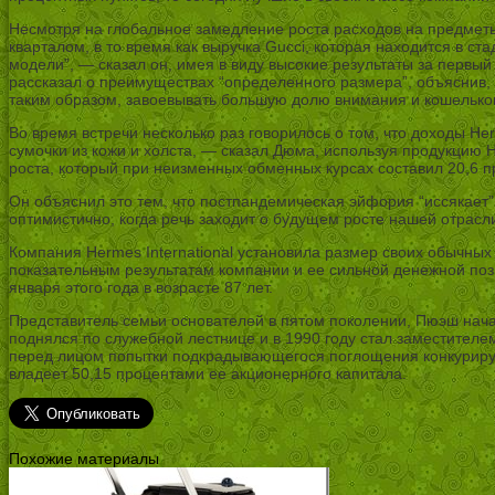
Несмотря на глобальное замедление роста расходов на предмет
кварталом, в то время как выручка Gucci, которая находится в с
модели”, — сказал он, имея в виду высокие результаты за первы
рассказал о преимуществах “определенного размера”, объяснив,
таким образом, завоевывать большую долю внимания и кошельков.
Во время встречи несколько раз говорилось о том, что доходы H
сумочки из кожи и холста, — сказал Дюма, используя продукцию 
роста, который при неизменных обменных курсах составил 20,6 про
Он объяснил это тем, что постпандемическая эйфория “иссякает”.
оптимистично, когда речь заходит о будущем росте нашей отрасли
Компания Hermes International установила размер своих обычных
показательным результатам компании и ее сильной денежной поз
января этого года в возрасте 87 лет.
Представитель семьи основателей в пятом поколении, Пюэш нача
поднялся по служебной лестнице и в 1990 году стал заместителе
перед лицом попытки подкрадывающегося поглощения конкурирующ
владеет 50,15 процентами ее акционерного капитала.
Похожие материалы