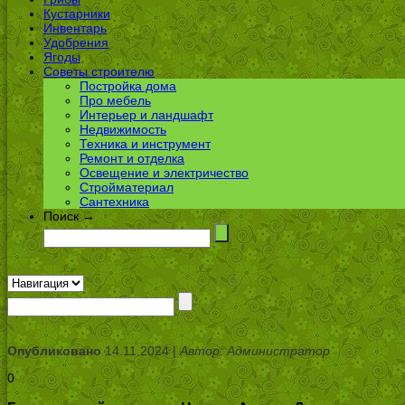
Кустарники
Инвентарь
Удобрения
Ягоды
Советы строителю
Постройка дома
Про мебель
Интерьер и ландшафт
Недвижимость
Техника и инструмент
Ремонт и отделка
Освещение и электричество
Стройматериал
Сантехника
Поиск →
Опубликовано
14.11.2024 |
Автор: Администратор
0