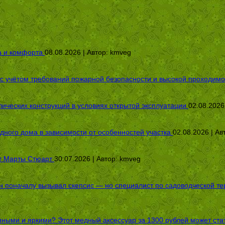
а и комфорта
08.08.2026 | Автор:
kmveg
 с учётом требований пожарной безопасности и высокой проходимо
ических конструкций в условиях открытой эксплуатации
02.08.2026
дного дома в зависимости от особенностей участка
02.08.2026 | Ав
от Марты Стюарт
30.07.2026 | Автор:
kmveg
оначалу вызывал скепсис — но специалист по садоводческой терап
пными и яркими? Этот медный аксессуар за 1300 рублей может стат