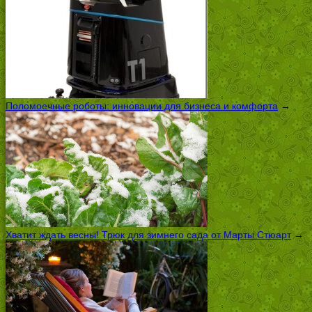
Поломоечные роботы: инновации для бизнеса и комфорта
→
Хватит ждать весны! Трюк для зимнего сада от Марты Стюарт
→