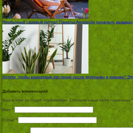
Необычный садовый ритуал Памелы Андерсон поначалу вызывал ск
Хотите, чтобы комнатные растения росли крупными и яркими? Это
Добавить комментарий
Ваш e-mail не будет опубликован.
Обязательные поля помечены
*
Имя
*
E-mail
*